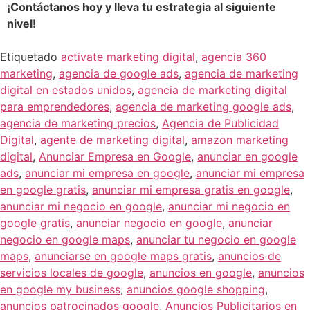
¡Contáctanos hoy y lleva tu estrategia al siguiente
nivel!
Etiquetado
activate marketing digital
,
agencia 360
marketing
,
agencia de google ads
,
agencia de marketing
digital en estados unidos
,
agencia de marketing digital
para emprendedores
,
agencia de marketing google ads
,
agencia de marketing precios
,
Agencia de Publicidad
Digital
,
agente de marketing digital
,
amazon marketing
digital
,
Anunciar Empresa en Google
,
anunciar en google
ads
,
anunciar mi empresa en google
,
anunciar mi empresa
en google gratis
,
anunciar mi empresa gratis en google
,
anunciar mi negocio en google
,
anunciar mi negocio en
google gratis
,
anunciar negocio en google
,
anunciar
negocio en google maps
,
anunciar tu negocio en google
maps
,
anunciarse en google maps gratis
,
anuncios de
servicios locales de google
,
anuncios en google
,
anuncios
en google my business
,
anuncios google shopping
,
anuncios patrocinados google
,
Anuncios Publicitarios en