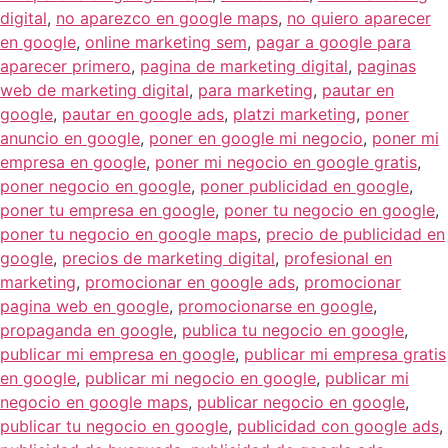
digital
,
no aparezco en google maps
,
no quiero aparecer
en google
,
online marketing sem
,
pagar a google para
aparecer primero
,
pagina de marketing digital
,
paginas
web de marketing digital
,
para marketing
,
pautar en
google
,
pautar en google ads
,
platzi marketing
,
poner
anuncio en google
,
poner en google mi negocio
,
poner mi
empresa en google
,
poner mi negocio en google gratis
,
poner negocio en google
,
poner publicidad en google
,
poner tu empresa en google
,
poner tu negocio en google
,
poner tu negocio en google maps
,
precio de publicidad en
google
,
precios de marketing digital
,
profesional en
marketing
,
promocionar en google ads
,
promocionar
pagina web en google
,
promocionarse en google
,
propaganda en google
,
publica tu negocio en google
,
publicar mi empresa en google
,
publicar mi empresa gratis
en google
,
publicar mi negocio en google
,
publicar mi
negocio en google maps
,
publicar negocio en google
,
publicar tu negocio en google
,
publicidad con google ads
,