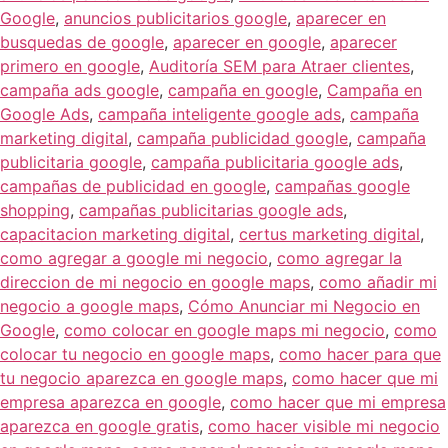
Google
,
anuncios publicitarios google
,
aparecer en
busquedas de google
,
aparecer en google
,
aparecer
primero en google
,
Auditoría SEM para Atraer clientes
,
campaña ads google
,
campaña en google
,
Campaña en
Google Ads
,
campaña inteligente google ads
,
campaña
marketing digital
,
campaña publicidad google
,
campaña
publicitaria google
,
campaña publicitaria google ads
,
campañas de publicidad en google
,
campañas google
shopping
,
campañas publicitarias google ads
,
capacitacion marketing digital
,
certus marketing digital
,
como agregar a google mi negocio
,
como agregar la
direccion de mi negocio en google maps
,
como añadir mi
negocio a google maps
,
Cómo Anunciar mi Negocio en
Google
,
como colocar en google maps mi negocio
,
como
colocar tu negocio en google maps
,
como hacer para que
tu negocio aparezca en google maps
,
como hacer que mi
empresa aparezca en google
,
como hacer que mi empresa
aparezca en google gratis
,
como hacer visible mi negocio