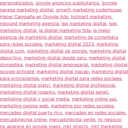
personalizados
,
google anuncios publicitarios
,
google
garage marketing digital
,
growth marketing coderhouse
,
Hacer Campaña en Google Ads
,
hotmart marketing
,
inbound marketing agencia
,
ipp marketing digital
,
isec
marketing digital
,
la digital marketing ltda
,
la mejor
agencia de marketing digital
,
marketing de contenidos
para redes sociales
,
marketing digital 2023
,
marketing
digital com
,
marketing digital de google
,
marketing digital
deportivo
,
marketing digital desde cero
,
marketing digital
domestika
,
marketing digital empresarial
,
marketing digital
google activate
,
marketing digital inacap
,
marketing digital
para principiantes
,
marketing digital para redes sociales
,
marketing digital platzi
,
marketing digital profesional
,
marketing digital rosanny
,
marketing digital senati
,
marketing digital y social media
,
marketing online sas
,
marketing pagina web
,
marketing por redes sociales
,
mercadeo digital puerto rico
,
mercadeo en redes sociales
,
mercadotecnia online
,
mercadotecnia verde
,
mi negocio
no aparece en google maps
,
mkt directo
,
mkt marketing