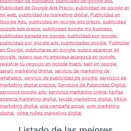
publicidad de busqueda
,
publicidad de google ads
,
Publicidad de Google Ads Precio
,
publicidad de google en
mi web
,
publicidad de marketing digital
,
Publicidad en
Google Ads
,
publicidad en google ads precio
,
publicidad
google ads precio
,
publicidad google my business
,
publicidad pagada en google
,
publicidad por google
,
publicidad por google ads
,
publicidades google
,
Publicitar
en Google
,
publicitarse en google
,
quiero aparecer en
google
,
quiero que mi empresa aparezca en google
,
registrar tu negocio en google maps
,
salir en google
,
senati marketing digital
,
servicio de marketing de
whatsapp
,
servicio de publicidad de google
,
servicios de
marketing digital precios
,
Servicios de Publicidad Digital
,
servicios google ads
,
servicios marketing online
,
tarifas
agencia marketing digital
,
teclab marketing digital
,
tiktok
marketing digital
,
una campaña social
,
uvm marketing
digital
,
vilma nuñez marketing digital
Listado de las mejores