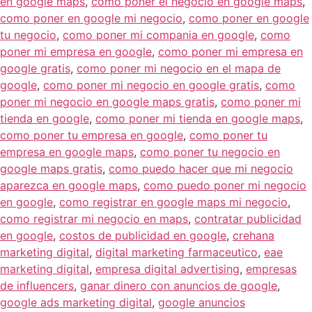
en google maps
,
como poner el negocio en google maps
,
como poner en google mi negocio
,
como poner en google
tu negocio
,
como poner mi compania en google
,
como
poner mi empresa en google
,
como poner mi empresa en
google gratis
,
como poner mi negocio en el mapa de
google
,
como poner mi negocio en google gratis
,
como
poner mi negocio en google maps gratis
,
como poner mi
tienda en google
,
como poner mi tienda en google maps
,
como poner tu empresa en google
,
como poner tu
empresa en google maps
,
como poner tu negocio en
google maps gratis
,
como puedo hacer que mi negocio
aparezca en google maps
,
como puedo poner mi negocio
en google
,
como registrar en google maps mi negocio
,
como registrar mi negocio en maps
,
contratar publicidad
en google
,
costos de publicidad en google
,
crehana
marketing digital
,
digital marketing farmaceutico
,
eae
marketing digital
,
empresa digital advertising
,
empresas
de influencers
,
ganar dinero con anuncios de google
,
google ads marketing digital
,
google anuncios