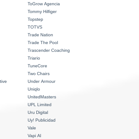
ToGrow Agencia
Tommy Hilfiger
Topstep
TOTVS
Trade Nation
Trade The Pool
Trascender Coaching
Triario
TuneCore
Two Chairs
tive
Under Armour
Uniqlo
UnitedMasters
UPL Limited
Uru Digital
Uy! Publicidad
Vale
Vapi AI