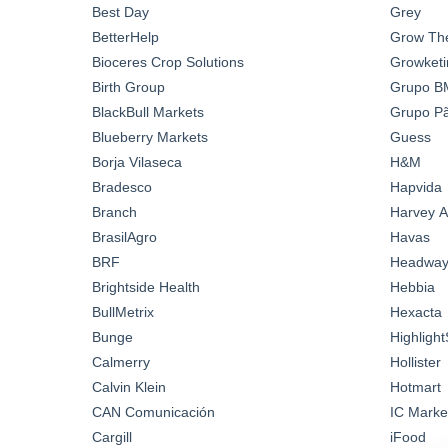
Best Day
Grey
BetterHelp
Grow Th
Bioceres Crop Solutions
Growketi
Birth Group
Grupo B
BlackBull Markets
Grupo Pã
Blueberry Markets
Guess
Borja Vilaseca
H&M
Bradesco
Hapvida
Branch
Harvey A
BrasilAgro
Havas
BRF
Headwa
Brightside Health
Hebbia
BullMetrix
Hexacta
Bunge
Highlight
Calmerry
Hollister
Calvin Klein
Hotmart
CAN Comunicación
IC Marke
Cargill
iFood