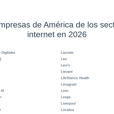
empresas de América de los se
internet en 2026
 Digitales
Lacoste
Q
Leo
Levi's
Lievant
LifeStance Health
Limagrain
 AI
Linio
n
Linqia
Liverpool
r
Localiza