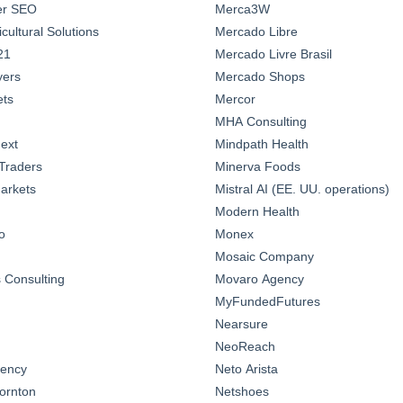
ter SEO
Merca3W
ultural Solutions
Mercado Libre
21
Mercado Livre Brasil
yers
Mercado Shops
ts
Mercor
MHA Consulting
ext
Mindpath Health
Traders
Minerva Foods
arkets
Mistral AI (EE. UU. operations)
Modern Health
o
Monex
Mosaic Company
Consulting
Movaro Agency
MyFundedFutures
Nearsure
NeoReach
gency
Neto Arista
ornton
Netshoes