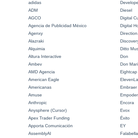
adidas
Develop
ADM
Diesel
AGCO
Digital C
Agencia de Publicidad México
Digital 
Agenxy
Directio
Alazraki
Discover
Alquimia
Ditto Mus
Altura Interactive
Don
Ambev
Don Mari
AMD Agencia
Eightcap
American Eagle
ElevenL
Americanas
Embraer
Amuse
Empoder
Anthropic
Encora
Anysphere (Cursor)
Evox
Apex Trader Funding
Éxito
Apporta Comunicación
EY
AssemblyAI
Falabella