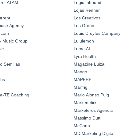
ersLATAM
Logic Inbound
Lojas Renner
urrent
Los Creativos
House Agency
Los Grobo
n.com
Louis Dreyfus Company
y Music Group
Lululemon
ic
Luma AI
Lyra Health
o Semillas
Magazine Luiza
Mango
abs
MAPFRE
Marfrig
a-TE Coaching
Mario Alonso Puig
Markenetics
Marketeros Agencia
Massimo Dutti
McCann
MD Marketing Digital