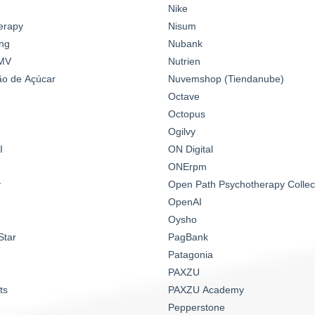
Nike
erapy
Nisum
ng
Nubank
MV
Nutrien
o de Açúcar
Nuvemshop (Tiendanube)
Octave
Octopus
Ogilvy
I
ON Digital
ONErpm
y
Open Path Psychotherapy Collec
OpenAI
Oysho
Star
PagBank
Patagonia
PAXZU
ts
PAXZU Academy
Pepperstone