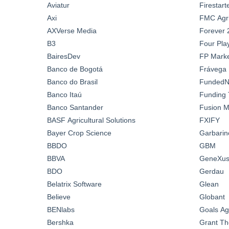
Aviatur
Firestar
Axi
FMC Agric
AXVerse Media
Forever 
B3
Four Pla
BairesDev
FP Marke
Banco de Bogotá
Frávega
Banco do Brasil
FundedN
Banco Itaú
Funding 
Banco Santander
Fusion M
BASF Agricultural Solutions
FXIFY
Bayer Crop Science
Garbarin
BBDO
GBM
BBVA
GeneXus 
BDO
Gerdau
Belatrix Software
Glean
Believe
Globant
BENlabs
Goals A
Bershka
Grant Th