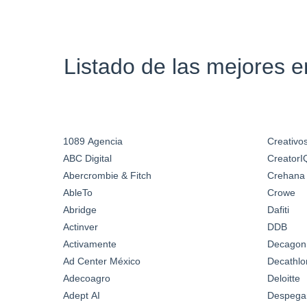
Listado de las mejores 
1089 Agencia
Creativos
ABC Digital
CreatorI
Abercrombie & Fitch
Crehana
AbleTo
Crowe
Abridge
Dafiti
Actinver
DDB
Activamente
Decagon
Ad Center México
Decathlo
Adecoagro
Deloitte
Adept AI
Despega