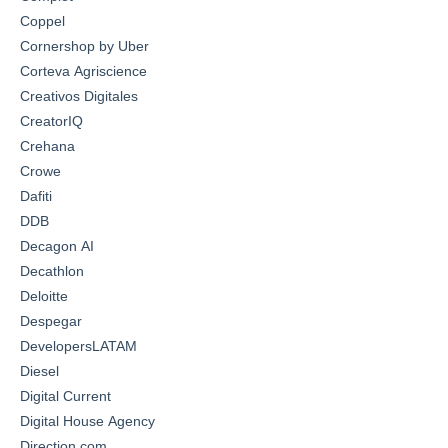
Coppel
Cornershop by Uber
Corteva Agriscience
Creativos Digitales
CreatorIQ
Crehana
Crowe
Dafiti
DDB
Decagon AI
Decathlon
Deloitte
Despegar
DevelopersLATAM
Diesel
Digital Current
Digital House Agency
Direction.com