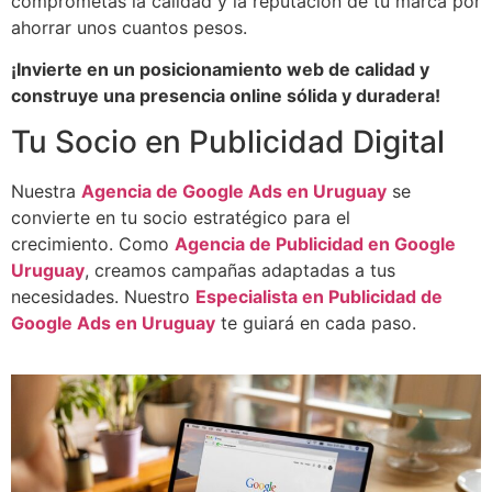
comprometas la calidad y la reputación de tu marca por
ahorrar unos cuantos pesos.
¡Invierte en un posicionamiento web de calidad y
construye una presencia online sólida y duradera!
Tu Socio en Publicidad Digital
Nuestra
Agencia de Google Ads en Uruguay
se
convierte en tu socio estratégico para el
crecimiento.
Como
Agencia de Publicidad en Google
Uruguay
, creamos campañas adaptadas a tus
necesidades. Nuestro
Especialista en Publicidad de
Google Ads en Uruguay
te guiará en cada paso.