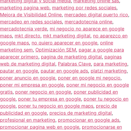
marketing digital y social media
,
marketing online sas
,
marketing pagina web
,
marketing por redes sociales
,
Mejora de Visibilidad Online
,
mercadeo digital puerto rico
,
mercadeo en redes sociales
,
mercadotecnia online
,
mercadotecnia verde
,
mi negocio no aparece en google
maps
,
mkt directo
,
mkt marketing digital
,
no aparezco en
google maps
,
no quiero aparecer en google
,
online
marketing sem
,
Optimización SEM
,
pagar a google para
aparecer primero
,
pagina de marketing digital
,
paginas
web de marketing digital
,
Palabras Clave
,
para marketing
,
pautar en google
,
pautar en google ads
,
platzi marketing
,
poner anuncio en google
,
poner en google mi negocio
,
poner mi empresa en google
,
poner mi negocio en google
gratis
,
poner negocio en google
,
poner publicidad en
google
,
poner tu empresa en google
,
poner tu negocio en
google
,
poner tu negocio en google maps
,
precio de
publicidad en google
,
precios de marketing digital
,
profesional en marketing
,
promocionar en google ads
,
promocionar pagina web en google
,
promocionarse en