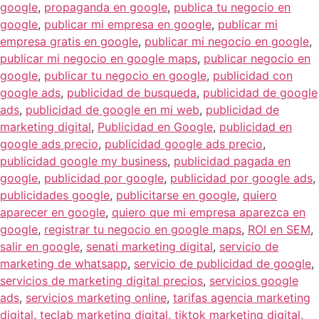
google
,
propaganda en google
,
publica tu negocio en
google
,
publicar mi empresa en google
,
publicar mi
empresa gratis en google
,
publicar mi negocio en google
,
publicar mi negocio en google maps
,
publicar negocio en
google
,
publicar tu negocio en google
,
publicidad con
google ads
,
publicidad de busqueda
,
publicidad de google
ads
,
publicidad de google en mi web
,
publicidad de
marketing digital
,
Publicidad en Google
,
publicidad en
google ads precio
,
publicidad google ads precio
,
publicidad google my business
,
publicidad pagada en
google
,
publicidad por google
,
publicidad por google ads
,
publicidades google
,
publicitarse en google
,
quiero
aparecer en google
,
quiero que mi empresa aparezca en
google
,
registrar tu negocio en google maps
,
ROI en SEM
,
salir en google
,
senati marketing digital
,
servicio de
marketing de whatsapp
,
servicio de publicidad de google
,
servicios de marketing digital precios
,
servicios google
ads
,
servicios marketing online
,
tarifas agencia marketing
digital
,
teclab marketing digital
,
tiktok marketing digital
,