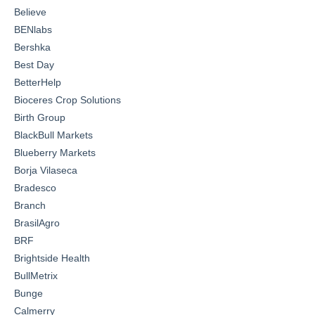
Believe
BENlabs
Bershka
Best Day
BetterHelp
Bioceres Crop Solutions
Birth Group
BlackBull Markets
Blueberry Markets
Borja Vilaseca
Bradesco
Branch
BrasilAgro
BRF
Brightside Health
BullMetrix
Bunge
Calmerry