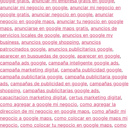
google gratis
,
anunciar mi empresa gratis en google
,
anunciar mi negocio en google
,
anunciar mi negocio en
google gratis
,
anunciar negocio en google
,
anunciar
negocio en google maps
,
anunciar tu negocio en google
maps
,
anunciarse en google maps gratis
,
anuncios de
servicios locales de google
,
anuncios en google my
business
,
anuncios google shopping
,
anuncios
patrocinados google
,
anuncios publicitarios google
,
aparecer en busquedas de google
,
aparecer en google
,
campaña ads google
,
campaña inteligente google ads
,
campaña marketing digital
,
campaña publicidad google
,
campaña publicitaria google
,
campaña publicitaria google
ads
,
campañas de publicidad en google
,
campañas google
shopping
,
campañas publicitarias google ads
,
capacitacion marketing digital
,
certus marketing digital
,
como agregar a google mi negocio
,
como agregar la
direccion de mi negocio en google maps
,
como añadir mi
negocio a google maps
,
como colocar en google maps mi
negocio
,
como colocar tu negocio en google maps
,
como