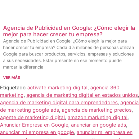
Agencia de Publicidad en Google: ¿Cómo elegir la
mejor para hacer crecer tu empresa?
Agencia de Publicidad en Google: ¿Cómo elegir la mejor para
hacer crecer tu empresa? Cada día millones de personas utilizan
Google para buscar productos, servicios, empresas y soluciones
a sus necesidades. Estar presente en ese momento puede
marcar la diferencia
VER MÁS
Etiquetado
activate marketing digital
,
agencia 360
marketing
,
agencia de marketing digital en estados unidos
,
agencia de marketing digital para emprendedores
,
agencia
de marketing google ads
,
agencia de marketing precios
,
agente de marketing digital
,
amazon marketing digital
,
Anunciar Empresa en Google
,
anunciar en google ads
,
anunciar mi empresa en google
,
anunciar mi empresa en