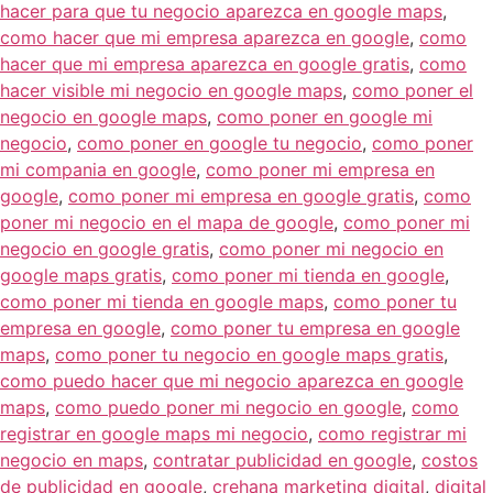
hacer para que tu negocio aparezca en google maps
,
como hacer que mi empresa aparezca en google
,
como
hacer que mi empresa aparezca en google gratis
,
como
hacer visible mi negocio en google maps
,
como poner el
negocio en google maps
,
como poner en google mi
negocio
,
como poner en google tu negocio
,
como poner
mi compania en google
,
como poner mi empresa en
google
,
como poner mi empresa en google gratis
,
como
poner mi negocio en el mapa de google
,
como poner mi
negocio en google gratis
,
como poner mi negocio en
google maps gratis
,
como poner mi tienda en google
,
como poner mi tienda en google maps
,
como poner tu
empresa en google
,
como poner tu empresa en google
maps
,
como poner tu negocio en google maps gratis
,
como puedo hacer que mi negocio aparezca en google
maps
,
como puedo poner mi negocio en google
,
como
registrar en google maps mi negocio
,
como registrar mi
negocio en maps
,
contratar publicidad en google
,
costos
de publicidad en google
,
crehana marketing digital
,
digital