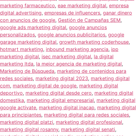
marketing farmaceutico
,
eae marketing digital
,
empresa
digital advertising
,
empresas de influencers
,
ganar dinero
con anuncios de google
,
Gestión de Campañas SEM
,
google ads marketing digital
,
google anuncios
personalizados
,
google anuncios publicitarios
,
google
garage marketing digital
,
growth marketing coderhouse
,
hotmart marketing
,
inbound marketing agencia
,
ipp
marketing digital
,
isec marketing digital
,
la digital
marketing ltda
,
la mejor agencia de marketing digital
,
Marketing de Búsqueda
,
marketing de contenidos para
redes sociales
,
marketing digital 2023
,
marketing digital
com
,
marketing digital de google
,
marketing digital
deportivo
,
marketing digital desde cero
,
marketing digital
domestika
,
marketing digital empresarial
,
marketing digital
google activate
,
marketing digital inacap
,
marketing digital
para principiantes
,
marketing digital para redes sociales
,
marketing digital platzi
,
marketing digital profesional
,
marketing digital rosanny
,
marketing digital senati
,