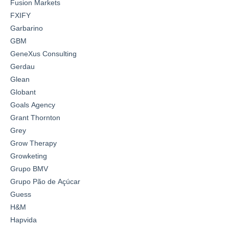
Fusion Markets
FXIFY
Garbarino
GBM
GeneXus Consulting
Gerdau
Glean
Globant
Goals Agency
Grant Thornton
Grey
Grow Therapy
Growketing
Grupo BMV
Grupo Pão de Açúcar
Guess
H&M
Hapvida