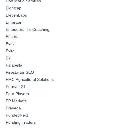
Don Mario Semillas
Eightcap
ElevenLabs
Embraer
Empodera-TE Coaching
Encora
Evox
Éxito
EY
Falabella
Firestarter SEO
FMC Agricultural Solutions
Forever 21
Four Players
FP Markets
Frávega
FundedNext
Funding Traders