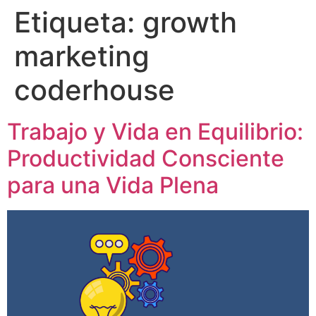
Etiqueta:
growth
marketing
coderhouse
Trabajo y Vida en Equilibrio:
Productividad Consciente
para una Vida Plena