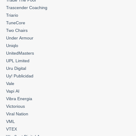
Trade The Pool
Trascender Coaching
Triario
TuneCore
Two Chairs
Under Armour
Uniqlo
UnitedMasters
UPL Limited
Uru Digital
Uy! Publicidad
Vale
Vapi AI
Vibra Energia
Victorious
Viral Nation
VML
VTEX