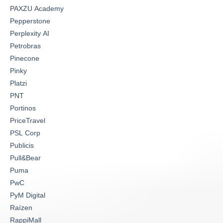
PAXZU Academy
Pepperstone
Perplexity AI
Petrobras
Pinecone
Pinky
Platzi
PNT
Portinos
PriceTravel
PSL Corp
Publicis
Pull&Bear
Puma
PwC
PyM Digital
Raízen
RappiMall