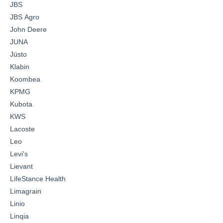
JBS
JBS Agro
John Deere
JUNA
Jüsto
Klabin
Koombea
KPMG
Kubota
KWS
Lacoste
Leo
Levi's
Lievant
LifeStance Health
Limagrain
Linio
Linqia