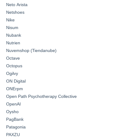
Neto Arista
Netshoes
Nike
Nisum
Nubank
Nutrien
Nuvemshop (Tiendanube)
Octave
Octopus
Ogilvy
ON Digital
ONErpm
Open Path Psychotherapy Collective
OpenAI
Oysho
PagBank
Patagonia
PAXZU