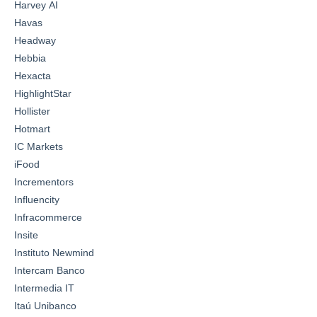
Harvey AI
Havas
Headway
Hebbia
Hexacta
HighlightStar
Hollister
Hotmart
IC Markets
iFood
Incrementors
Influencity
Infracommerce
Insite
Instituto Newmind
Intercam Banco
Intermedia IT
Itaú Unibanco