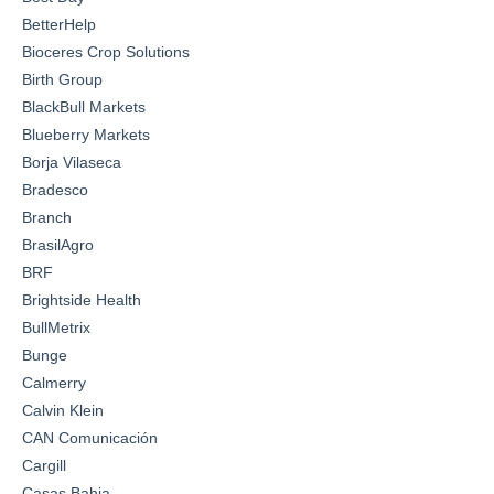
BetterHelp
Bioceres Crop Solutions
Birth Group
BlackBull Markets
Blueberry Markets
Borja Vilaseca
Bradesco
Branch
BrasilAgro
BRF
Brightside Health
BullMetrix
Bunge
Calmerry
Calvin Klein
CAN Comunicación
Cargill
Casas Bahia