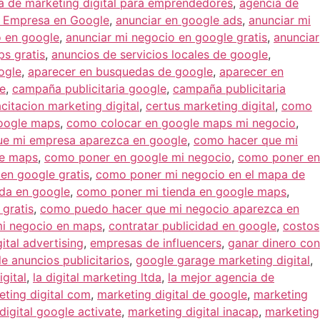
a de marketing digital para emprendedores
,
agencia de
r Empresa en Google
,
anunciar en google ads
,
anunciar mi
o en google
,
anunciar mi negocio en google gratis
,
anunciar
s gratis
,
anuncios de servicios locales de google
,
ogle
,
aparecer en busquedas de google
,
aparecer en
e
,
campaña publicitaria google
,
campaña publicitaria
citacion marketing digital
,
certus marketing digital
,
como
google maps
,
como colocar en google maps mi negocio
,
e mi empresa aparezca en google
,
como hacer que mi
le maps
,
como poner en google mi negocio
,
como poner en
en google gratis
,
como poner mi negocio en el mapa de
da en google
,
como poner mi tienda en google maps
,
gratis
,
como puedo hacer que mi negocio aparezca en
mi negocio en maps
,
contratar publicidad en google
,
costos
ital advertising
,
empresas de influencers
,
ganar dinero con
e anuncios publicitarios
,
google garage marketing digital
,
gital
,
la digital marketing ltda
,
la mejor agencia de
eting digital com
,
marketing digital de google
,
marketing
digital google activate
,
marketing digital inacap
,
marketing