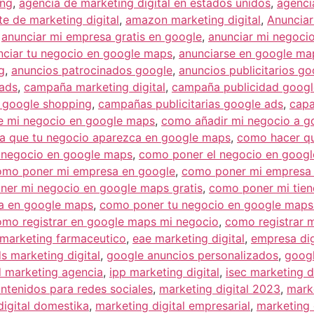
ing
,
agencia de marketing digital en estados unidos
,
agenci
e de marketing digital
,
amazon marketing digital
,
Anuncia
,
anunciar mi empresa gratis en google
,
anunciar mi negoci
nciar tu negocio en google maps
,
anunciarse en google map
g
,
anuncios patrocinados google
,
anuncios publicitarios go
 ads
,
campaña marketing digital
,
campaña publicidad googl
google shopping
,
campañas publicitarias google ads
,
capa
de mi negocio en google maps
,
como añadir mi negocio a 
a que tu negocio aparezca en google maps
,
como hacer qu
i negocio en google maps
,
como poner el negocio en goog
omo poner mi empresa en google
,
como poner mi empresa 
er mi negocio en google maps gratis
,
como poner mi tien
a en google maps
,
como poner tu negocio en google maps 
omo registrar en google maps mi negocio
,
como registrar 
l marketing farmaceutico
,
eae marketing digital
,
empresa dig
s marketing digital
,
google anuncios personalizados
,
googl
 marketing agencia
,
ipp marketing digital
,
isec marketing di
ntenidos para redes sociales
,
marketing digital 2023
,
mark
digital domestika
,
marketing digital empresarial
,
marketing 