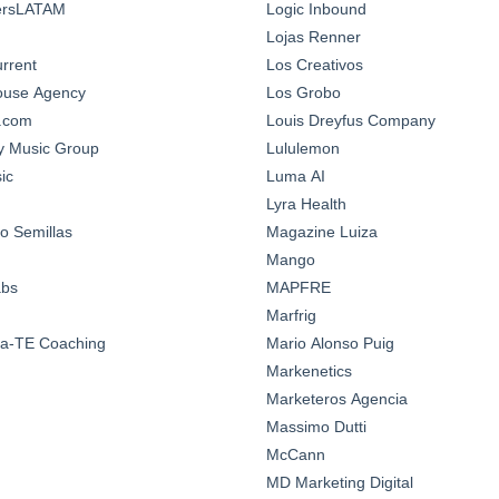
ersLATAM
Logic Inbound
Lojas Renner
urrent
Los Creativos
House Agency
Los Grobo
n.com
Louis Dreyfus Company
y Music Group
Lululemon
ic
Luma AI
Lyra Health
o Semillas
Magazine Luiza
Mango
abs
MAPFRE
Marfrig
a-TE Coaching
Mario Alonso Puig
Markenetics
Marketeros Agencia
Massimo Dutti
McCann
MD Marketing Digital