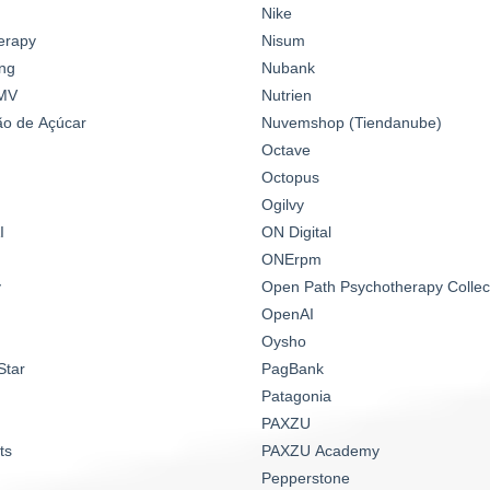
Nike
erapy
Nisum
ng
Nubank
MV
Nutrien
o de Açúcar
Nuvemshop (Tiendanube)
Octave
Octopus
Ogilvy
I
ON Digital
ONErpm
y
Open Path Psychotherapy Collec
OpenAI
Oysho
Star
PagBank
Patagonia
PAXZU
ts
PAXZU Academy
Pepperstone