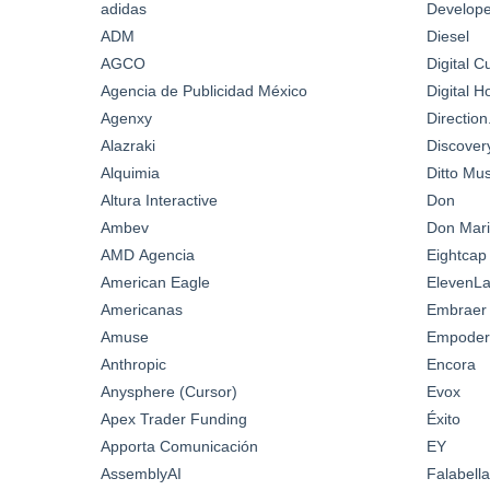
adidas
Develop
ADM
Diesel
AGCO
Digital C
Agencia de Publicidad México
Digital 
Agenxy
Directio
Alazraki
Discover
Alquimia
Ditto Mus
Altura Interactive
Don
Ambev
Don Mari
AMD Agencia
Eightcap
American Eagle
ElevenL
Americanas
Embraer
Amuse
Empoder
Anthropic
Encora
Anysphere (Cursor)
Evox
Apex Trader Funding
Éxito
Apporta Comunicación
EY
AssemblyAI
Falabella