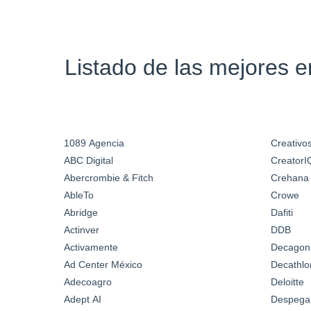
Listado de las mejores 
1089 Agencia
Creativos
ABC Digital
CreatorI
Abercrombie & Fitch
Crehana
AbleTo
Crowe
Abridge
Dafiti
Actinver
DDB
Activamente
Decagon
Ad Center México
Decathlo
Adecoagro
Deloitte
Adept AI
Despega