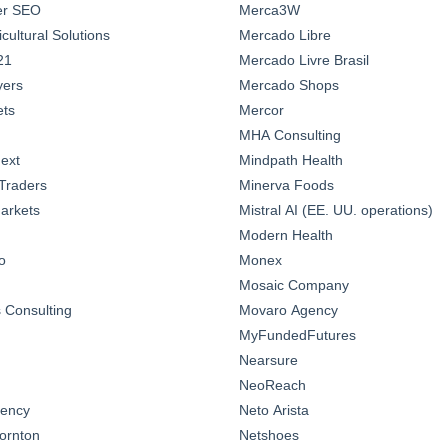
ter SEO
Merca3W
ultural Solutions
Mercado Libre
21
Mercado Livre Brasil
yers
Mercado Shops
ts
Mercor
MHA Consulting
ext
Mindpath Health
Traders
Minerva Foods
arkets
Mistral AI (EE. UU. operations)
Modern Health
o
Monex
Mosaic Company
Consulting
Movaro Agency
MyFundedFutures
Nearsure
NeoReach
gency
Neto Arista
ornton
Netshoes