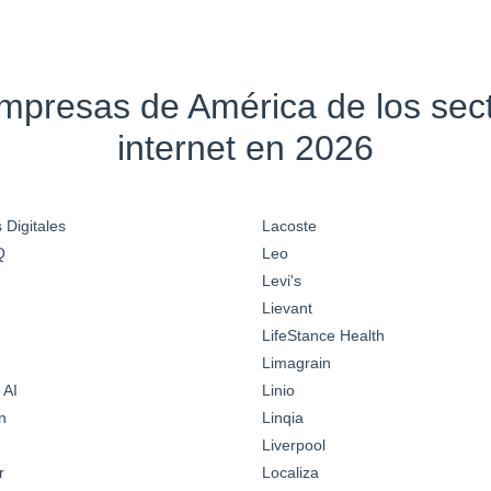
empresas de América de los se
internet en 2026
 Digitales
Lacoste
Q
Leo
Levi's
Lievant
LifeStance Health
Limagrain
 AI
Linio
n
Linqia
Liverpool
r
Localiza