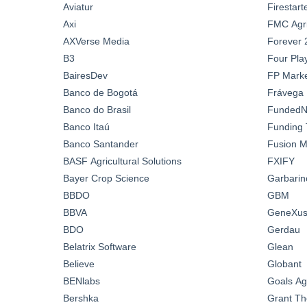
Aviatur
Firestar
Axi
FMC Agric
AXVerse Media
Forever 
B3
Four Pla
BairesDev
FP Marke
Banco de Bogotá
Frávega
Banco do Brasil
FundedN
Banco Itaú
Funding 
Banco Santander
Fusion M
BASF Agricultural Solutions
FXIFY
Bayer Crop Science
Garbarin
BBDO
GBM
BBVA
GeneXus 
BDO
Gerdau
Belatrix Software
Glean
Believe
Globant
BENlabs
Goals A
Bershka
Grant Th