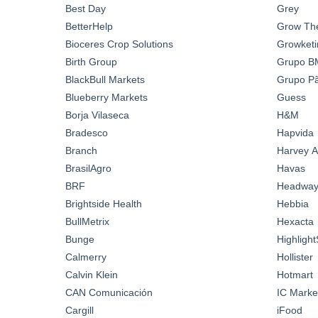
Best Day
Grey
BetterHelp
Grow Th
Bioceres Crop Solutions
Growketi
Birth Group
Grupo B
BlackBull Markets
Grupo Pã
Blueberry Markets
Guess
Borja Vilaseca
H&M
Bradesco
Hapvida
Branch
Harvey A
BrasilAgro
Havas
BRF
Headwa
Brightside Health
Hebbia
BullMetrix
Hexacta
Bunge
Highlight
Calmerry
Hollister
Calvin Klein
Hotmart
CAN Comunicación
IC Marke
Cargill
iFood