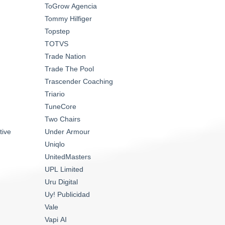
ToGrow Agencia
Tommy Hilfiger
Topstep
TOTVS
Trade Nation
Trade The Pool
Trascender Coaching
Triario
TuneCore
Two Chairs
tive
Under Armour
Uniqlo
UnitedMasters
UPL Limited
Uru Digital
Uy! Publicidad
Vale
Vapi AI