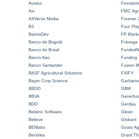
Aviatur
Firestar
Axi
FMC Agric
AXVerse Media
Forever 
B3
Four Pla
BairesDev
FP Marke
Banco de Bogotá
Frávega
Banco do Brasil
FundedN
Banco Itaú
Funding 
Banco Santander
Fusion M
BASF Agricultural Solutions
FXIFY
Bayer Crop Science
Garbarin
BBDO
GBM
BBVA
GeneXus 
BDO
Gerdau
Belatrix Software
Glean
Believe
Globant
BENlabs
Goals A
Bershka
Grant Th