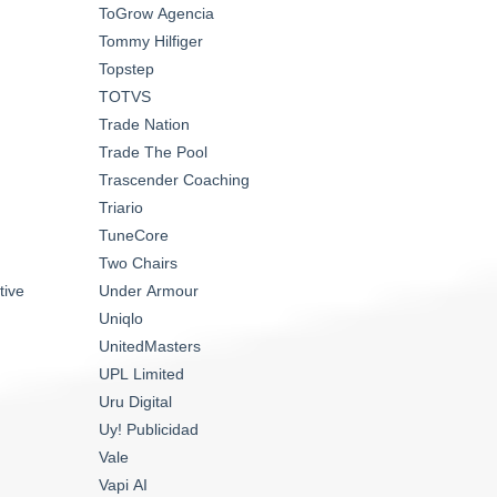
ToGrow Agencia
Tommy Hilfiger
Topstep
TOTVS
Trade Nation
Trade The Pool
Trascender Coaching
Triario
TuneCore
Two Chairs
tive
Under Armour
Uniqlo
UnitedMasters
UPL Limited
Uru Digital
Uy! Publicidad
Vale
Vapi AI