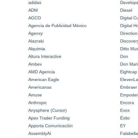
adidas
Develop
ADM
Diesel
AGCO
Digital C
Agencia de Publicidad México
Digital 
Agenxy
Directio
Alazraki
Discover
Alquimia
Ditto Mus
Altura Interactive
Don
Ambev
Don Mari
AMD Agencia
Eightcap
American Eagle
ElevenL
Americanas
Embraer
Amuse
Empoder
Anthropic
Encora
Anysphere (Cursor)
Evox
Apex Trader Funding
Éxito
Apporta Comunicación
EY
AssemblyAI
Falabella