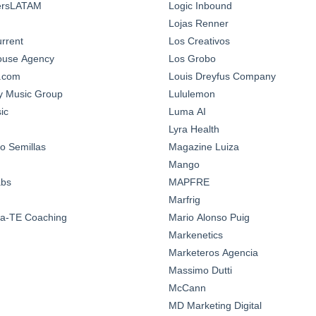
ersLATAM
Logic Inbound
Lojas Renner
urrent
Los Creativos
House Agency
Los Grobo
n.com
Louis Dreyfus Company
y Music Group
Lululemon
ic
Luma AI
Lyra Health
o Semillas
Magazine Luiza
Mango
abs
MAPFRE
Marfrig
a-TE Coaching
Mario Alonso Puig
Markenetics
Marketeros Agencia
Massimo Dutti
McCann
MD Marketing Digital