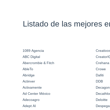
Listado de las mejores 
1089 Agencia
Creativos
ABC Digital
CreatorI
Abercrombie & Fitch
Crehana
AbleTo
Crowe
Abridge
Dafiti
Actinver
DDB
Activamente
Decagon
Ad Center México
Decathlo
Adecoagro
Deloitte
Adept AI
Despega