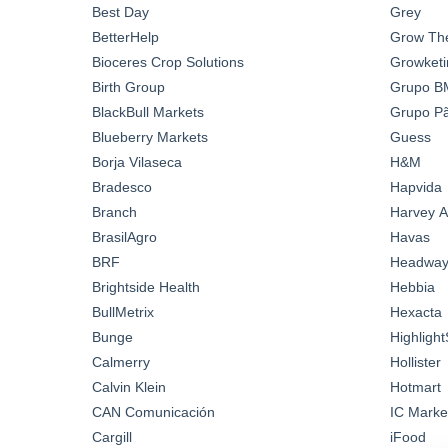
Best Day
Grey
BetterHelp
Grow Th
Bioceres Crop Solutions
Growketi
Birth Group
Grupo B
BlackBull Markets
Grupo Pã
Blueberry Markets
Guess
Borja Vilaseca
H&M
Bradesco
Hapvida
Branch
Harvey A
BrasilAgro
Havas
BRF
Headwa
Brightside Health
Hebbia
BullMetrix
Hexacta
Bunge
Highlight
Calmerry
Hollister
Calvin Klein
Hotmart
CAN Comunicación
IC Marke
Cargill
iFood