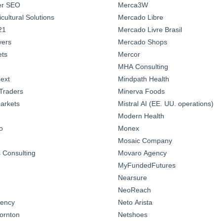
ter SEO
Merca3W
ultural Solutions
Mercado Libre
21
Mercado Livre Brasil
yers
Mercado Shops
ts
Mercor
MHA Consulting
ext
Mindpath Health
Traders
Minerva Foods
arkets
Mistral AI (EE. UU. operations)
Modern Health
o
Monex
Mosaic Company
Consulting
Movaro Agency
MyFundedFutures
Nearsure
NeoReach
gency
Neto Arista
ornton
Netshoes