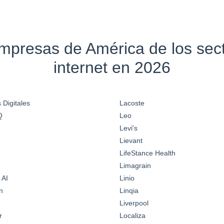
empresas de América de los se
internet en 2026
 Digitales
Lacoste
Q
Leo
Levi's
Lievant
LifeStance Health
Limagrain
 AI
Linio
n
Linqia
Liverpool
r
Localiza