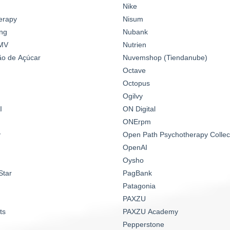
Nike
erapy
Nisum
ng
Nubank
MV
Nutrien
o de Açúcar
Nuvemshop (Tiendanube)
Octave
Octopus
Ogilvy
I
ON Digital
ONErpm
y
Open Path Psychotherapy Collec
OpenAI
Oysho
Star
PagBank
Patagonia
PAXZU
ts
PAXZU Academy
Pepperstone