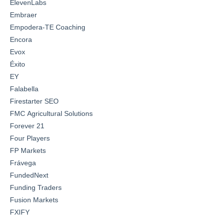
ElevenLabs
Embraer
Empodera-TE Coaching
Encora
Evox
Éxito
EY
Falabella
Firestarter SEO
FMC Agricultural Solutions
Forever 21
Four Players
FP Markets
Frávega
FundedNext
Funding Traders
Fusion Markets
FXIFY