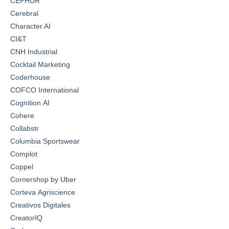
CEPHUR
Cerebral
Character.AI
CI&T
CNH Industrial
Cocktail Marketing
Coderhouse
COFCO International
Cognition AI
Cohere
Collabstr
Columbia Sportswear
Complot
Coppel
Cornershop by Uber
Corteva Agriscience
Creativos Digitales
CreatorIQ