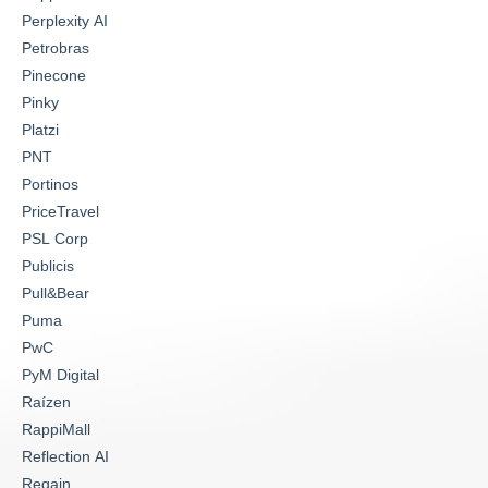
Perplexity AI
Petrobras
Pinecone
Pinky
Platzi
PNT
Portinos
PriceTravel
PSL Corp
Publicis
Pull&Bear
Puma
PwC
PyM Digital
Raízen
RappiMall
Reflection AI
Regain