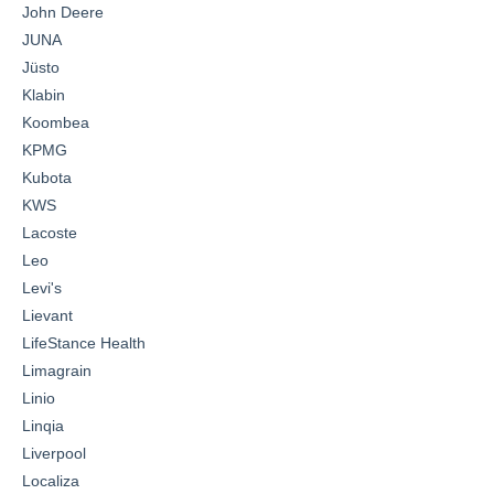
John Deere
JUNA
Jüsto
Klabin
Koombea
KPMG
Kubota
KWS
Lacoste
Leo
Levi's
Lievant
LifeStance Health
Limagrain
Linio
Linqia
Liverpool
Localiza