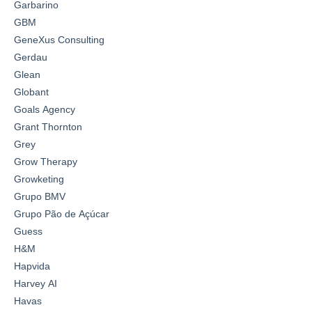
Garbarino
GBM
GeneXus Consulting
Gerdau
Glean
Globant
Goals Agency
Grant Thornton
Grey
Grow Therapy
Growketing
Grupo BMV
Grupo Pão de Açúcar
Guess
H&M
Hapvida
Harvey AI
Havas