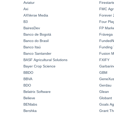
Aviatur
Firestar
Axi
FMC Agric
AXVerse Media
Forever 
B3
Four Pla
BairesDev
FP Marke
Banco de Bogotá
Frávega
Banco do Brasil
FundedN
Banco Itaú
Funding 
Banco Santander
Fusion M
BASF Agricultural Solutions
FXIFY
Bayer Crop Science
Garbarin
BBDO
GBM
BBVA
GeneXus 
BDO
Gerdau
Belatrix Software
Glean
Believe
Globant
BENlabs
Goals A
Bershka
Grant Th