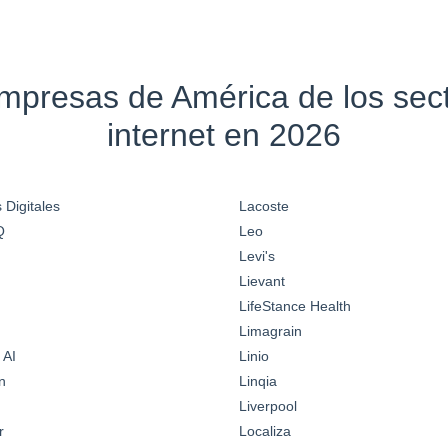
empresas de América de los se
internet en 2026
 Digitales
Lacoste
Q
Leo
Levi's
Lievant
LifeStance Health
Limagrain
 AI
Linio
n
Linqia
Liverpool
r
Localiza