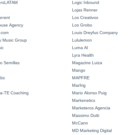
ersLATAM
Logic Inbound
Lojas Renner
urrent
Los Creativos
House Agency
Los Grobo
n.com
Louis Dreyfus Company
y Music Group
Lululemon
ic
Luma AI
Lyra Health
o Semillas
Magazine Luiza
Mango
abs
MAPFRE
Marfrig
a-TE Coaching
Mario Alonso Puig
Markenetics
Marketeros Agencia
Massimo Dutti
McCann
MD Marketing Digital