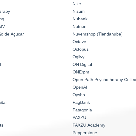
Nike
erapy
Nisum
ng
Nubank
MV
Nutrien
o de Açúcar
Nuvemshop (Tiendanube)
Octave
Octopus
Ogilvy
I
ON Digital
ONErpm
y
Open Path Psychotherapy Collec
OpenAI
Oysho
Star
PagBank
Patagonia
PAXZU
ts
PAXZU Academy
Pepperstone