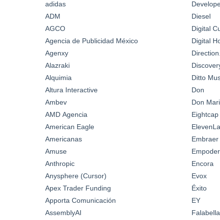
adidas
Develop
ADM
Diesel
AGCO
Digital C
Agencia de Publicidad México
Digital 
Agenxy
Directio
Alazraki
Discover
Alquimia
Ditto Mus
Altura Interactive
Don
Ambev
Don Mari
AMD Agencia
Eightcap
American Eagle
ElevenL
Americanas
Embraer
Amuse
Empoder
Anthropic
Encora
Anysphere (Cursor)
Evox
Apex Trader Funding
Éxito
Apporta Comunicación
EY
AssemblyAI
Falabella