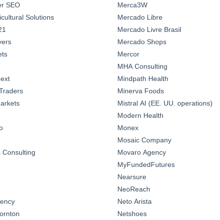
ter SEO
Merca3W
ultural Solutions
Mercado Libre
21
Mercado Livre Brasil
yers
Mercado Shops
ts
Mercor
MHA Consulting
ext
Mindpath Health
Traders
Minerva Foods
arkets
Mistral AI (EE. UU. operations)
Modern Health
o
Monex
Mosaic Company
Consulting
Movaro Agency
MyFundedFutures
Nearsure
NeoReach
gency
Neto Arista
ornton
Netshoes