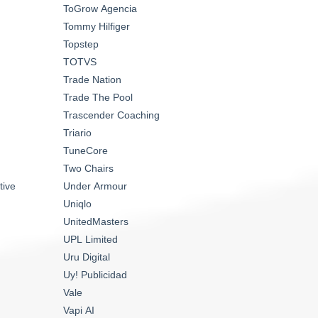
ToGrow Agencia
Tommy Hilfiger
Topstep
TOTVS
Trade Nation
Trade The Pool
Trascender Coaching
Triario
TuneCore
Two Chairs
tive
Under Armour
Uniqlo
UnitedMasters
UPL Limited
Uru Digital
Uy! Publicidad
Vale
Vapi AI