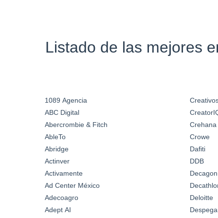
Listado de las mejores 
1089 Agencia
Creativos
ABC Digital
CreatorI
Abercrombie & Fitch
Crehana
AbleTo
Crowe
Abridge
Dafiti
Actinver
DDB
Activamente
Decagon
Ad Center México
Decathlo
Adecoagro
Deloitte
Adept AI
Despega