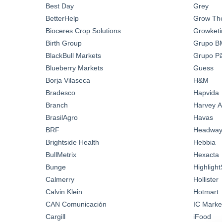
Best Day
Grey
BetterHelp
Grow Th
Bioceres Crop Solutions
Growketi
Birth Group
Grupo B
BlackBull Markets
Grupo Pã
Blueberry Markets
Guess
Borja Vilaseca
H&M
Bradesco
Hapvida
Branch
Harvey A
BrasilAgro
Havas
BRF
Headwa
Brightside Health
Hebbia
BullMetrix
Hexacta
Bunge
Highlight
Calmerry
Hollister
Calvin Klein
Hotmart
CAN Comunicación
IC Marke
Cargill
iFood