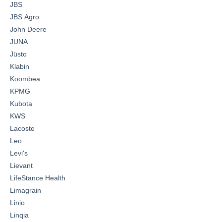
JBS
JBS Agro
John Deere
JUNA
Jüsto
Klabin
Koombea
KPMG
Kubota
KWS
Lacoste
Leo
Levi's
Lievant
LifeStance Health
Limagrain
Linio
Linqia