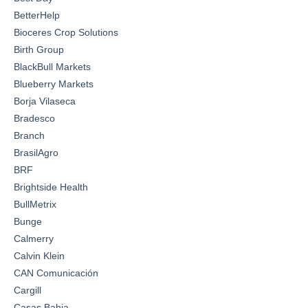
BetterHelp
Bioceres Crop Solutions
Birth Group
BlackBull Markets
Blueberry Markets
Borja Vilaseca
Bradesco
Branch
BrasilAgro
BRF
Brightside Health
BullMetrix
Bunge
Calmerry
Calvin Klein
CAN Comunicación
Cargill
Casas Bahia