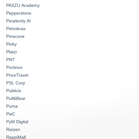
PAXZU Academy
Pepperstone
Perplexity AI
Petrobras
Pinecone
Pinky
Platzi
PNT
Portinos
PriceTravel
PSL Corp
Publicis
Pull&Bear
Puma
PwC
PyM Digital
Raízen
RappiMall