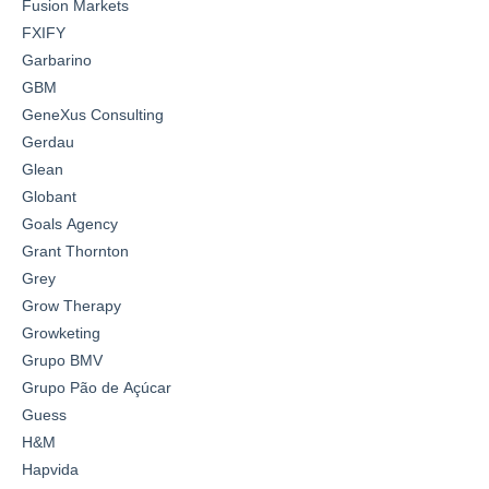
Fusion Markets
FXIFY
Garbarino
GBM
GeneXus Consulting
Gerdau
Glean
Globant
Goals Agency
Grant Thornton
Grey
Grow Therapy
Growketing
Grupo BMV
Grupo Pão de Açúcar
Guess
H&M
Hapvida