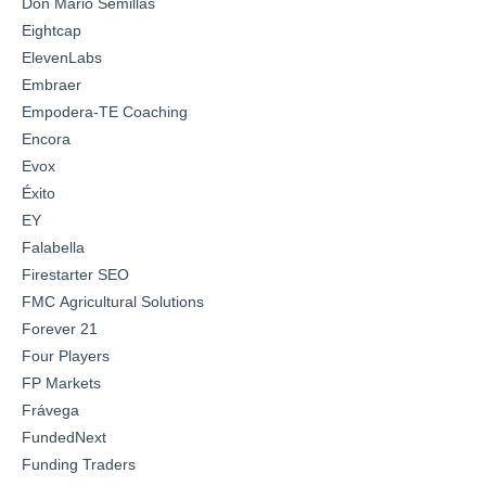
Don Mario Semillas
Eightcap
ElevenLabs
Embraer
Empodera-TE Coaching
Encora
Evox
Éxito
EY
Falabella
Firestarter SEO
FMC Agricultural Solutions
Forever 21
Four Players
FP Markets
Frávega
FundedNext
Funding Traders