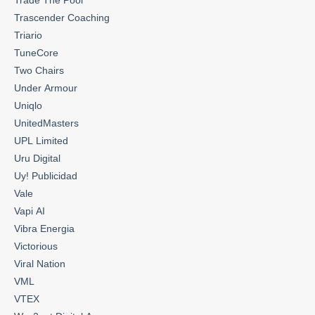
Trade The Pool
Trascender Coaching
Triario
TuneCore
Two Chairs
Under Armour
Uniqlo
UnitedMasters
UPL Limited
Uru Digital
Uy! Publicidad
Vale
Vapi AI
Vibra Energia
Victorious
Viral Nation
VML
VTEX