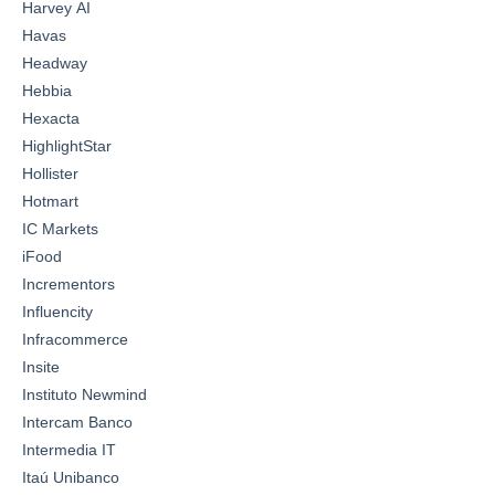
Harvey AI
Havas
Headway
Hebbia
Hexacta
HighlightStar
Hollister
Hotmart
IC Markets
iFood
Incrementors
Influencity
Infracommerce
Insite
Instituto Newmind
Intercam Banco
Intermedia IT
Itaú Unibanco