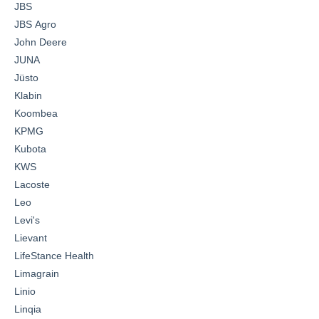
JBS
JBS Agro
John Deere
JUNA
Jüsto
Klabin
Koombea
KPMG
Kubota
KWS
Lacoste
Leo
Levi's
Lievant
LifeStance Health
Limagrain
Linio
Linqia