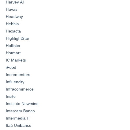
Harvey AI
Havas
Headway
Hebbia
Hexacta
HighlightStar
Hollister
Hotmart
IC Markets
iFood
Incrementors
Influencity
Infracommerce
Insite
Instituto Newmind
Intercam Banco
Intermedia IT
Itaú Unibanco