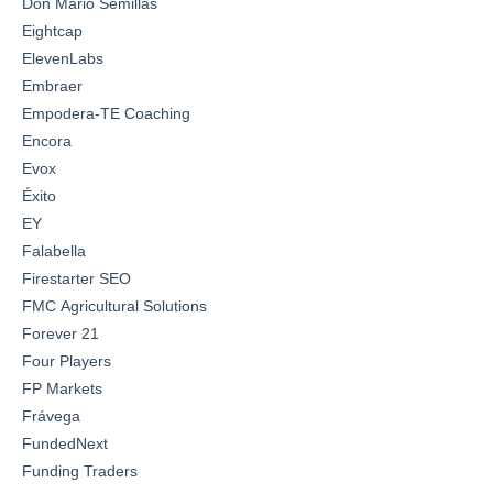
Don Mario Semillas
Eightcap
ElevenLabs
Embraer
Empodera-TE Coaching
Encora
Evox
Éxito
EY
Falabella
Firestarter SEO
FMC Agricultural Solutions
Forever 21
Four Players
FP Markets
Frávega
FundedNext
Funding Traders