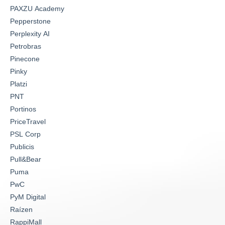
PAXZU Academy
Pepperstone
Perplexity AI
Petrobras
Pinecone
Pinky
Platzi
PNT
Portinos
PriceTravel
PSL Corp
Publicis
Pull&Bear
Puma
PwC
PyM Digital
Raízen
RappiMall