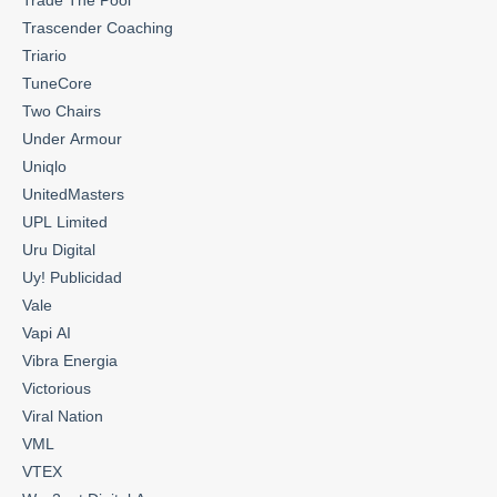
Trade The Pool
Trascender Coaching
Triario
TuneCore
Two Chairs
Under Armour
Uniqlo
UnitedMasters
UPL Limited
Uru Digital
Uy! Publicidad
Vale
Vapi AI
Vibra Energia
Victorious
Viral Nation
VML
VTEX