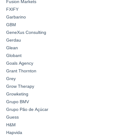
Fusion Markets
FXIFY
Garbarino
GBM
GeneXus Consulting
Gerdau
Glean
Globant
Goals Agency
Grant Thornton
Grey
Grow Therapy
Growketing
Grupo BMV
Grupo Pão de Açúcar
Guess
H&M
Hapvida