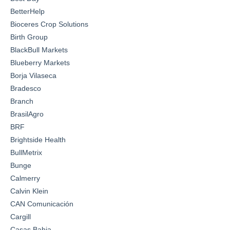
BetterHelp
Bioceres Crop Solutions
Birth Group
BlackBull Markets
Blueberry Markets
Borja Vilaseca
Bradesco
Branch
BrasilAgro
BRF
Brightside Health
BullMetrix
Bunge
Calmerry
Calvin Klein
CAN Comunicación
Cargill
Casas Bahia