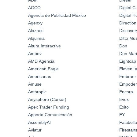
AGCO
Digital C
Agencia de Publicidad México
Digital 
Agenxy
Directio
Alazraki
Discover
Alquimia
Ditto Mus
Altura Interactive
Don
Ambev
Don Mari
AMD Agencia
Eightcap
American Eagle
ElevenL
Americanas
Embraer
Amuse
Empoder
Anthropic
Encora
Anysphere (Cursor)
Evox
Apex Trader Funding
Éxito
Apporta Comunicación
EY
AssemblyAI
Falabella
Aviatur
Firestar