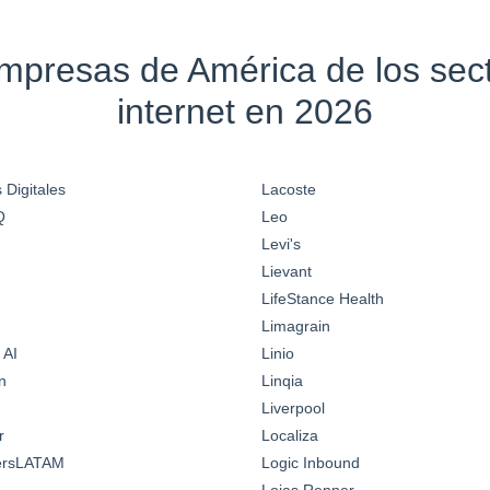
empresas de América de los se
internet en 2026
 Digitales
Lacoste
Q
Leo
Levi's
Lievant
LifeStance Health
Limagrain
 AI
Linio
n
Linqia
Liverpool
r
Localiza
ersLATAM
Logic Inbound
Lojas Renner