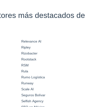
ctores más destacados de
Relevance AI
Ripley
Rizobacter
Rootstack
RSM
Rula
Rumo Logística
Runway
Scale AI
Seguros Bolívar
Selfish Agency
SEO en México