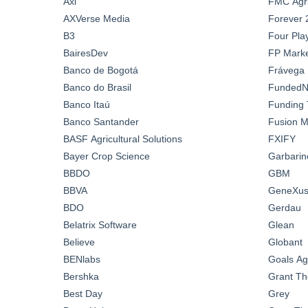
Axi
FMC Agric
AXVerse Media
Forever 
B3
Four Pla
BairesDev
FP Marke
Banco de Bogotá
Frávega
Banco do Brasil
FundedN
Banco Itaú
Funding 
Banco Santander
Fusion M
BASF Agricultural Solutions
FXIFY
Bayer Crop Science
Garbarin
BBDO
GBM
BBVA
GeneXus 
BDO
Gerdau
Belatrix Software
Glean
Believe
Globant
BENlabs
Goals A
Bershka
Grant Th
Best Day
Grey