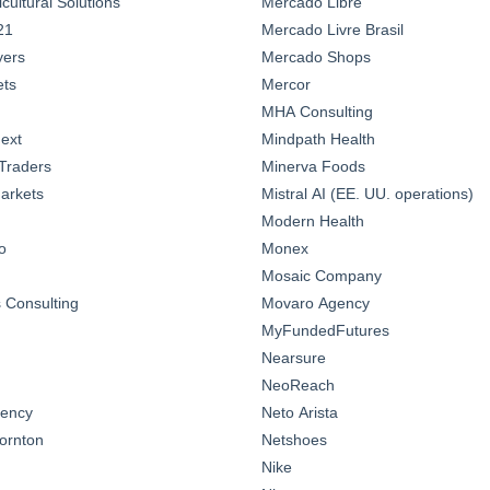
ultural Solutions
Mercado Libre
21
Mercado Livre Brasil
yers
Mercado Shops
ts
Mercor
MHA Consulting
ext
Mindpath Health
Traders
Minerva Foods
arkets
Mistral AI (EE. UU. operations)
Modern Health
o
Monex
Mosaic Company
Consulting
Movaro Agency
MyFundedFutures
Nearsure
NeoReach
gency
Neto Arista
ornton
Netshoes
Nike