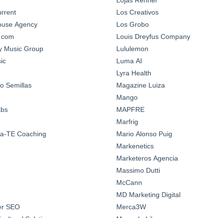
urrent
Los Creativos
House Agency
Los Grobo
n.com
Louis Dreyfus Company
y Music Group
Lululemon
ic
Luma AI
Lyra Health
o Semillas
Magazine Luiza
Mango
abs
MAPFRE
Marfrig
a-TE Coaching
Mario Alonso Puig
Markenetics
Marketeros Agencia
Massimo Dutti
McCann
MD Marketing Digital
ter SEO
Merca3W