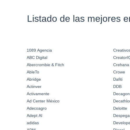
Listado de las mejores 
1089 Agencia
Creativos
ABC Digital
CreatorI
Abercrombie & Fitch
Crehana
AbleTo
Crowe
Abridge
Dafiti
Actinver
DDB
Activamente
Decagon
Ad Center México
Decathlo
Adecoagro
Deloitte
Adept AI
Despega
adidas
Develop
ADM
Diesel