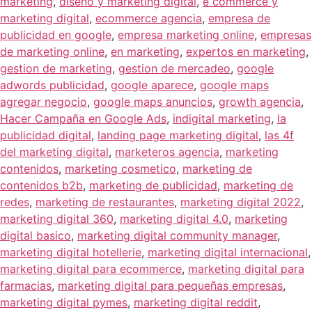
marketing
,
diseño y marketing digital
,
e commerce y
marketing digital
,
ecommerce agencia
,
empresa de
publicidad en google
,
empresa marketing online
,
empresas
de marketing online
,
en marketing
,
expertos en marketing
,
gestion de marketing
,
gestion de mercadeo
,
google
adwords publicidad
,
google aparece
,
google maps
agregar negocio
,
google maps anuncios
,
growth agencia
,
Hacer Campaña en Google Ads
,
indigital marketing
,
la
publicidad digital
,
landing page marketing digital
,
las 4f
del marketing digital
,
marketeros agencia
,
marketing
contenidos
,
marketing cosmetico
,
marketing de
contenidos b2b
,
marketing de publicidad
,
marketing de
redes
,
marketing de restaurantes
,
marketing digital 2022
,
marketing digital 360
,
marketing digital 4.0
,
marketing
digital basico
,
marketing digital community manager
,
marketing digital hotellerie
,
marketing digital internacional
,
marketing digital para ecommerce
,
marketing digital para
farmacias
,
marketing digital para pequeñas empresas
,
marketing digital pymes
,
marketing digital reddit
,