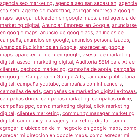
agencia seo marketing
,
agencia seo san sebastian
,
agencia
seo sem
,
agente de marketing
,
agregar empresa a google
maps
,
agregar ubicación en google maps
,
amd agencia de
marketing digital
,
Anunciar Empresa en Google
,
anunciarse
en google maps
,
anuncio de google ads
,
anuncios de
campaña
,
anuncios en google
,
anuncios personalizados
,
Anuncios Publicitarios en Google
,
aparecer en google
maps
,
aparecer primero en google
,
asesor de marketing
digital
,
asesor marketing digital
,
Auditoría SEM para Atraer
clientes
,
bachoco marketing
,
campaña de apple
,
campaña
en google
,
Campaña en Google Ads
,
campaña publicitaria
digital
,
campaña youtube
,
campañas con influencers
,
campañas de ads
,
campañas de marketing digital exitosas
,
campañas durex
,
campañas marketing
,
campañas online
,
campañas ppc
,
canva marketing digital
,
click marketing
digital
,
clientes marketing
,
community manager marketing
digital
,
community manager y marketing digital
,
como
agregar la ubicacion de mi negocio en google maps
,
como
agregar mi direccion en google maps
,
como agregar mi