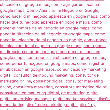
ubicación en google maps
,
como agregar un local en
google maps
,
Cómo Anunciar mi Negocio en Google
,
como hacer q mi negocio aparezca en google maps
,
como
hacer que tu negocio aparezca en google maps
,
como
poner el nombre de mi negocio en google maps
,
como
poner la direccion de mi negocio en google maps
,
como
poner la ubicacion de mi negocio en google
,
como poner
la ubicación de mi negocio en google maps
,
como poner
mi direccion en google maps
,
como poner mi local en
google maps
,
cómo poner mi ubicación en google maps
,
cómo poner tu negocio en google maps
,
como registrar
mi ubicacion en google maps
,
comunicación y marketing
digital
,
consultor de inbound marketing
,
consultor de
marketing online
,
consultor digital
,
consultor marketing
online
,
consultora marketing
,
consultora marketing digital
,
consultoria en marketing digital
,
de marketing digital
,
digital advertising manager
,
digital market services
,
diseño
de marketing
,
diseño de marketing digital
,
diseño y