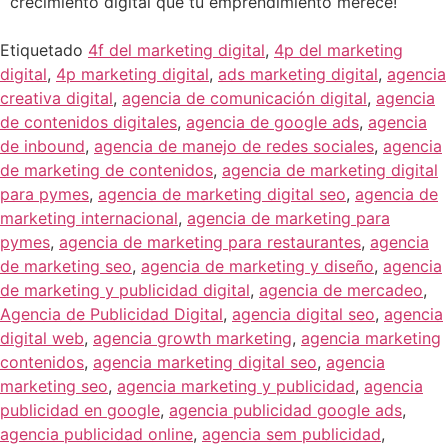
crecimiento digital que tu emprendimiento merece!
Etiquetado
4f del marketing digital
,
4p del marketing
digital
,
4p marketing digital
,
ads marketing digital
,
agencia
creativa digital
,
agencia de comunicación digital
,
agencia
de contenidos digitales
,
agencia de google ads
,
agencia
de inbound
,
agencia de manejo de redes sociales
,
agencia
de marketing de contenidos
,
agencia de marketing digital
para pymes
,
agencia de marketing digital seo
,
agencia de
marketing internacional
,
agencia de marketing para
pymes
,
agencia de marketing para restaurantes
,
agencia
de marketing seo
,
agencia de marketing y diseño
,
agencia
de marketing y publicidad digital
,
agencia de mercadeo
,
Agencia de Publicidad Digital
,
agencia digital seo
,
agencia
digital web
,
agencia growth marketing
,
agencia marketing
contenidos
,
agencia marketing digital seo
,
agencia
marketing seo
,
agencia marketing y publicidad
,
agencia
publicidad en google
,
agencia publicidad google ads
,
agencia publicidad online
,
agencia sem publicidad
,