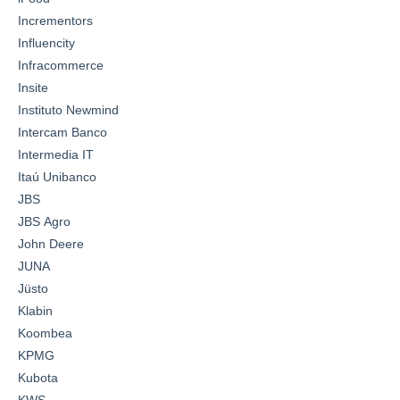
Incrementors
Influencity
Infracommerce
Insite
Instituto Newmind
Intercam Banco
Intermedia IT
Itaú Unibanco
JBS
JBS Agro
John Deere
JUNA
Jüsto
Klabin
Koombea
KPMG
Kubota
KWS