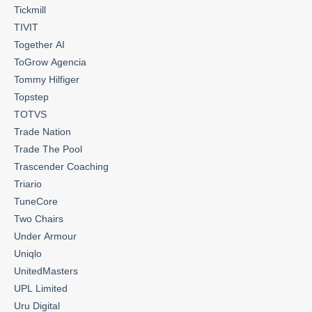
Tickmill
TIVIT
Together AI
ToGrow Agencia
Tommy Hilfiger
Topstep
TOTVS
Trade Nation
Trade The Pool
Trascender Coaching
Triario
TuneCore
Two Chairs
Under Armour
Uniqlo
UnitedMasters
UPL Limited
Uru Digital