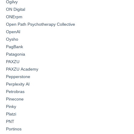
Ogilvy
ON Digital
ONErpm
Open Path Psychotherapy Collective
OpenAI
Oysho
PagBank
Patagonia
PAXZU
PAXZU Academy
Pepperstone
Perplexity AI
Petrobras
Pinecone
Pinky
Platzi
PNT
Portinos