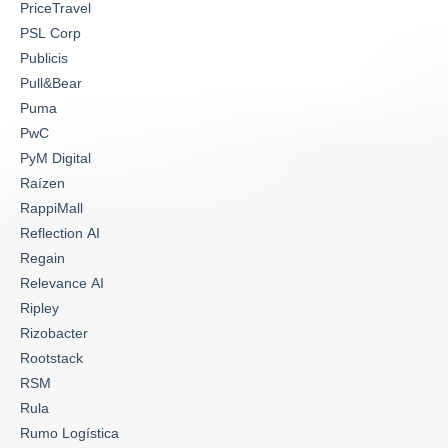
PriceTravel
PSL Corp
Publicis
Pull&Bear
Puma
PwC
PyM Digital
Raízen
RappiMall
Reflection AI
Regain
Relevance AI
Ripley
Rizobacter
Rootstack
RSM
Rula
Rumo Logística