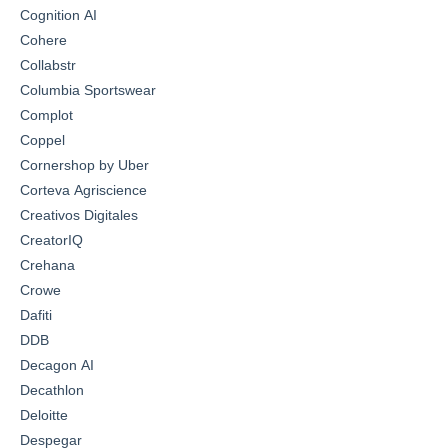
Cognition AI
Cohere
Collabstr
Columbia Sportswear
Complot
Coppel
Cornershop by Uber
Corteva Agriscience
Creativos Digitales
CreatorIQ
Crehana
Crowe
Dafiti
DDB
Decagon AI
Decathlon
Deloitte
Despegar