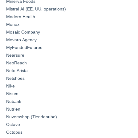
Minerva Foods
Mistral AI (EE. UU. operations)
Modern Health
Monex
Mosaic Company
Movaro Agency
MyFundedFutures
Nearsure
NeoReach
Neto Arista
Netshoes
Nike
Nisum
Nubank
Nutrien
Nuvemshop (Tiendanube)
Octave
Octopus