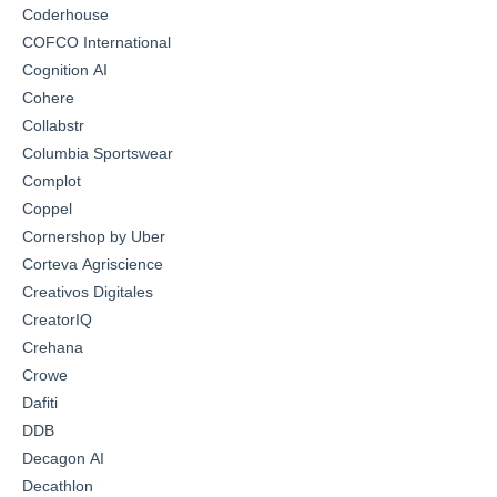
Coderhouse
COFCO International
Cognition AI
Cohere
Collabstr
Columbia Sportswear
Complot
Coppel
Cornershop by Uber
Corteva Agriscience
Creativos Digitales
CreatorIQ
Crehana
Crowe
Dafiti
DDB
Decagon AI
Decathlon