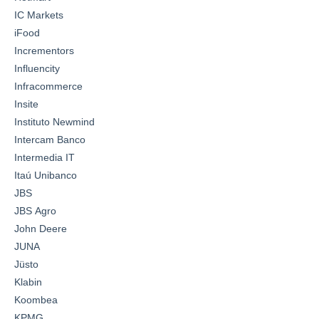
IC Markets
iFood
Incrementors
Influencity
Infracommerce
Insite
Instituto Newmind
Intercam Banco
Intermedia IT
Itaú Unibanco
JBS
JBS Agro
John Deere
JUNA
Jüsto
Klabin
Koombea
KPMG