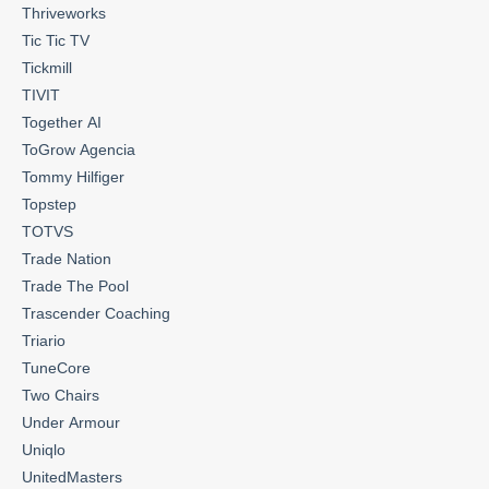
Thriveworks
Tic Tic TV
Tickmill
TIVIT
Together AI
ToGrow Agencia
Tommy Hilfiger
Topstep
TOTVS
Trade Nation
Trade The Pool
Trascender Coaching
Triario
TuneCore
Two Chairs
Under Armour
Uniqlo
UnitedMasters