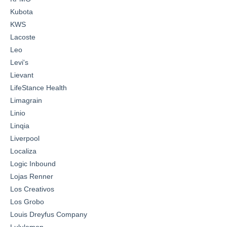
Kubota
KWS
Lacoste
Leo
Levi's
Lievant
LifeStance Health
Limagrain
Linio
Linqia
Liverpool
Localiza
Logic Inbound
Lojas Renner
Los Creativos
Los Grobo
Louis Dreyfus Company
Lululemon