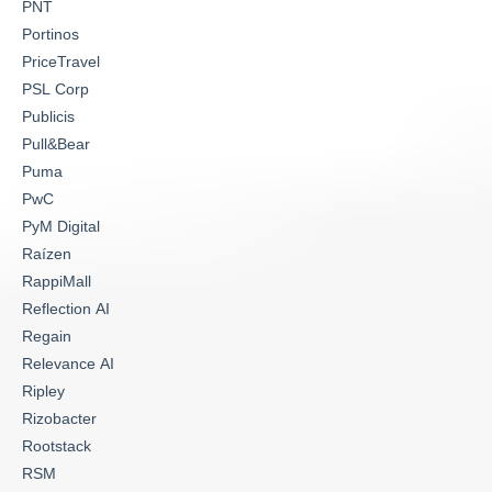
PNT
Portinos
PriceTravel
PSL Corp
Publicis
Pull&Bear
Puma
PwC
PyM Digital
Raízen
RappiMall
Reflection AI
Regain
Relevance AI
Ripley
Rizobacter
Rootstack
RSM