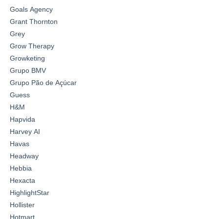
Goals Agency
Grant Thornton
Grey
Grow Therapy
Growketing
Grupo BMV
Grupo Pão de Açúcar
Guess
H&M
Hapvida
Harvey AI
Havas
Headway
Hebbia
Hexacta
HighlightStar
Hollister
Hotmart