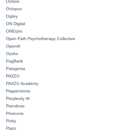
Octave
Octopus
Ogilvy
ON Digital
ONErpm
Open Path Psychotherapy Collective
OpenAI
Oysho
PagBank
Patagonia
PAXZU
PAXZU Academy
Pepperstone
Perplexity AI
Petrobras
Pinecone
Pinky
Platzi