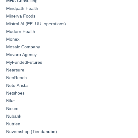
MHA Consulting
Mindpath Health
Minerva Foods
Mistral AI (EE. UU. operations)
Modern Health
Monex
Mosaic Company
Movaro Agency
MyFundedFutures
Nearsure
NeoReach
Neto Arista
Netshoes
Nike
Nisum
Nubank
Nutrien
Nuvemshop (Tiendanube)