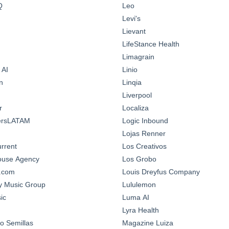
Q
Leo
Levi's
Lievant
LifeStance Health
Limagrain
 AI
Linio
n
Linqia
Liverpool
r
Localiza
ersLATAM
Logic Inbound
Lojas Renner
urrent
Los Creativos
House Agency
Los Grobo
n.com
Louis Dreyfus Company
y Music Group
Lululemon
ic
Luma AI
Lyra Health
o Semillas
Magazine Luiza