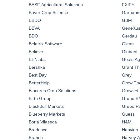
BASF Agricultural Solutions
FXIFY
Bayer Crop Science
Garbarin
BBDO
GBM
BBVA
GeneXus 
BDO
Gerdau
Belatrix Software
Glean
Believe
Globant
BENlabs
Goals A
Bershka
Grant Th
Best Day
Grey
BetterHelp
Grow Th
Bioceres Crop Solutions
Growketi
Birth Group
Grupo B
BlackBull Markets
Grupo Pã
Blueberry Markets
Guess
Borja Vilaseca
H&M
Bradesco
Hapvida
Branch
Harvey A