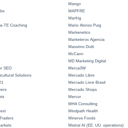
Mango
abs
MAPFRE
Marfrig
a-TE Coaching
Mario Alonso Puig
Markenetics
Marketeros Agencia
Massimo Dutti
McCann
MD Marketing Digital
ter SEO
Merca3W
ultural Solutions
Mercado Libre
21
Mercado Livre Brasil
yers
Mercado Shops
ts
Mercor
MHA Consulting
ext
Mindpath Health
Traders
Minerva Foods
arkets
Mistral AI (EE. UU. operations)