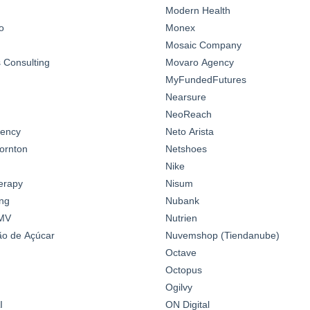
Modern Health
o
Monex
Mosaic Company
Consulting
Movaro Agency
MyFundedFutures
Nearsure
NeoReach
gency
Neto Arista
ornton
Netshoes
Nike
erapy
Nisum
ng
Nubank
MV
Nutrien
o de Açúcar
Nuvemshop (Tiendanube)
Octave
Octopus
Ogilvy
I
ON Digital