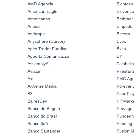
AMD Agencia
Eightcap
American Eagle
ElevenL
Americanas
Embraer
Amuse
Empoder
Anthropic
Encora
Anysphere (Cursor)
Evox
Apex Trader Funding
Éxito
Apporta Comunicación
EY
AssemblyAI
Falabella
Aviatur
Firestar
Axi
FMC Agric
AXVerse Media
Forever 
B3
Four Pla
BairesDev
FP Marke
Banco de Bogotá
Frávega
Banco do Brasil
FundedN
Banco Itaú
Funding 
Banco Santander
Fusion M