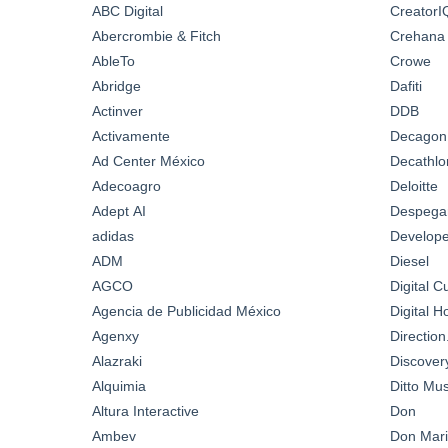
ABC Digital
CreatorI
Abercrombie & Fitch
Crehana
AbleTo
Crowe
Abridge
Dafiti
Actinver
DDB
Activamente
Decagon
Ad Center México
Decathlo
Adecoagro
Deloitte
Adept AI
Despega
adidas
Develop
ADM
Diesel
AGCO
Digital C
Agencia de Publicidad México
Digital 
Agenxy
Directio
Alazraki
Discover
Alquimia
Ditto Mus
Altura Interactive
Don
Ambev
Don Mari