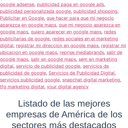
google adsense
,
publicidad paga en google ads
,
publicidad personalizada google
,
publicidad shopping
,
Publicitar en Google
,
que hacer para que mi negocio
aparezca en google maps
,
que mi negocio aparezca en
google maps
,
quiero aparecer en google maps
,
redes
publicitarias de google
,
redes sociales en el marketing
digital
,
registrar mi direccion en google maps
,
registrar mi
ubicacion en google maps
,
reprise mediabrands
,
salir de
google maps
,
salir en google maps
,
sem en marketing
digital
,
servicio de publicidad google
,
servicios de
publicidad de google
,
Servicios de Publicidad Digital
,
servicios publicidad google
,
snapchat digital marketing
,
tfg marketing digital
,
your digital agency
Listado de las mejores
empresas de América de los
sectores más destacados