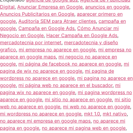
Digital
,
Anunciar Empresa en Google
,
anuncios en google
,
Anuncios Publicitarios en Google
,
aparecer primero en
google
,
Auditoría SEM para Atraer clientes
,
campaña en
google
,
Campaña en Google Ads
,
Cómo Anunciar mi
Negocio en Google
,
Hacer Campaña en Google Ads
,
mercadotecnia por internet
,
mercadotecnia y diseño
grafico
,
mi empresa no aparece en google
,
mi empresa no
aparece en google maps
,
mi negocio no aparece en
google
,
mi página de facebook no aparece en google
,
mi
pagina de wix no aparece en google
,
mi pagina de
wordpress no aparece en google
,
mi pagina no aparece en
google
,
mi página web no aparece en el buscador
,
mi
pagina wix no aparece en google
,
mi pagina wordpress no
aparece en google
,
mi sitio no aparece en google
,
mi sitio
web no aparece en google
,
mi web no aparece en google
,
mi wordpress no aparece en google
,
mkt 1.0
,
mkt nativo
,
no aparece mi empresa en google maps
,
no aparece mi
pagina en google
,
no aparece mi pagina web en google
,