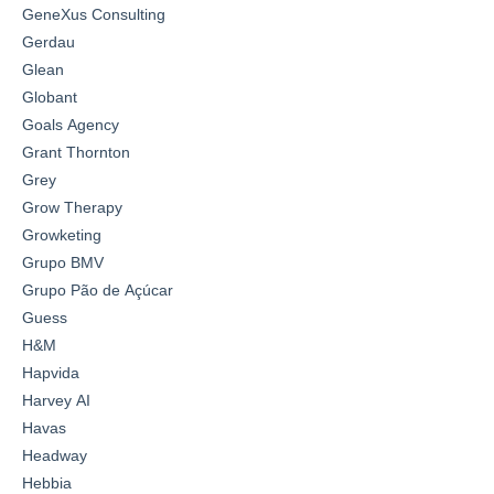
GeneXus Consulting
Gerdau
Glean
Globant
Goals Agency
Grant Thornton
Grey
Grow Therapy
Growketing
Grupo BMV
Grupo Pão de Açúcar
Guess
H&M
Hapvida
Harvey AI
Havas
Headway
Hebbia