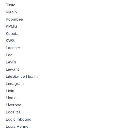
Jüsto
Klabin
Koombea
KPMG
Kubota
KWS
Lacoste
Leo
Levi's
Lievant
LifeStance Health
Limagrain
Linio
Linqia
Liverpool
Localiza
Logic Inbound
Lojas Renner