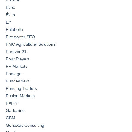
Encora
Evox
Éxito
EY
Falabella
Firestarter SEO
FMC Agricultural Solutions
Forever 21
Four Players
FP Markets
Frávega
FundedNext
Funding Traders
Fusion Markets
FXIFY
Garbarino
GBM
GeneXus Consulting