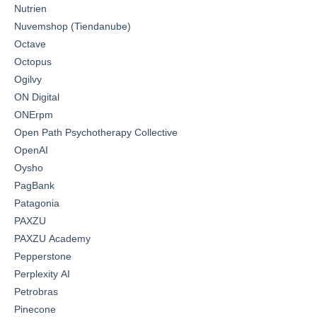
Nutrien
Nuvemshop (Tiendanube)
Octave
Octopus
Ogilvy
ON Digital
ONErpm
Open Path Psychotherapy Collective
OpenAI
Oysho
PagBank
Patagonia
PAXZU
PAXZU Academy
Pepperstone
Perplexity AI
Petrobras
Pinecone