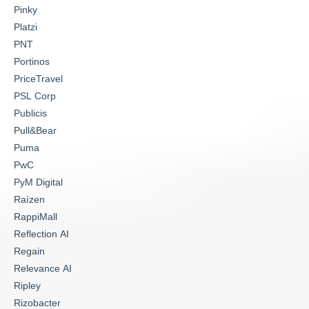
Pinky
Platzi
PNT
Portinos
PriceTravel
PSL Corp
Publicis
Pull&Bear
Puma
PwC
PyM Digital
Raízen
RappiMall
Reflection AI
Regain
Relevance AI
Ripley
Rizobacter