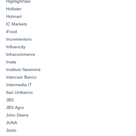
HighlightStar
Hollister
Hotmart
IC Markets
iFood
Incrementors
Influencity
Infracommerce
Insite
Instituto Newmind
Intercam Banco
Intermedia IT
Itaú Unibanco
JBS
JBS Agro
John Deere
JUNA
Jüsto