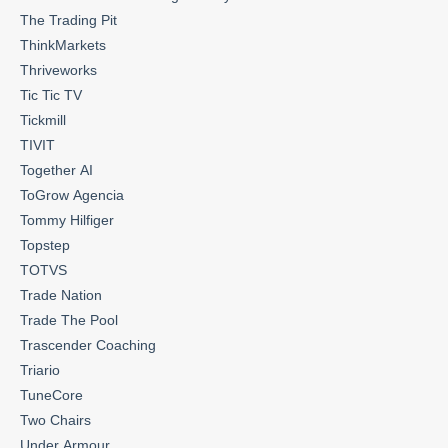
The Trading Pit
ThinkMarkets
Thriveworks
Tic Tic TV
Tickmill
TIVIT
Together AI
ToGrow Agencia
Tommy Hilfiger
Topstep
TOTVS
Trade Nation
Trade The Pool
Trascender Coaching
Triario
TuneCore
Two Chairs
Under Armour