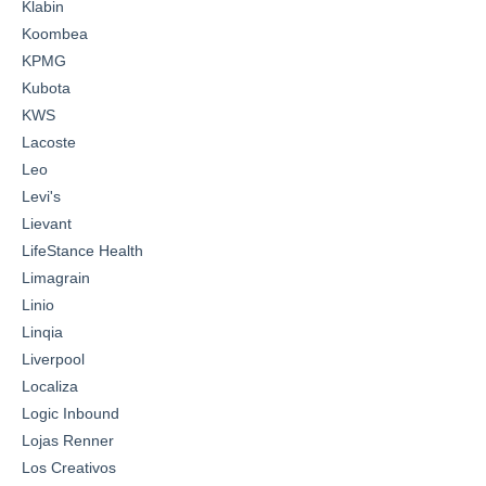
Klabin
Koombea
KPMG
Kubota
KWS
Lacoste
Leo
Levi's
Lievant
LifeStance Health
Limagrain
Linio
Linqia
Liverpool
Localiza
Logic Inbound
Lojas Renner
Los Creativos