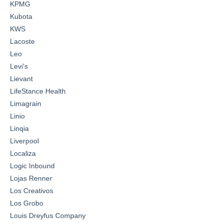
KPMG
Kubota
KWS
Lacoste
Leo
Levi's
Lievant
LifeStance Health
Limagrain
Linio
Linqia
Liverpool
Localiza
Logic Inbound
Lojas Renner
Los Creativos
Los Grobo
Louis Dreyfus Company