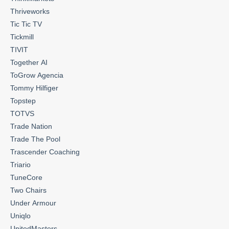
Thriveworks
Tic Tic TV
Tickmill
TIVIT
Together AI
ToGrow Agencia
Tommy Hilfiger
Topstep
TOTVS
Trade Nation
Trade The Pool
Trascender Coaching
Triario
TuneCore
Two Chairs
Under Armour
Uniqlo
UnitedMasters