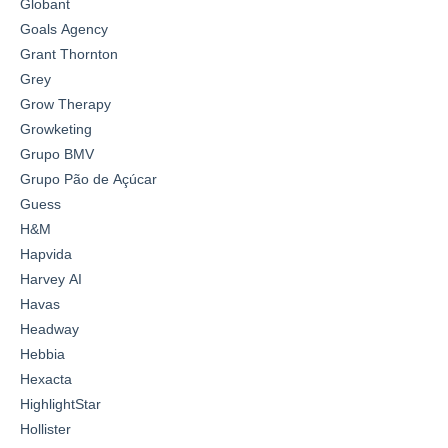
Globant
Goals Agency
Grant Thornton
Grey
Grow Therapy
Growketing
Grupo BMV
Grupo Pão de Açúcar
Guess
H&M
Hapvida
Harvey AI
Havas
Headway
Hebbia
Hexacta
HighlightStar
Hollister