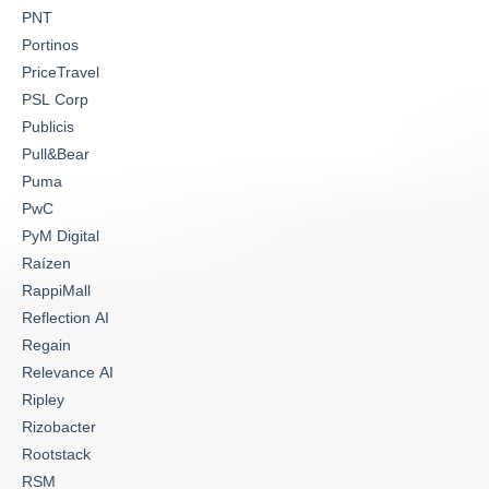
PNT
Portinos
PriceTravel
PSL Corp
Publicis
Pull&Bear
Puma
PwC
PyM Digital
Raízen
RappiMall
Reflection AI
Regain
Relevance AI
Ripley
Rizobacter
Rootstack
RSM