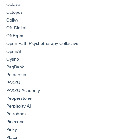
Octave
Octopus
Ogilvy
ON Digital
ONErpm
Open Path Psychotherapy Collective
OpenAI
Oysho
PagBank
Patagonia
PAXZU
PAXZU Academy
Pepperstone
Perplexity AI
Petrobras
Pinecone
Pinky
Platzi