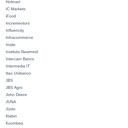
Hotmart
IC Markets
iFood
Incrementors
Influencity
Infracommerce
Insite
Instituto Newmind
Intercam Banco
Intermedia IT
Itaú Unibanco
JBS
JBS Agro
John Deere
JUNA
Jüsto
Klabin
Koombea