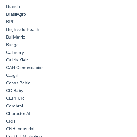
Branch
BrasilAgro
BRF
Brightside Health
BullMetrix
Bunge
Calmerry
Calvin Klein
CAN Comunicación
Cargill
Casas Bahia
CD Baby
CEPHUR
Cerebral
Character.AI
CI&T
CNH Industrial
Cocktail Marketing