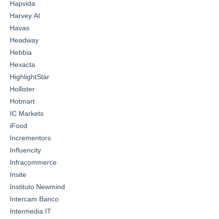
Hapvida
Harvey AI
Havas
Headway
Hebbia
Hexacta
HighlightStar
Hollister
Hotmart
IC Markets
iFood
Incrementors
Influencity
Infracommerce
Insite
Instituto Newmind
Intercam Banco
Intermedia IT