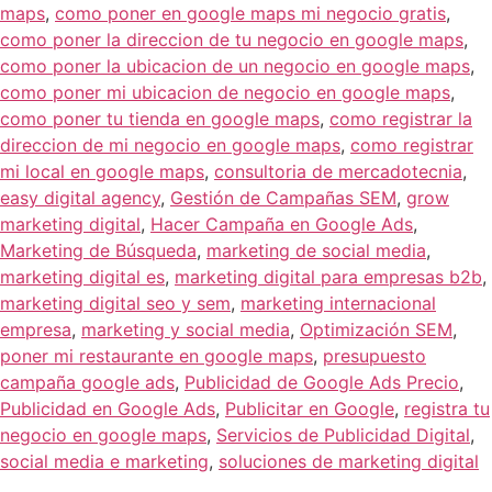
maps
,
como poner en google maps mi negocio gratis
,
como poner la direccion de tu negocio en google maps
,
como poner la ubicacion de un negocio en google maps
,
como poner mi ubicacion de negocio en google maps
,
como poner tu tienda en google maps
,
como registrar la
direccion de mi negocio en google maps
,
como registrar
mi local en google maps
,
consultoria de mercadotecnia
,
easy digital agency
,
Gestión de Campañas SEM
,
grow
marketing digital
,
Hacer Campaña en Google Ads
,
Marketing de Búsqueda
,
marketing de social media
,
marketing digital es
,
marketing digital para empresas b2b
,
marketing digital seo y sem
,
marketing internacional
empresa
,
marketing y social media
,
Optimización SEM
,
poner mi restaurante en google maps
,
presupuesto
campaña google ads
,
Publicidad de Google Ads Precio
,
Publicidad en Google Ads
,
Publicitar en Google
,
registra tu
negocio en google maps
,
Servicios de Publicidad Digital
,
social media e marketing
,
soluciones de marketing digital