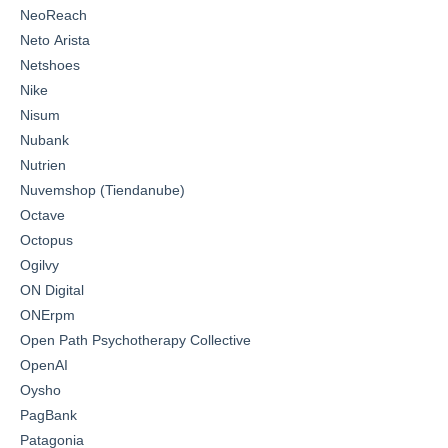
NeoReach
Neto Arista
Netshoes
Nike
Nisum
Nubank
Nutrien
Nuvemshop (Tiendanube)
Octave
Octopus
Ogilvy
ON Digital
ONErpm
Open Path Psychotherapy Collective
OpenAI
Oysho
PagBank
Patagonia