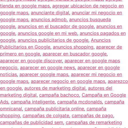
tienda en google maps
,
agregar ubicacion de negocio en
google maps
,
anunciante digital
,
anunciar mi negocio en
google maps
,
anuncios admob
,
anuncios busqueda
google
,
anuncios en el buscador de google
,
anuncios en
google
,
anuncios google en mi web
,
anuncios pagados en
google
,
anuncios publicitarios de google
,
Anuncios
Publicitarios en Google
,
anuncios shopping
,
aparecer de
primero en google
,
aparecer en buscador google
,
aparecer en google discover
,
aparecer en google maps
negocio
,
aparecer en google news
,
aparecer en google
noticias
,
aparecer google maps
,
aparecer mi negocio en
google maps
,
aparecer negocio en google maps
,
aparezco
en google
,
autores de marketing digital
,
autores del
marketing digital
,
campaña bachoco
,
Campaña en Google
Ads
,
campaña inteligente
,
campaña mcdonalds
,
campaña
omnicanal
,
campaña publicitaria online
,
campaña
shopping
,
campañas de colgate
,
campañas de pago
,
campañas de publicidad sem
,
campañas de remarketing