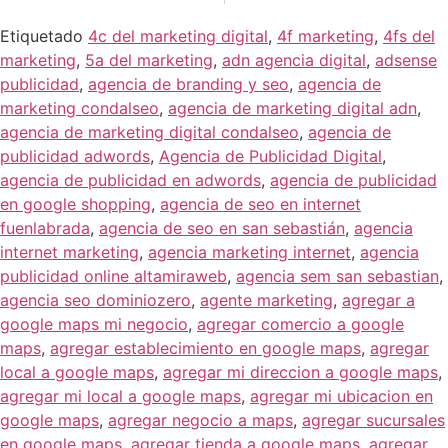
Etiquetado
4c del marketing digital
,
4f marketing
,
4fs del
marketing
,
5a del marketing
,
adn agencia digital
,
adsense
publicidad
,
agencia de branding y seo
,
agencia de
marketing condalseo
,
agencia de marketing digital adn
,
agencia de marketing digital condalseo
,
agencia de
publicidad adwords
,
Agencia de Publicidad Digital
,
agencia de publicidad en adwords
,
agencia de publicidad
en google shopping
,
agencia de seo en internet
fuenlabrada
,
agencia de seo en san sebastián
,
agencia
internet marketing
,
agencia marketing internet
,
agencia
publicidad online altamiraweb
,
agencia sem san sebastian
,
agencia seo dominiozero
,
agente marketing
,
agregar a
google maps mi negocio
,
agregar comercio a google
maps
,
agregar establecimiento en google maps
,
agregar
local a google maps
,
agregar mi direccion a google maps
,
agregar mi local a google maps
,
agregar mi ubicacion en
google maps
,
agregar negocio a maps
,
agregar sucursales
en google maps
,
agregar tienda a google maps
,
agregar