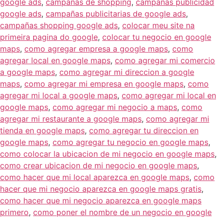
google ads
,
campañas de shopping
,
campañas publicidad
google ads
,
campañas publicitarias de google ads
,
campañas shopping google ads
,
colocar meu site na
primeira pagina do google
,
colocar tu negocio en google
maps
,
como agregar empresa a google maps
,
como
agregar local en google maps
,
como agregar mi comercio
a google maps
,
como agregar mi direccion a google
maps
,
como agregar mi empresa en google maps
,
como
agregar mi local a google maps
,
como agregar mi local en
google maps
,
como agregar mi negocio a maps
,
como
agregar mi restaurante a google maps
,
como agregar mi
tienda en google maps
,
como agregar tu direccion en
google maps
,
como agregar tu negocio en google maps
,
como colocar la ubicacion de mi negocio en google maps
,
como crear ubicacion de mi negocio en google maps
,
como hacer que mi local aparezca en google maps
,
como
hacer que mi negocio aparezca en google maps gratis
,
como hacer que mi negocio aparezca en google maps
primero
,
como poner el nombre de un negocio en google