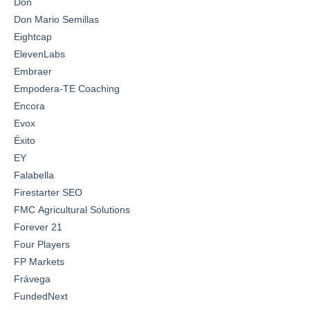
Don
Don Mario Semillas
Eightcap
ElevenLabs
Embraer
Empodera-TE Coaching
Encora
Evox
Éxito
EY
Falabella
Firestarter SEO
FMC Agricultural Solutions
Forever 21
Four Players
FP Markets
Frávega
FundedNext