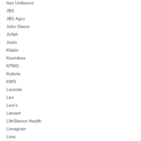
Itaú Unibanco
JBS
JBS Agro
John Deere
JUNA
Jüsto
Klabin
Koombea
KPMG
Kubota
KWS
Lacoste
Leo
Levi's
Lievant
LifeStance Health
Limagrain
Linio