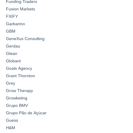
Funding Traders
Fusion Markets
FXIFY
Garbarino
GBM
GeneXus Consulting
Gerdau
Glean
Globant
Goals Agency
Grant Thornton
Grey
Grow Therapy
Growketing
Grupo BMV
Grupo Pão de Açúcar
Guess
H&M