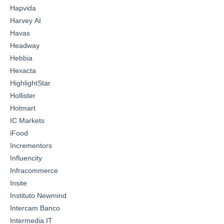
Hapvida
Harvey AI
Havas
Headway
Hebbia
Hexacta
HighlightStar
Hollister
Hotmart
IC Markets
iFood
Incrementors
Influencity
Infracommerce
Insite
Instituto Newmind
Intercam Banco
Intermedia IT