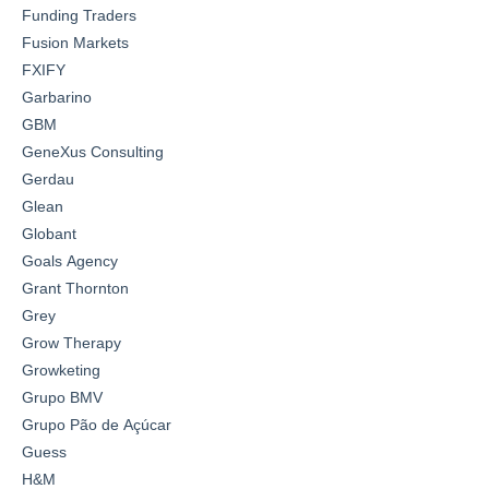
Funding Traders
Fusion Markets
FXIFY
Garbarino
GBM
GeneXus Consulting
Gerdau
Glean
Globant
Goals Agency
Grant Thornton
Grey
Grow Therapy
Growketing
Grupo BMV
Grupo Pão de Açúcar
Guess
H&M