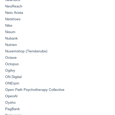
NeoReach
Neto Arista
Netshoes
Nike
Nisum
Nubank
Nutrien
Nuvemshop (Tiendanube)
Octave
Octopus
Ogilvy
ON Digital
ONErpm
Open Path Psychotherapy Collective
OpenAI
Oysho
PagBank