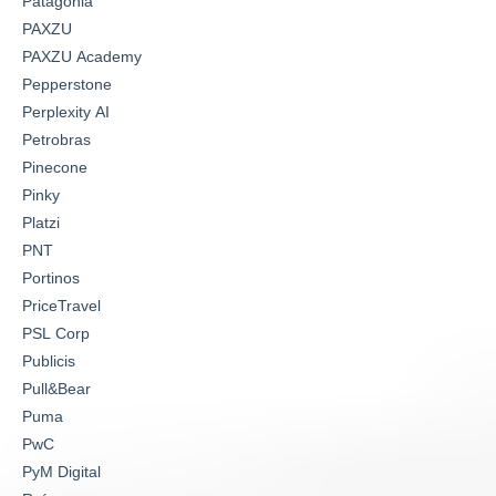
Patagonia
PAXZU
PAXZU Academy
Pepperstone
Perplexity AI
Petrobras
Pinecone
Pinky
Platzi
PNT
Portinos
PriceTravel
PSL Corp
Publicis
Pull&Bear
Puma
PwC
PyM Digital