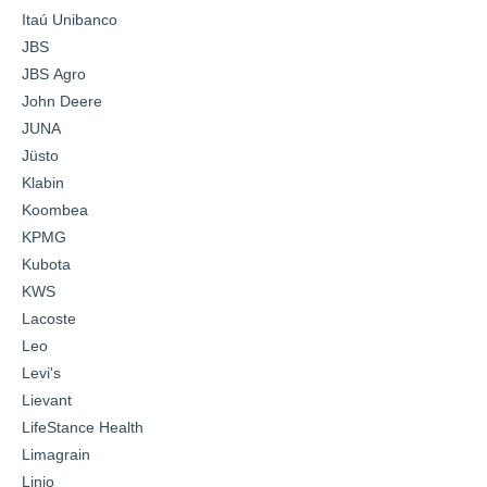
Itaú Unibanco
JBS
JBS Agro
John Deere
JUNA
Jüsto
Klabin
Koombea
KPMG
Kubota
KWS
Lacoste
Leo
Levi's
Lievant
LifeStance Health
Limagrain
Linio