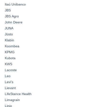
Itaú Unibanco
JBS
JBS Agro
John Deere
JUNA
Jüsto
Klabin
Koombea
KPMG
Kubota
KWS
Lacoste
Leo
Levi's
Lievant
LifeStance Health
Limagrain
Linio