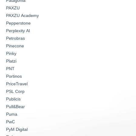
Patagonia
PAXZU
PAXZU Academy
Pepperstone
Perplexity AI
Petrobras
Pinecone
Pinky
Platzi
PNT
Portinos
PriceTravel
PSL Corp
Publicis
Pull&Bear
Puma
PwC
PyM Digital