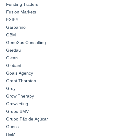
Funding Traders
Fusion Markets
FXIFY
Garbarino
GBM
GeneXus Consulting
Gerdau
Glean
Globant
Goals Agency
Grant Thornton
Grey
Grow Therapy
Growketing
Grupo BMV
Grupo Pão de Açúcar
Guess
H&M