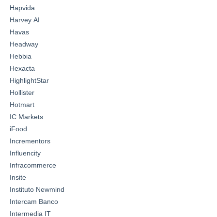
Hapvida
Harvey AI
Havas
Headway
Hebbia
Hexacta
HighlightStar
Hollister
Hotmart
IC Markets
iFood
Incrementors
Influencity
Infracommerce
Insite
Instituto Newmind
Intercam Banco
Intermedia IT