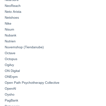
NeoReach
Neto Arista
Netshoes
Nike
Nisum
Nubank
Nutrien
Nuvemshop (Tiendanube)
Octave
Octopus
Ogilvy
ON Digital
ONErpm
Open Path Psychotherapy Collective
OpenAI
Oysho
PagBank