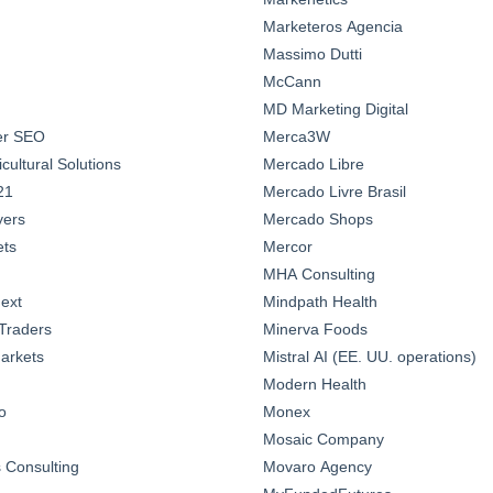
Marketeros Agencia
Massimo Dutti
McCann
MD Marketing Digital
ter SEO
Merca3W
ultural Solutions
Mercado Libre
21
Mercado Livre Brasil
yers
Mercado Shops
ts
Mercor
MHA Consulting
ext
Mindpath Health
Traders
Minerva Foods
arkets
Mistral AI (EE. UU. operations)
Modern Health
o
Monex
Mosaic Company
Consulting
Movaro Agency