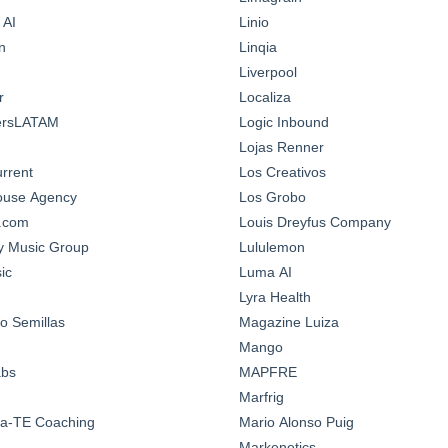
 AI
Linio
n
Linqia
Liverpool
r
Localiza
ersLATAM
Logic Inbound
Lojas Renner
urrent
Los Creativos
House Agency
Los Grobo
n.com
Louis Dreyfus Company
y Music Group
Lululemon
ic
Luma AI
Lyra Health
o Semillas
Magazine Luiza
Mango
abs
MAPFRE
Marfrig
a-TE Coaching
Mario Alonso Puig
Markenetics