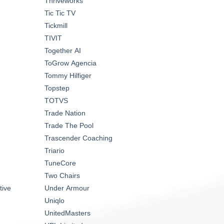
Thriveworks
Tic Tic TV
Tickmill
TIVIT
Together AI
ToGrow Agencia
Tommy Hilfiger
Topstep
TOTVS
Trade Nation
Trade The Pool
Trascender Coaching
Triario
TuneCore
Two Chairs
tive
Under Armour
Uniqlo
UnitedMasters