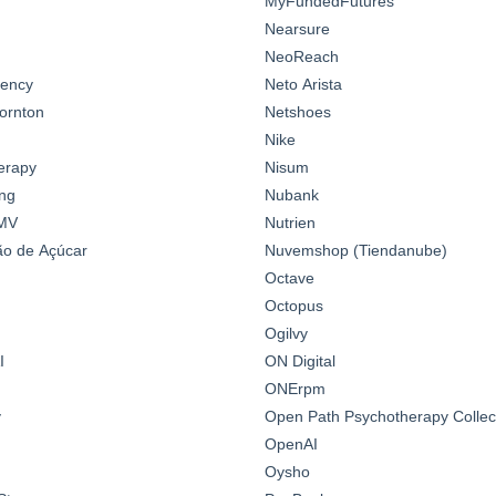
MyFundedFutures
Nearsure
NeoReach
gency
Neto Arista
ornton
Netshoes
Nike
erapy
Nisum
ng
Nubank
MV
Nutrien
o de Açúcar
Nuvemshop (Tiendanube)
Octave
Octopus
Ogilvy
I
ON Digital
ONErpm
y
Open Path Psychotherapy Collec
OpenAI
Oysho