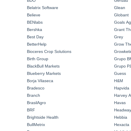
BDO
Gerdau
Belatrix Software
Glean
Believe
Globant
BENlabs
Goals A
Bershka
Grant Th
Best Day
Grey
BetterHelp
Grow Th
Bioceres Crop Solutions
Growketi
Birth Group
Grupo B
BlackBull Markets
Grupo Pã
Blueberry Markets
Guess
Borja Vilaseca
H&M
Bradesco
Hapvida
Branch
Harvey A
BrasilAgro
Havas
BRF
Headwa
Brightside Health
Hebbia
BullMetrix
Hexacta