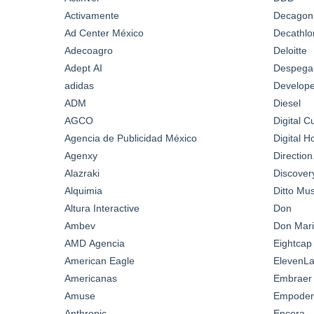
Activamente
Decagon
Ad Center México
Decathlo
Adecoagro
Deloitte
Adept AI
Despega
adidas
Develop
ADM
Diesel
AGCO
Digital C
Agencia de Publicidad México
Digital 
Agenxy
Directio
Alazraki
Discover
Alquimia
Ditto Mus
Altura Interactive
Don
Ambev
Don Mari
AMD Agencia
Eightcap
American Eagle
ElevenL
Americanas
Embraer
Amuse
Empoder
Anthropic
Encora