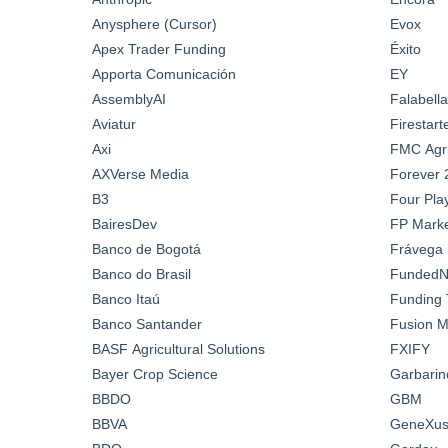
Anysphere (Cursor)
Evox
Apex Trader Funding
Éxito
Apporta Comunicación
EY
AssemblyAI
Falabella
Aviatur
Firestar
Axi
FMC Agric
AXVerse Media
Forever 
B3
Four Pla
BairesDev
FP Marke
Banco de Bogotá
Frávega
Banco do Brasil
FundedN
Banco Itaú
Funding 
Banco Santander
Fusion M
BASF Agricultural Solutions
FXIFY
Bayer Crop Science
Garbarin
BBDO
GBM
BBVA
GeneXus 