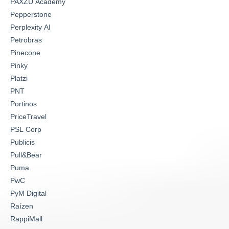
PAXZU Academy
Pepperstone
Perplexity AI
Petrobras
Pinecone
Pinky
Platzi
PNT
Portinos
PriceTravel
PSL Corp
Publicis
Pull&Bear
Puma
PwC
PyM Digital
Raízen
RappiMall