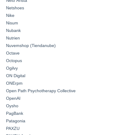
Neto Arista
Netshoes
Nike
Nisum
Nubank
Nutrien
Nuvemshop (Tiendanube)
Octave
Octopus
Ogilvy
ON Digital
ONErpm
Open Path Psychotherapy Collective
OpenAI
Oysho
PagBank
Patagonia
PAXZU