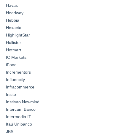
Havas
Headway
Hebbia
Hexacta
HighlightStar
Hollister
Hotmart
IC Markets
iFood
Incrementors
Influencity
Infracommerce
Insite
Instituto Newmind
Intercam Banco
Intermedia IT
Itaú Unibanco
JBS