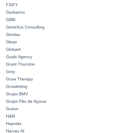
FXIFY
Garbarino
GBM
GeneXus Consulting
Gerdau
Glean
Globant
Goals Agency
Grant Thornton
Grey
Grow Therapy
Growketing
Grupo BMV
Grupo Pão de Açúcar
Guess
H&M
Hapvida
Harvey AI