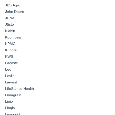
JBS Agro
John Deere
JUNA
Jüsto
Klabin
Koombea
KPMG
Kubota
KWS
Lacoste
Leo
Levi's
Lievant
LifeStance Health
Limagrain
Linio
Linqia
Liverpool