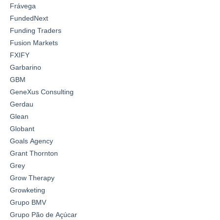
Frávega
FundedNext
Funding Traders
Fusion Markets
FXIFY
Garbarino
GBM
GeneXus Consulting
Gerdau
Glean
Globant
Goals Agency
Grant Thornton
Grey
Grow Therapy
Growketing
Grupo BMV
Grupo Pão de Açúcar