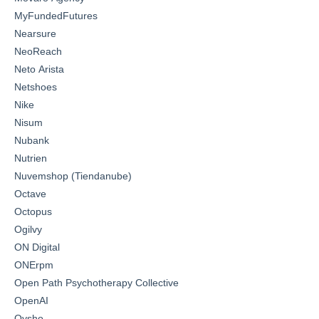
MyFundedFutures
Nearsure
NeoReach
Neto Arista
Netshoes
Nike
Nisum
Nubank
Nutrien
Nuvemshop (Tiendanube)
Octave
Octopus
Ogilvy
ON Digital
ONErpm
Open Path Psychotherapy Collective
OpenAI
Oysho