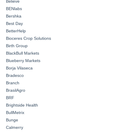
Believe
BENlabs
Bershka
Best Day
BetterHelp
Bioceres Crop Solutions
Birth Group
BlackBull Markets
Blueberry Markets
Borja Vilaseca
Bradesco
Branch
BrasilAgro
BRF
Brightside Health
BullMetrix
Bunge
Calmerry