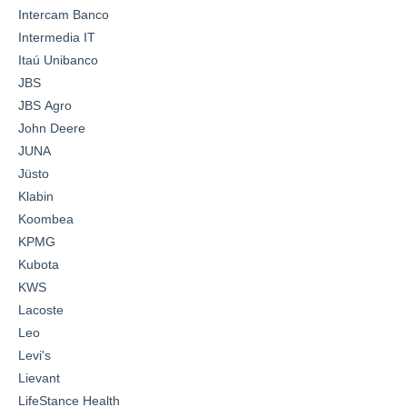
Intercam Banco
Intermedia IT
Itaú Unibanco
JBS
JBS Agro
John Deere
JUNA
Jüsto
Klabin
Koombea
KPMG
Kubota
KWS
Lacoste
Leo
Levi's
Lievant
LifeStance Health