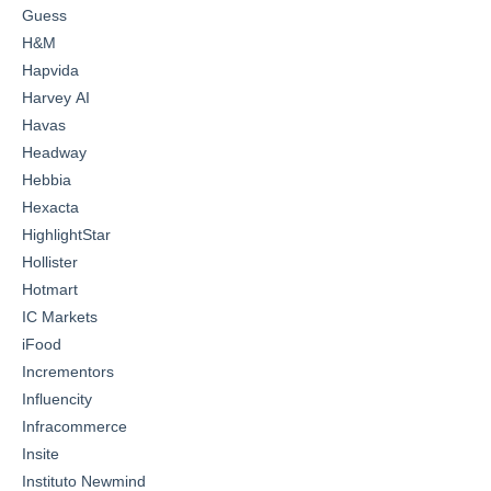
Guess
H&M
Hapvida
Harvey AI
Havas
Headway
Hebbia
Hexacta
HighlightStar
Hollister
Hotmart
IC Markets
iFood
Incrementors
Influencity
Infracommerce
Insite
Instituto Newmind