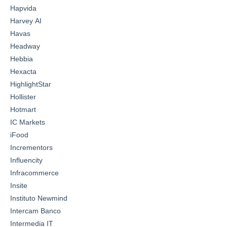
Hapvida
Harvey AI
Havas
Headway
Hebbia
Hexacta
HighlightStar
Hollister
Hotmart
IC Markets
iFood
Incrementors
Influencity
Infracommerce
Insite
Instituto Newmind
Intercam Banco
Intermedia IT