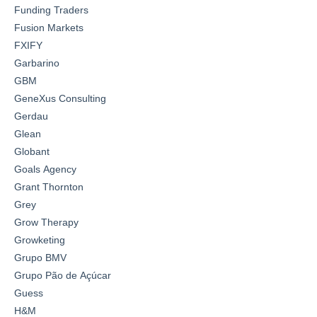
Funding Traders
Fusion Markets
FXIFY
Garbarino
GBM
GeneXus Consulting
Gerdau
Glean
Globant
Goals Agency
Grant Thornton
Grey
Grow Therapy
Growketing
Grupo BMV
Grupo Pão de Açúcar
Guess
H&M