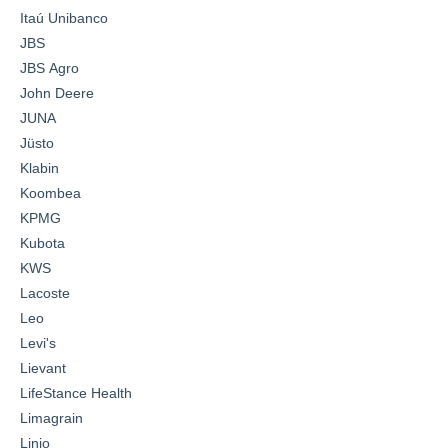
Itaú Unibanco
JBS
JBS Agro
John Deere
JUNA
Jüsto
Klabin
Koombea
KPMG
Kubota
KWS
Lacoste
Leo
Levi's
Lievant
LifeStance Health
Limagrain
Linio