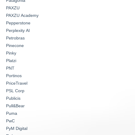
Patagonia
PAXZU
PAXZU Academy
Pepperstone
Perplexity AI
Petrobras
Pinecone
Pinky
Platzi
PNT
Portinos
PriceTravel
PSL Corp
Publicis
Pull&Bear
Puma
PwC
PyM Digital