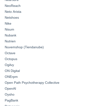
NeoReach
Neto Arista
Netshoes
Nike
Nisum
Nubank
Nutrien
Nuvemshop (Tiendanube)
Octave
Octopus
Ogilvy
ON Digital
ONErpm
Open Path Psychotherapy Collective
OpenAI
Oysho
PagBank