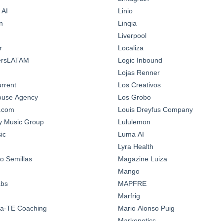
 AI
Linio
n
Linqia
Liverpool
r
Localiza
ersLATAM
Logic Inbound
Lojas Renner
urrent
Los Creativos
House Agency
Los Grobo
n.com
Louis Dreyfus Company
y Music Group
Lululemon
ic
Luma AI
Lyra Health
o Semillas
Magazine Luiza
Mango
abs
MAPFRE
Marfrig
a-TE Coaching
Mario Alonso Puig
Markenetics