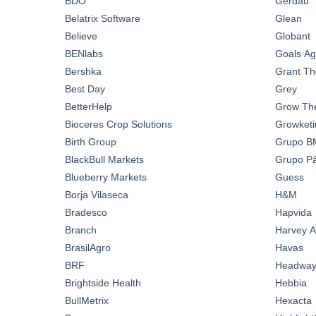
BDO
Gerdau
Belatrix Software
Glean
Believe
Globant
BENlabs
Goals A
Bershka
Grant Th
Best Day
Grey
BetterHelp
Grow Th
Bioceres Crop Solutions
Growketi
Birth Group
Grupo B
BlackBull Markets
Grupo Pã
Blueberry Markets
Guess
Borja Vilaseca
H&M
Bradesco
Hapvida
Branch
Harvey A
BrasilAgro
Havas
BRF
Headwa
Brightside Health
Hebbia
BullMetrix
Hexacta