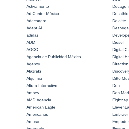
Activamente
Decagon
Ad Center México
Decathlo
Adecoagro
Deloitte
Adept AI
Despega
adidas
Develop
ADM
Diesel
AGCO
Digital C
Agencia de Publicidad México
Digital 
Agenxy
Directio
Alazraki
Discover
Alquimia
Ditto Mus
Altura Interactive
Don
Ambev
Don Mari
AMD Agencia
Eightcap
American Eagle
ElevenL
Americanas
Embraer
Amuse
Empoder
Anthropic
Encora