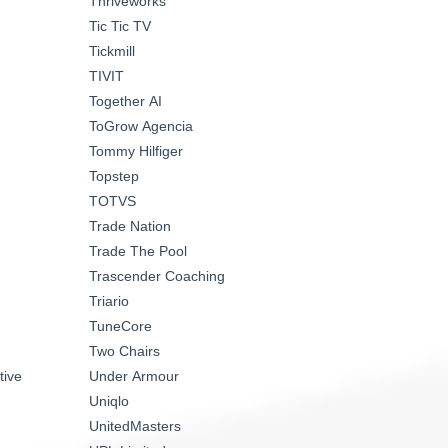
Thriveworks
Tic Tic TV
Tickmill
TIVIT
Together AI
ToGrow Agencia
Tommy Hilfiger
Topstep
TOTVS
Trade Nation
Trade The Pool
Trascender Coaching
Triario
TuneCore
Two Chairs
tive
Under Armour
Uniqlo
UnitedMasters