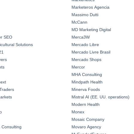
Marketeros Agencia
Massimo Dutti
McCann
MD Marketing Digital
ter SEO
Merca3W
ultural Solutions
Mercado Libre
21
Mercado Livre Brasil
yers
Mercado Shops
ts
Mercor
MHA Consulting
ext
Mindpath Health
Traders
Minerva Foods
arkets
Mistral AI (EE. UU. operations)
Modern Health
o
Monex
Mosaic Company
Consulting
Movaro Agency