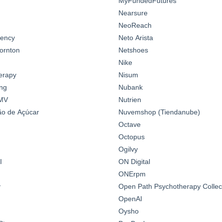
MyFundedFutures
Nearsure
NeoReach
gency
Neto Arista
ornton
Netshoes
Nike
erapy
Nisum
ng
Nubank
MV
Nutrien
o de Açúcar
Nuvemshop (Tiendanube)
Octave
Octopus
Ogilvy
I
ON Digital
ONErpm
y
Open Path Psychotherapy Collec
OpenAI
Oysho