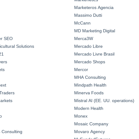
Marketeros Agencia
Massimo Dutti
McCann
MD Marketing Digital
ter SEO
Merca3W
ultural Solutions
Mercado Libre
21
Mercado Livre Brasil
yers
Mercado Shops
ts
Mercor
MHA Consulting
ext
Mindpath Health
Traders
Minerva Foods
arkets
Mistral AI (EE. UU. operations)
Modern Health
o
Monex
Mosaic Company
Consulting
Movaro Agency