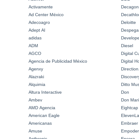
Activamente
Decagon
Ad Center México
Decathlo
Adecoagro
Deloitte
Adept AI
Despega
adidas
Develop
ADM
Diesel
AGCO
Digital C
Agencia de Publicidad México
Digital 
Agenxy
Directio
Alazraki
Discover
Alquimia
Ditto Mus
Altura Interactive
Don
Ambev
Don Mari
AMD Agencia
Eightcap
American Eagle
ElevenL
Americanas
Embraer
Amuse
Empoder
Anthropic
Encora