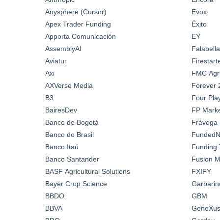
Anysphere (Cursor)
Evox
Apex Trader Funding
Éxito
Apporta Comunicación
EY
AssemblyAI
Falabella
Aviatur
Firestar
Axi
FMC Agric
AXVerse Media
Forever 
B3
Four Pla
BairesDev
FP Marke
Banco de Bogotá
Frávega
Banco do Brasil
FundedN
Banco Itaú
Funding 
Banco Santander
Fusion M
BASF Agricultural Solutions
FXIFY
Bayer Crop Science
Garbarin
BBDO
GBM
BBVA
GeneXus 