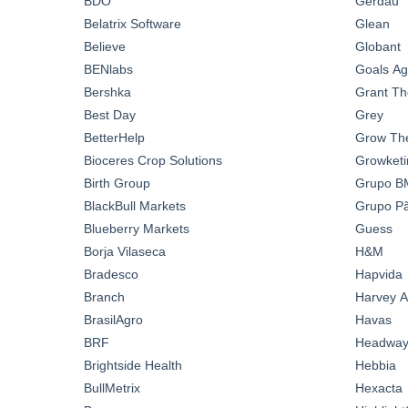
BDO
Gerdau
Belatrix Software
Glean
Believe
Globant
BENlabs
Goals A
Bershka
Grant Th
Best Day
Grey
BetterHelp
Grow Th
Bioceres Crop Solutions
Growketi
Birth Group
Grupo B
BlackBull Markets
Grupo Pã
Blueberry Markets
Guess
Borja Vilaseca
H&M
Bradesco
Hapvida
Branch
Harvey A
BrasilAgro
Havas
BRF
Headwa
Brightside Health
Hebbia
BullMetrix
Hexacta