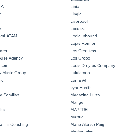
 AI
Linio
n
Linqia
Liverpool
r
Localiza
ersLATAM
Logic Inbound
Lojas Renner
urrent
Los Creativos
House Agency
Los Grobo
n.com
Louis Dreyfus Company
y Music Group
Lululemon
ic
Luma AI
Lyra Health
o Semillas
Magazine Luiza
Mango
abs
MAPFRE
Marfrig
a-TE Coaching
Mario Alonso Puig
Markenetics