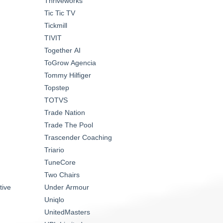
Thriveworks
Tic Tic TV
Tickmill
TIVIT
Together AI
ToGrow Agencia
Tommy Hilfiger
Topstep
TOTVS
Trade Nation
Trade The Pool
Trascender Coaching
Triario
TuneCore
Two Chairs
tive
Under Armour
Uniqlo
UnitedMasters