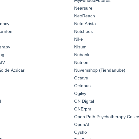
MyFundedFutures
Nearsure
NeoReach
gency
Neto Arista
ornton
Netshoes
Nike
erapy
Nisum
ng
Nubank
MV
Nutrien
o de Açúcar
Nuvemshop (Tiendanube)
Octave
Octopus
Ogilvy
I
ON Digital
ONErpm
y
Open Path Psychotherapy Collec
OpenAI
Oysho