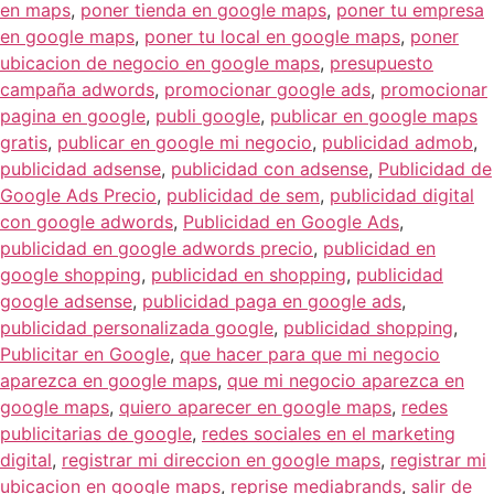
en maps
,
poner tienda en google maps
,
poner tu empresa
en google maps
,
poner tu local en google maps
,
poner
ubicacion de negocio en google maps
,
presupuesto
campaña adwords
,
promocionar google ads
,
promocionar
pagina en google
,
publi google
,
publicar en google maps
gratis
,
publicar en google mi negocio
,
publicidad admob
,
publicidad adsense
,
publicidad con adsense
,
Publicidad de
Google Ads Precio
,
publicidad de sem
,
publicidad digital
con google adwords
,
Publicidad en Google Ads
,
publicidad en google adwords precio
,
publicidad en
google shopping
,
publicidad en shopping
,
publicidad
google adsense
,
publicidad paga en google ads
,
publicidad personalizada google
,
publicidad shopping
,
Publicitar en Google
,
que hacer para que mi negocio
aparezca en google maps
,
que mi negocio aparezca en
google maps
,
quiero aparecer en google maps
,
redes
publicitarias de google
,
redes sociales en el marketing
digital
,
registrar mi direccion en google maps
,
registrar mi
ubicacion en google maps
,
reprise mediabrands
,
salir de