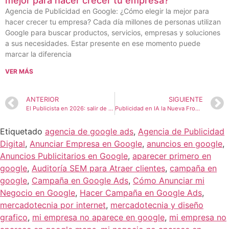
mejor para hacer crecer tu empresa?
Agencia de Publicidad en Google: ¿Cómo elegir la mejor para
hacer crecer tu empresa? Cada día millones de personas utilizan
Google para buscar productos, servicios, empresas y soluciones
a sus necesidades. Estar presente en ese momento puede
marcar la diferencia
VER MÁS
ANTERIOR
SIGUIENTE
El Publicista en 2026: salir de uno mismo y trabajar con la inteligencia artificial
Publicidad en IA la Nueva Frontera del Marketing Digital: Por Qué Gemini será el Rey de la Publicidad en IA sobre Chatgpt
Etiquetado
agencia de google ads
,
Agencia de Publicidad
Digital
,
Anunciar Empresa en Google
,
anuncios en google
,
Anuncios Publicitarios en Google
,
aparecer primero en
google
,
Auditoría SEM para Atraer clientes
,
campaña en
google
,
Campaña en Google Ads
,
Cómo Anunciar mi
Negocio en Google
,
Hacer Campaña en Google Ads
,
mercadotecnia por internet
,
mercadotecnia y diseño
grafico
,
mi empresa no aparece en google
,
mi empresa no