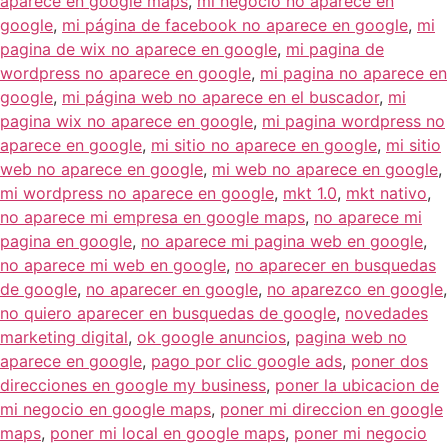
aparece en google maps
,
mi negocio no aparece en
google
,
mi página de facebook no aparece en google
,
mi
pagina de wix no aparece en google
,
mi pagina de
wordpress no aparece en google
,
mi pagina no aparece en
google
,
mi página web no aparece en el buscador
,
mi
pagina wix no aparece en google
,
mi pagina wordpress no
aparece en google
,
mi sitio no aparece en google
,
mi sitio
web no aparece en google
,
mi web no aparece en google
,
mi wordpress no aparece en google
,
mkt 1.0
,
mkt nativo
,
no aparece mi empresa en google maps
,
no aparece mi
pagina en google
,
no aparece mi pagina web en google
,
no aparece mi web en google
,
no aparecer en busquedas
de google
,
no aparecer en google
,
no aparezco en google
,
no quiero aparecer en busquedas de google
,
novedades
marketing digital
,
ok google anuncios
,
pagina web no
aparece en google
,
pago por clic google ads
,
poner dos
direcciones en google my business
,
poner la ubicacion de
mi negocio en google maps
,
poner mi direccion en google
maps
,
poner mi local en google maps
,
poner mi negocio