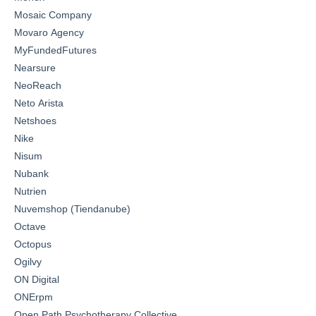
Mosaic Company
Movaro Agency
MyFundedFutures
Nearsure
NeoReach
Neto Arista
Netshoes
Nike
Nisum
Nubank
Nutrien
Nuvemshop (Tiendanube)
Octave
Octopus
Ogilvy
ON Digital
ONErpm
Open Path Psychotherapy Collective