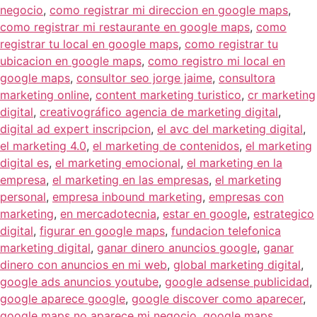
negocio
,
como registrar mi direccion en google maps
,
como registrar mi restaurante en google maps
,
como
registrar tu local en google maps
,
como registrar tu
ubicacion en google maps
,
como registro mi local en
google maps
,
consultor seo jorge jaime
,
consultora
marketing online
,
content marketing turistico
,
cr marketing
digital
,
creativográfico agencia de marketing digital
,
digital ad expert inscripcion
,
el avc del marketing digital
,
el marketing 4.0
,
el marketing de contenidos
,
el marketing
digital es
,
el marketing emocional
,
el marketing en la
empresa
,
el marketing en las empresas
,
el marketing
personal
,
empresa inbound marketing
,
empresas con
marketing
,
en mercadotecnia
,
estar en google
,
estrategico
digital
,
figurar en google maps
,
fundacion telefonica
marketing digital
,
ganar dinero anuncios google
,
ganar
dinero con anuncios en mi web
,
global marketing digital
,
google ads anuncios youtube
,
google adsense publicidad
,
google aparece google
,
google discover como aparecer
,
google maps no aparece mi negocio
,
google maps