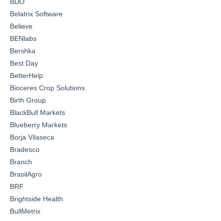
BDO
Belatrix Software
Believe
BENlabs
Bershka
Best Day
BetterHelp
Bioceres Crop Solutions
Birth Group
BlackBull Markets
Blueberry Markets
Borja Vilaseca
Bradesco
Branch
BrasilAgro
BRF
Brightside Health
BullMetrix