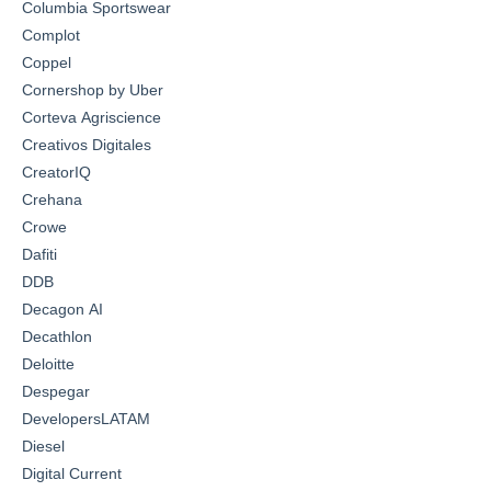
Columbia Sportswear
Complot
Coppel
Cornershop by Uber
Corteva Agriscience
Creativos Digitales
CreatorIQ
Crehana
Crowe
Dafiti
DDB
Decagon AI
Decathlon
Deloitte
Despegar
DevelopersLATAM
Diesel
Digital Current