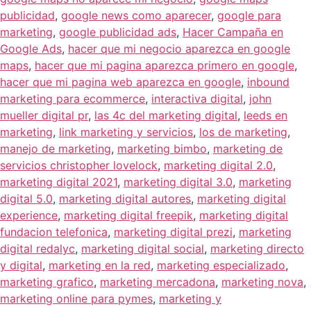
publicidad
,
google news como aparecer
,
google para
marketing
,
google publicidad ads
,
Hacer Campaña en
Google Ads
,
hacer que mi negocio aparezca en google
maps
,
hacer que mi pagina aparezca primero en google
,
hacer que mi pagina web aparezca en google
,
inbound
marketing para ecommerce
,
interactiva digital
,
john
mueller digital pr
,
las 4c del marketing digital
,
leeds en
marketing
,
link marketing y servicios
,
los de marketing
,
manejo de marketing
,
marketing bimbo
,
marketing de
servicios christopher lovelock
,
marketing digital 2.0
,
marketing digital 2021
,
marketing digital 3.0
,
marketing
digital 5.0
,
marketing digital autores
,
marketing digital
experience
,
marketing digital freepik
,
marketing digital
fundacion telefonica
,
marketing digital prezi
,
marketing
digital redalyc
,
marketing digital social
,
marketing directo
y digital
,
marketing en la red
,
marketing especializado
,
marketing grafico
,
marketing mercadona
,
marketing nova
,
marketing online para pymes
,
marketing y