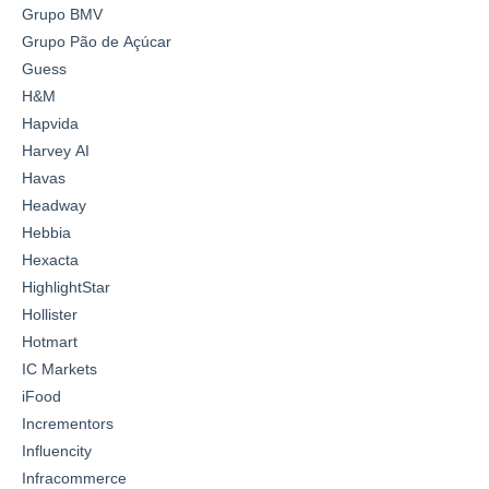
Grupo BMV
Grupo Pão de Açúcar
Guess
H&M
Hapvida
Harvey AI
Havas
Headway
Hebbia
Hexacta
HighlightStar
Hollister
Hotmart
IC Markets
iFood
Incrementors
Influencity
Infracommerce