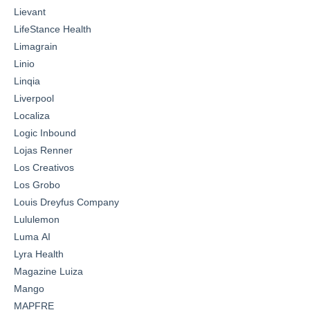
Lievant
LifeStance Health
Limagrain
Linio
Linqia
Liverpool
Localiza
Logic Inbound
Lojas Renner
Los Creativos
Los Grobo
Louis Dreyfus Company
Lululemon
Luma AI
Lyra Health
Magazine Luiza
Mango
MAPFRE