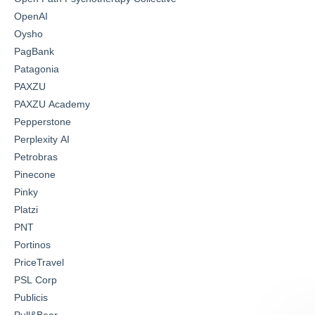
OpenAI
Oysho
PagBank
Patagonia
PAXZU
PAXZU Academy
Pepperstone
Perplexity AI
Petrobras
Pinecone
Pinky
Platzi
PNT
Portinos
PriceTravel
PSL Corp
Publicis
Pull&Bear