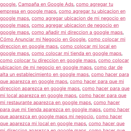
google
,
Campaña en Google Ads
,
como agregar tu
empresa en google maps
,
como agregar tu ubicacion en
google maps
,
como agregar ubicacion de mi negocio en
google maps
,
como agregar ubicacion de negocio en
google maps
,
como añadir mi direccion a google maps
,
Cómo Anunciar mi Negocio en Google
,
como colocar mi
direccion en google maps
,
como colocar mi local en
google maps
,
como colocar mi tienda en google maps
,
como colocar tu direccion en google maps
,
como colocar
ubicacion de mi negocio en google maps
,
como dar de
alta un establecimiento en google maps
,
como hacer para
que aparezca en google maps
,
como hacer para que mi
direccion aparezca en google maps
,
como hacer para que
mi local aparezca en google maps
,
como hacer para que
mi restaurante aparezca en google maps
,
como hacer
para que mi tienda aparezca en google maps
,
como hacer
que aparezca en google maps mi negocio
,
como hacer
que aparezca mi local en google maps
,
como hacer que
mi direccion aparezca en google maps
,
como hacer que