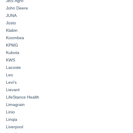
JBS Agro
John Deere
JUNA
Jüsto
Klabin
Koombea
KPMG
Kubota
KWS
Lacoste
Leo
Levi's
Lievant
LifeStance Health
Limagrain
Linio
Linqia
Liverpool