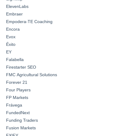
ElevenLabs
Embraer
Empodera-TE Coaching
Encora
Evox
Éxito
EY
Falabella
Firestarter SEO
FMC Agricultural Solutions
Forever 21
Four Players
FP Markets
Frávega
FundedNext
Funding Traders
Fusion Markets
FXIFY