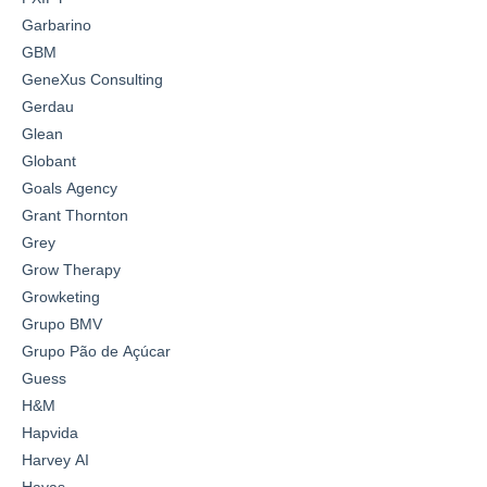
Garbarino
GBM
GeneXus Consulting
Gerdau
Glean
Globant
Goals Agency
Grant Thornton
Grey
Grow Therapy
Growketing
Grupo BMV
Grupo Pão de Açúcar
Guess
H&M
Hapvida
Harvey AI