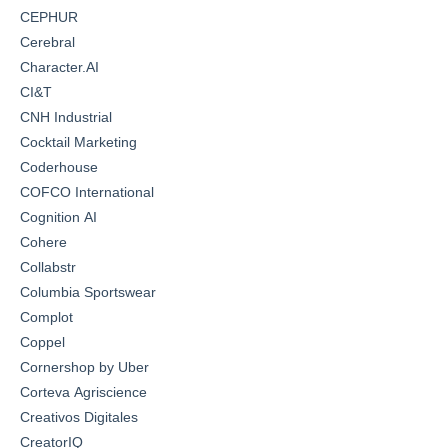
CEPHUR
Cerebral
Character.AI
CI&T
CNH Industrial
Cocktail Marketing
Coderhouse
COFCO International
Cognition AI
Cohere
Collabstr
Columbia Sportswear
Complot
Coppel
Cornershop by Uber
Corteva Agriscience
Creativos Digitales
CreatorIQ