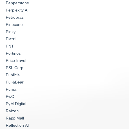
Pepperstone
Perplexity AI
Petrobras
Pinecone
Pinky
Platzi
PNT
Portinos
PriceTravel
PSL Corp
Publicis
Pull&Bear
Puma
PwC
PyM Digital
Raízen
RappiMall
Reflection AI