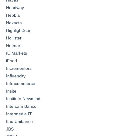
Havas
Headway
Hebbia
Hexacta
HighlightStar
Hollister
Hotmart
IC Markets
iFood
Incrementors
Influencity
Infracommerce
Insite
Instituto Newmind
Intercam Banco
Intermedia IT
Itaú Unibanco
JBS