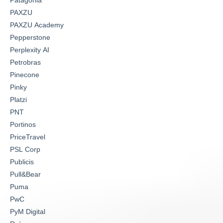
PAXZU
PAXZU Academy
Pepperstone
Perplexity AI
Petrobras
Pinecone
Pinky
Platzi
PNT
Portinos
PriceTravel
PSL Corp
Publicis
Pull&Bear
Puma
PwC
PyM Digital