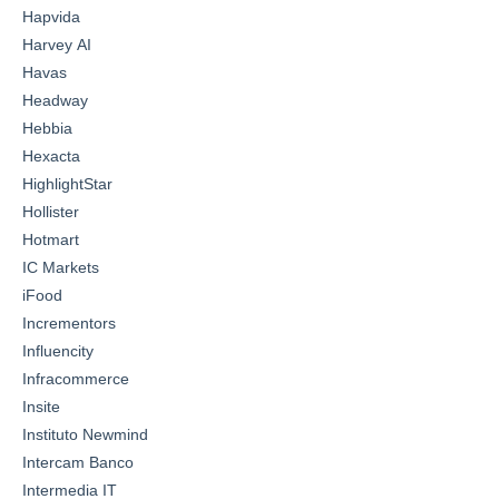
Hapvida
Harvey AI
Havas
Headway
Hebbia
Hexacta
HighlightStar
Hollister
Hotmart
IC Markets
iFood
Incrementors
Influencity
Infracommerce
Insite
Instituto Newmind
Intercam Banco
Intermedia IT