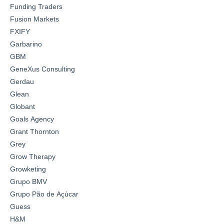
Funding Traders
Fusion Markets
FXIFY
Garbarino
GBM
GeneXus Consulting
Gerdau
Glean
Globant
Goals Agency
Grant Thornton
Grey
Grow Therapy
Growketing
Grupo BMV
Grupo Pão de Açúcar
Guess
H&M