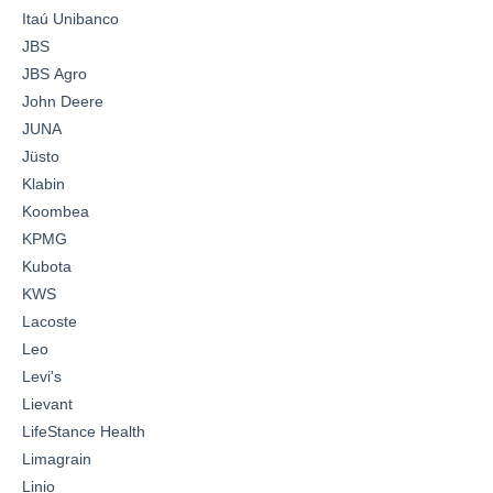
Itaú Unibanco
JBS
JBS Agro
John Deere
JUNA
Jüsto
Klabin
Koombea
KPMG
Kubota
KWS
Lacoste
Leo
Levi's
Lievant
LifeStance Health
Limagrain
Linio