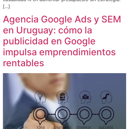
[…]
Agencia Google Ads y SEM
en Uruguay: cómo la
publicidad en Google
impulsa emprendimientos
rentables