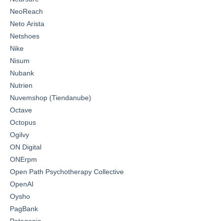
NeoReach
Neto Arista
Netshoes
Nike
Nisum
Nubank
Nutrien
Nuvemshop (Tiendanube)
Octave
Octopus
Ogilvy
ON Digital
ONErpm
Open Path Psychotherapy Collective
OpenAI
Oysho
PagBank
Patagonia