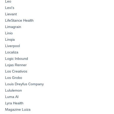
Leo
Levi's
Lievant
LifeStance Health
Limagrain
Linio
Linqia
Liverpool
Localiza
Logic Inbound
Lojas Renner
Los Creativos
Los Grobo
Louis Dreyfus Company
Lululemon
Luma AI
Lyra Health
Magazine Luiza