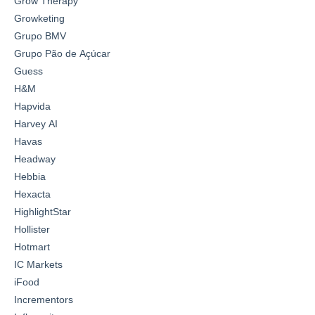
Grow Therapy
Growketing
Grupo BMV
Grupo Pão de Açúcar
Guess
H&M
Hapvida
Harvey AI
Havas
Headway
Hebbia
Hexacta
HighlightStar
Hollister
Hotmart
IC Markets
iFood
Incrementors