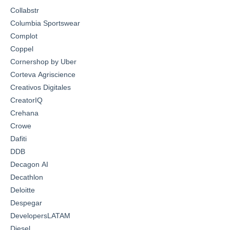
Collabstr
Columbia Sportswear
Complot
Coppel
Cornershop by Uber
Corteva Agriscience
Creativos Digitales
CreatorIQ
Crehana
Crowe
Dafiti
DDB
Decagon AI
Decathlon
Deloitte
Despegar
DevelopersLATAM
Diesel