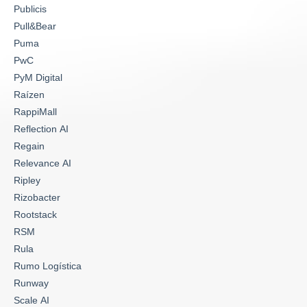
Publicis
Pull&Bear
Puma
PwC
PyM Digital
Raízen
RappiMall
Reflection AI
Regain
Relevance AI
Ripley
Rizobacter
Rootstack
RSM
Rula
Rumo Logística
Runway
Scale AI