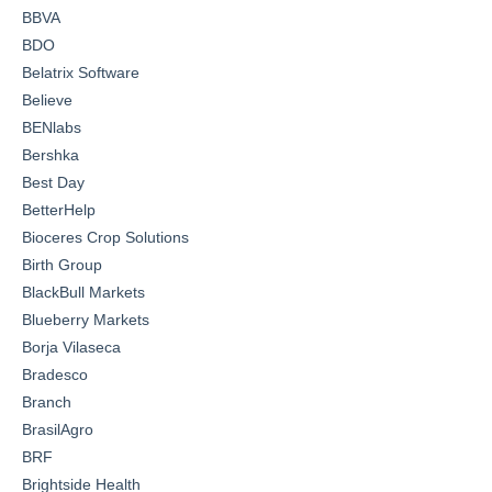
BBVA
BDO
Belatrix Software
Believe
BENlabs
Bershka
Best Day
BetterHelp
Bioceres Crop Solutions
Birth Group
BlackBull Markets
Blueberry Markets
Borja Vilaseca
Bradesco
Branch
BrasilAgro
BRF
Brightside Health