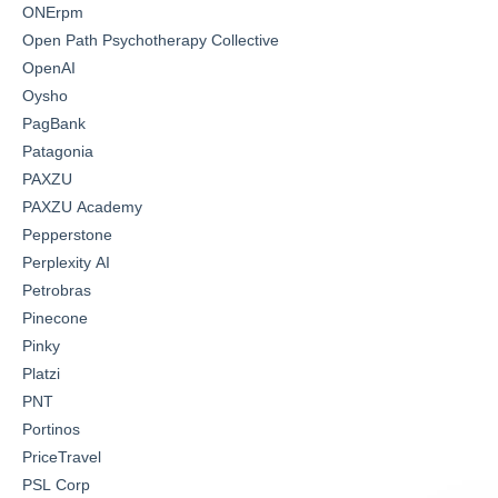
ONErpm
Open Path Psychotherapy Collective
OpenAI
Oysho
PagBank
Patagonia
PAXZU
PAXZU Academy
Pepperstone
Perplexity AI
Petrobras
Pinecone
Pinky
Platzi
PNT
Portinos
PriceTravel
PSL Corp