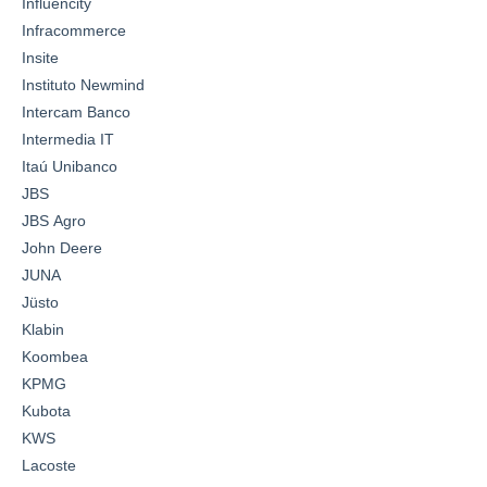
Influencity
Infracommerce
Insite
Instituto Newmind
Intercam Banco
Intermedia IT
Itaú Unibanco
JBS
JBS Agro
John Deere
JUNA
Jüsto
Klabin
Koombea
KPMG
Kubota
KWS
Lacoste