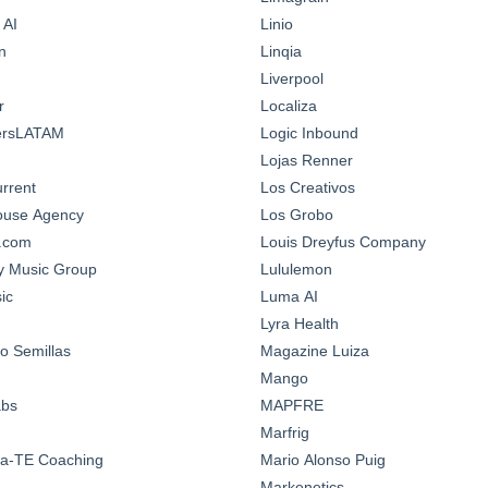
 AI
Linio
n
Linqia
Liverpool
r
Localiza
ersLATAM
Logic Inbound
Lojas Renner
urrent
Los Creativos
House Agency
Los Grobo
n.com
Louis Dreyfus Company
y Music Group
Lululemon
ic
Luma AI
Lyra Health
o Semillas
Magazine Luiza
Mango
abs
MAPFRE
Marfrig
a-TE Coaching
Mario Alonso Puig
Markenetics