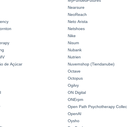
MyFundedFutures
Nearsure
NeoReach
gency
Neto Arista
ornton
Netshoes
Nike
erapy
Nisum
ng
Nubank
MV
Nutrien
o de Açúcar
Nuvemshop (Tiendanube)
Octave
Octopus
Ogilvy
I
ON Digital
ONErpm
y
Open Path Psychotherapy Collec
OpenAI
Oysho