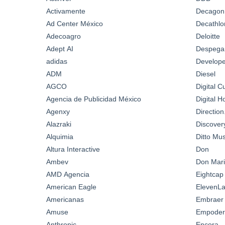
Activamente
Decagon
Ad Center México
Decathlo
Adecoagro
Deloitte
Adept AI
Despega
adidas
Develop
ADM
Diesel
AGCO
Digital C
Agencia de Publicidad México
Digital 
Agenxy
Directio
Alazraki
Discover
Alquimia
Ditto Mus
Altura Interactive
Don
Ambev
Don Mari
AMD Agencia
Eightcap
American Eagle
ElevenL
Americanas
Embraer
Amuse
Empoder
Anthropic
Encora