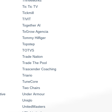
Thriveworks
Tic Tic TV
Tickmill
TIVIT
Together AI
ToGrow Agencia
Tommy Hilfiger
Topstep
TOTVS
Trade Nation
Trade The Pool
Trascender Coaching
Triario
TuneCore
Two Chairs
tive
Under Armour
Uniqlo
UnitedMasters