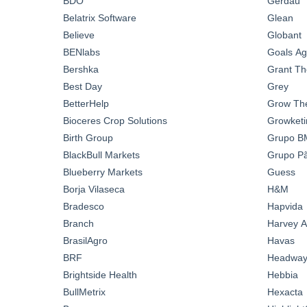
BDO
Gerdau
Belatrix Software
Glean
Believe
Globant
BENlabs
Goals A
Bershka
Grant Th
Best Day
Grey
BetterHelp
Grow Th
Bioceres Crop Solutions
Growketi
Birth Group
Grupo B
BlackBull Markets
Grupo Pã
Blueberry Markets
Guess
Borja Vilaseca
H&M
Bradesco
Hapvida
Branch
Harvey A
BrasilAgro
Havas
BRF
Headwa
Brightside Health
Hebbia
BullMetrix
Hexacta