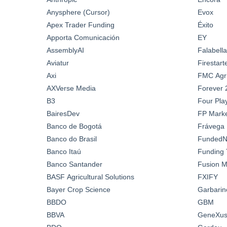
Anysphere (Cursor)
Evox
Apex Trader Funding
Éxito
Apporta Comunicación
EY
AssemblyAI
Falabella
Aviatur
Firestar
Axi
FMC Agric
AXVerse Media
Forever 
B3
Four Pla
BairesDev
FP Marke
Banco de Bogotá
Frávega
Banco do Brasil
FundedN
Banco Itaú
Funding 
Banco Santander
Fusion M
BASF Agricultural Solutions
FXIFY
Bayer Crop Science
Garbarin
BBDO
GBM
BBVA
GeneXus 