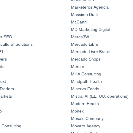
Marketeros Agencia
Massimo Dutti
McCann
MD Marketing Digital
ter SEO
Merca3W
ultural Solutions
Mercado Libre
21
Mercado Livre Brasil
yers
Mercado Shops
ts
Mercor
MHA Consulting
ext
Mindpath Health
Traders
Minerva Foods
arkets
Mistral AI (EE. UU. operations)
Modern Health
o
Monex
Mosaic Company
Consulting
Movaro Agency