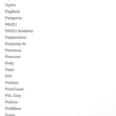
Oysho
PagBank
Patagonia
PAXZU
PAXZU Academy
Pepperstone
Perplexity AI
Petrobras
Pinecone
Pinky
Platzi
PNT
Portinos
PriceTravel
PSL Corp
Publicis
Pull&Bear
Puma