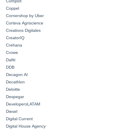
Complot
Coppel
Cornershop by Uber
Corteva Agriscience
Creativos Digitales
CreatorIQ
Crehana
Crowe
Dafiti
DDB
Decagon AI
Decathlon
Deloitte
Despegar
DevelopersLATAM
Diesel
Digital Current
Digital House Agency