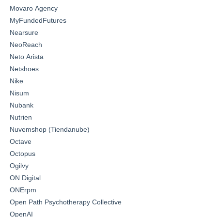
Movaro Agency
MyFundedFutures
Nearsure
NeoReach
Neto Arista
Netshoes
Nike
Nisum
Nubank
Nutrien
Nuvemshop (Tiendanube)
Octave
Octopus
Ogilvy
ON Digital
ONErpm
Open Path Psychotherapy Collective
OpenAI