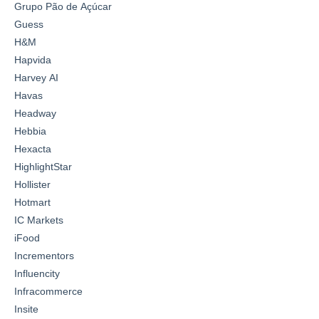
Grupo Pão de Açúcar
Guess
H&M
Hapvida
Harvey AI
Havas
Headway
Hebbia
Hexacta
HighlightStar
Hollister
Hotmart
IC Markets
iFood
Incrementors
Influencity
Infracommerce
Insite