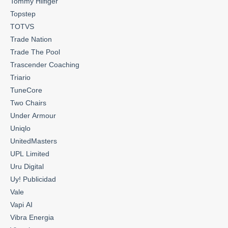
Tommy Hilfiger
Topstep
TOTVS
Trade Nation
Trade The Pool
Trascender Coaching
Triario
TuneCore
Two Chairs
Under Armour
Uniqlo
UnitedMasters
UPL Limited
Uru Digital
Uy! Publicidad
Vale
Vapi AI
Vibra Energia