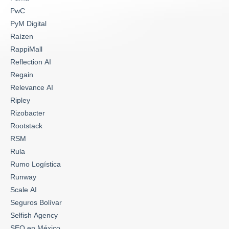
PwC
PyM Digital
Raízen
RappiMall
Reflection AI
Regain
Relevance AI
Ripley
Rizobacter
Rootstack
RSM
Rula
Rumo Logística
Runway
Scale AI
Seguros Bolívar
Selfish Agency
SEO en México