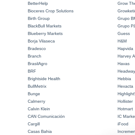
BetterHelp
Grow Th
Bioceres Crop Solutions
Growketi
Birth Group
Grupo B
BlackBull Markets
Grupo Pã
Blueberry Markets
Guess
Borja Vilaseca
H&M
Bradesco
Hapvida
Branch
Harvey A
BrasilAgro
Havas
BRF
Headwa
Brightside Health
Hebbia
BullMetrix
Hexacta
Bunge
Highlight
Calmerry
Hollister
Calvin Klein
Hotmart
CAN Comunicación
IC Marke
Cargill
iFood
Casas Bahia
Incremen