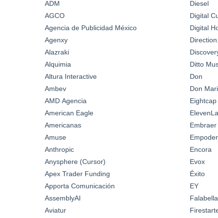
ADM
Diesel
AGCO
Digital C
Agencia de Publicidad México
Digital 
Agenxy
Directio
Alazraki
Discover
Alquimia
Ditto Mus
Altura Interactive
Don
Ambev
Don Mari
AMD Agencia
Eightcap
American Eagle
ElevenL
Americanas
Embraer
Amuse
Empoder
Anthropic
Encora
Anysphere (Cursor)
Evox
Apex Trader Funding
Éxito
Apporta Comunicación
EY
AssemblyAI
Falabella
Aviatur
Firestar