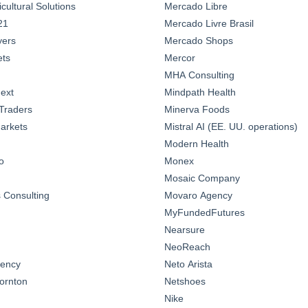
ultural Solutions
Mercado Libre
21
Mercado Livre Brasil
yers
Mercado Shops
ts
Mercor
MHA Consulting
ext
Mindpath Health
Traders
Minerva Foods
arkets
Mistral AI (EE. UU. operations)
Modern Health
o
Monex
Mosaic Company
Consulting
Movaro Agency
MyFundedFutures
Nearsure
NeoReach
gency
Neto Arista
ornton
Netshoes
Nike