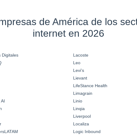
empresas de América de los se
internet en 2026
 Digitales
Lacoste
Q
Leo
Levi's
Lievant
LifeStance Health
Limagrain
 AI
Linio
n
Linqia
Liverpool
r
Localiza
ersLATAM
Logic Inbound