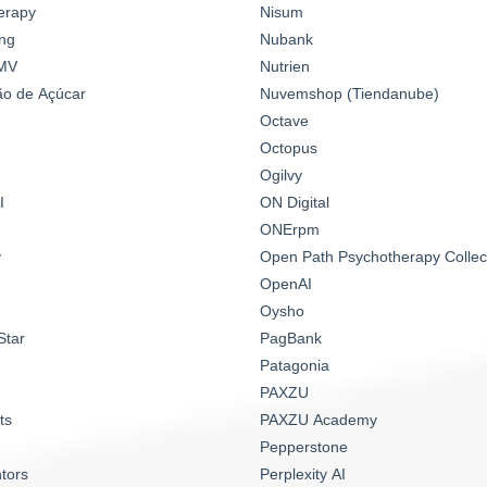
erapy
Nisum
ng
Nubank
MV
Nutrien
o de Açúcar
Nuvemshop (Tiendanube)
Octave
Octopus
Ogilvy
I
ON Digital
ONErpm
y
Open Path Psychotherapy Collec
OpenAI
Oysho
Star
PagBank
Patagonia
PAXZU
ts
PAXZU Academy
Pepperstone
tors
Perplexity AI