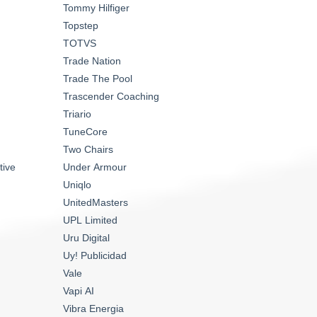
Tommy Hilfiger
Topstep
TOTVS
Trade Nation
Trade The Pool
Trascender Coaching
Triario
TuneCore
Two Chairs
tive
Under Armour
Uniqlo
UnitedMasters
UPL Limited
Uru Digital
Uy! Publicidad
Vale
Vapi AI
Vibra Energia