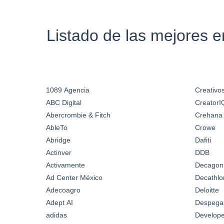
Listado de las mejores 
1089 Agencia
Creativos
ABC Digital
CreatorI
Abercrombie & Fitch
Crehana
AbleTo
Crowe
Abridge
Dafiti
Actinver
DDB
Activamente
Decagon
Ad Center México
Decathlo
Adecoagro
Deloitte
Adept AI
Despega
adidas
Develop