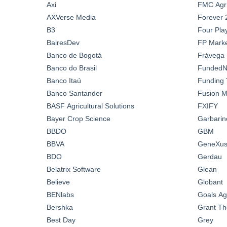
Axi
FMC Agric
AXVerse Media
Forever 
B3
Four Pla
BairesDev
FP Marke
Banco de Bogotá
Frávega
Banco do Brasil
FundedN
Banco Itaú
Funding 
Banco Santander
Fusion M
BASF Agricultural Solutions
FXIFY
Bayer Crop Science
Garbarin
BBDO
GBM
BBVA
GeneXus 
BDO
Gerdau
Belatrix Software
Glean
Believe
Globant
BENlabs
Goals A
Bershka
Grant Th
Best Day
Grey