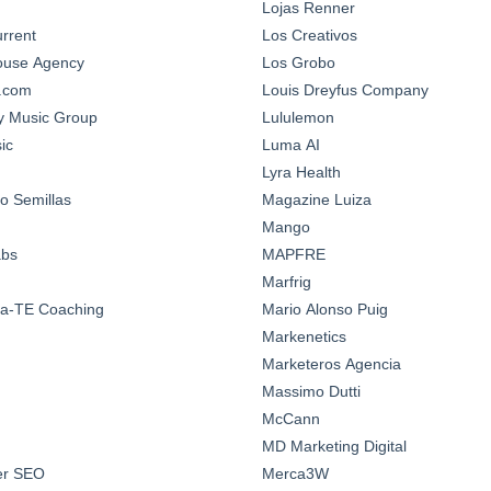
Lojas Renner
urrent
Los Creativos
House Agency
Los Grobo
n.com
Louis Dreyfus Company
y Music Group
Lululemon
ic
Luma AI
Lyra Health
o Semillas
Magazine Luiza
Mango
abs
MAPFRE
Marfrig
a-TE Coaching
Mario Alonso Puig
Markenetics
Marketeros Agencia
Massimo Dutti
McCann
MD Marketing Digital
ter SEO
Merca3W