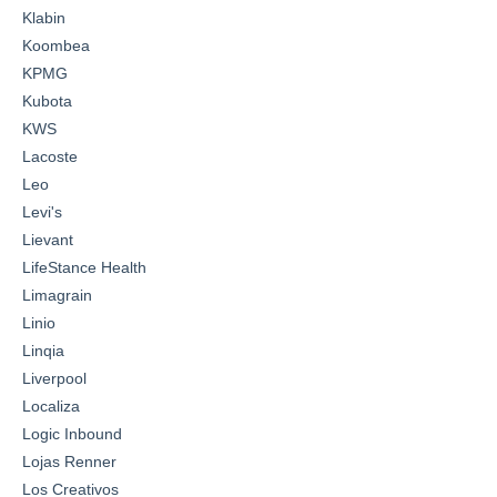
Klabin
Koombea
KPMG
Kubota
KWS
Lacoste
Leo
Levi's
Lievant
LifeStance Health
Limagrain
Linio
Linqia
Liverpool
Localiza
Logic Inbound
Lojas Renner
Los Creativos