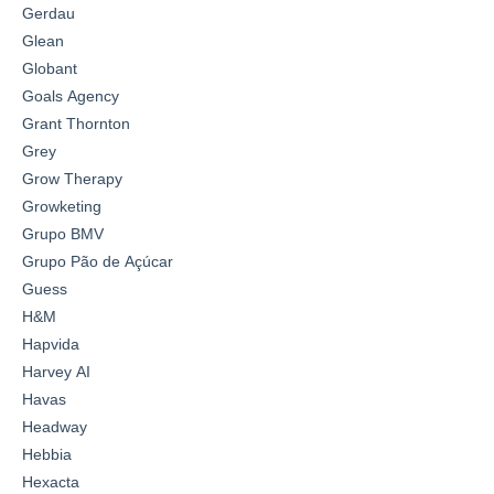
Gerdau
Glean
Globant
Goals Agency
Grant Thornton
Grey
Grow Therapy
Growketing
Grupo BMV
Grupo Pão de Açúcar
Guess
H&M
Hapvida
Harvey AI
Havas
Headway
Hebbia
Hexacta