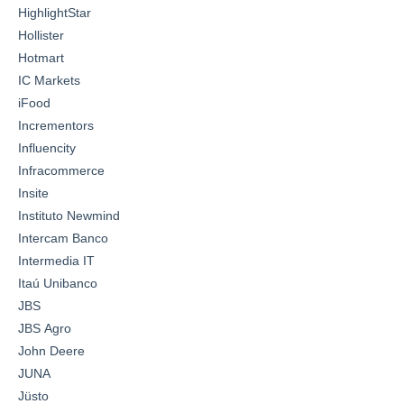
HighlightStar
Hollister
Hotmart
IC Markets
iFood
Incrementors
Influencity
Infracommerce
Insite
Instituto Newmind
Intercam Banco
Intermedia IT
Itaú Unibanco
JBS
JBS Agro
John Deere
JUNA
Jüsto