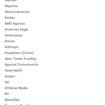
Alazraki
Alquimia
Altura Interactive
Ambev
AMD Agencia
American Eagle
Americanas
Amuse
Anthropic
Anysphere (Cursor)
Apex Trader Funding
Apporta Comunicación
AssemblyAI
Aviatur
Axi
AXVerse Media
B3
BairesDev