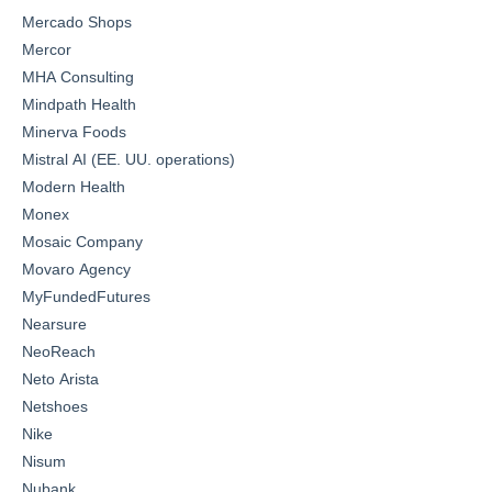
Mercado Shops
Mercor
MHA Consulting
Mindpath Health
Minerva Foods
Mistral AI (EE. UU. operations)
Modern Health
Monex
Mosaic Company
Movaro Agency
MyFundedFutures
Nearsure
NeoReach
Neto Arista
Netshoes
Nike
Nisum
Nubank