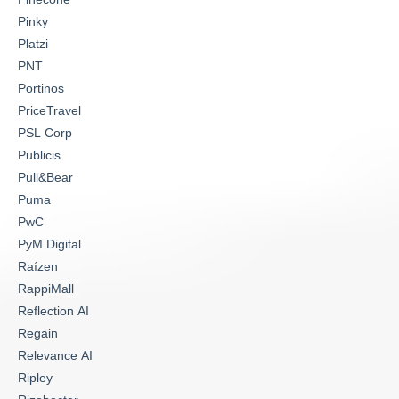
Pinky
Platzi
PNT
Portinos
PriceTravel
PSL Corp
Publicis
Pull&Bear
Puma
PwC
PyM Digital
Raízen
RappiMall
Reflection AI
Regain
Relevance AI
Ripley