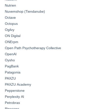
Nutrien
Nuvemshop (Tiendanube)
Octave
Octopus
Ogilvy
ON Digital
ONErpm
Open Path Psychotherapy Collective
OpenAI
Oysho
PagBank
Patagonia
PAXZU
PAXZU Academy
Pepperstone
Perplexity AI
Petrobras
Pinecone