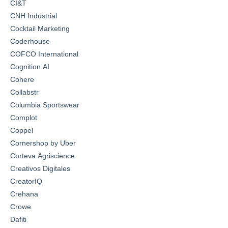
CI&T
CNH Industrial
Cocktail Marketing
Coderhouse
COFCO International
Cognition AI
Cohere
Collabstr
Columbia Sportswear
Complot
Coppel
Cornershop by Uber
Corteva Agriscience
Creativos Digitales
CreatorIQ
Crehana
Crowe
Dafiti