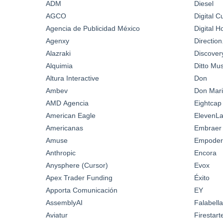
ADM
Diesel
AGCO
Digital C
Agencia de Publicidad México
Digital 
Agenxy
Directio
Alazraki
Discover
Alquimia
Ditto Mus
Altura Interactive
Don
Ambev
Don Mari
AMD Agencia
Eightcap
American Eagle
ElevenL
Americanas
Embraer
Amuse
Empoder
Anthropic
Encora
Anysphere (Cursor)
Evox
Apex Trader Funding
Éxito
Apporta Comunicación
EY
AssemblyAI
Falabella
Aviatur
Firestar