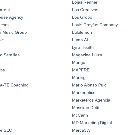
Lojas Renner
urrent
Los Creativos
House Agency
Los Grobo
n.com
Louis Dreyfus Company
y Music Group
Lululemon
ic
Luma AI
Lyra Health
o Semillas
Magazine Luiza
Mango
abs
MAPFRE
Marfrig
a-TE Coaching
Mario Alonso Puig
Markenetics
Marketeros Agencia
Massimo Dutti
McCann
MD Marketing Digital
ter SEO
Merca3W