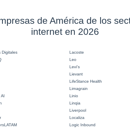
empresas de América de los se
internet en 2026
 Digitales
Lacoste
Q
Leo
Levi's
Lievant
LifeStance Health
Limagrain
 AI
Linio
n
Linqia
Liverpool
r
Localiza
ersLATAM
Logic Inbound