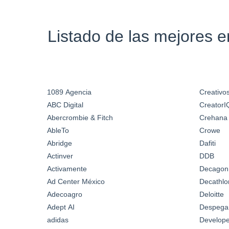
Listado de las mejores 
1089 Agencia
Creativos
ABC Digital
CreatorI
Abercrombie & Fitch
Crehana
AbleTo
Crowe
Abridge
Dafiti
Actinver
DDB
Activamente
Decagon
Ad Center México
Decathlo
Adecoagro
Deloitte
Adept AI
Despega
adidas
Develop