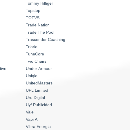
Tommy Hilfiger
Topstep
TOTVS
Trade Nation
Trade The Pool
Trascender Coaching
Triario
TuneCore
Two Chairs
tive
Under Armour
Uniqlo
UnitedMasters
UPL Limited
Uru Digital
Uy! Publicidad
Vale
Vapi AI
Vibra Energia