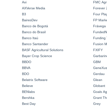
Axi
FMC Agric
AXVerse Media
Forever 
B3
Four Pla
BairesDev
FP Marke
Banco de Bogotá
Frávega
Banco do Brasil
FundedN
Banco Itaú
Funding 
Banco Santander
Fusion M
BASF Agricultural Solutions
FXIFY
Bayer Crop Science
Garbarin
BBDO
GBM
BBVA
GeneXus 
BDO
Gerdau
Belatrix Software
Glean
Believe
Globant
BENlabs
Goals A
Bershka
Grant Th
Best Day
Grey