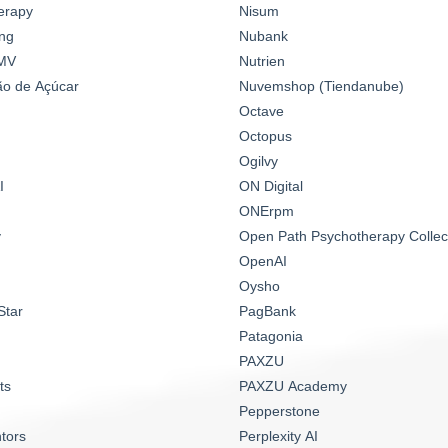
erapy
Nisum
ng
Nubank
MV
Nutrien
o de Açúcar
Nuvemshop (Tiendanube)
Octave
Octopus
Ogilvy
I
ON Digital
ONErpm
y
Open Path Psychotherapy Collec
OpenAI
Oysho
Star
PagBank
Patagonia
PAXZU
ts
PAXZU Academy
Pepperstone
tors
Perplexity AI