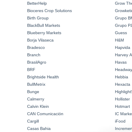
BetterHelp
Grow Th
Bioceres Crop Solutions
Growketi
Birth Group
Grupo B
BlackBull Markets
Grupo Pã
Blueberry Markets
Guess
Borja Vilaseca
H&M
Bradesco
Hapvida
Branch
Harvey A
BrasilAgro
Havas
BRF
Headwa
Brightside Health
Hebbia
BullMetrix
Hexacta
Bunge
Highlight
Calmerry
Hollister
Calvin Klein
Hotmart
CAN Comunicación
IC Marke
Cargill
iFood
Casas Bahia
Incremen