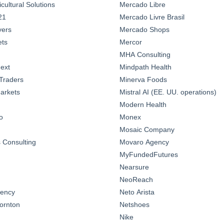
ultural Solutions
Mercado Libre
21
Mercado Livre Brasil
yers
Mercado Shops
ts
Mercor
MHA Consulting
ext
Mindpath Health
Traders
Minerva Foods
arkets
Mistral AI (EE. UU. operations)
Modern Health
o
Monex
Mosaic Company
Consulting
Movaro Agency
MyFundedFutures
Nearsure
NeoReach
gency
Neto Arista
ornton
Netshoes
Nike