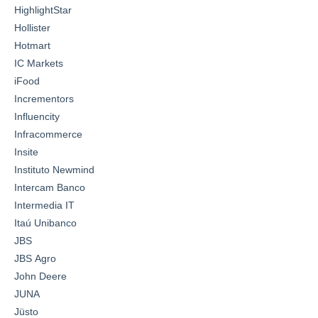
HighlightStar
Hollister
Hotmart
IC Markets
iFood
Incrementors
Influencity
Infracommerce
Insite
Instituto Newmind
Intercam Banco
Intermedia IT
Itaú Unibanco
JBS
JBS Agro
John Deere
JUNA
Jüsto