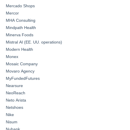
Mercado Shops
Mercor
MHA Consulting
Mindpath Health
Minerva Foods
Mistral AI (EE. UU. operations)
Modern Health
Monex
Mosaic Company
Movaro Agency
MyFundedFutures
Nearsure
NeoReach
Neto Arista
Netshoes
Nike
Nisum
Nubank