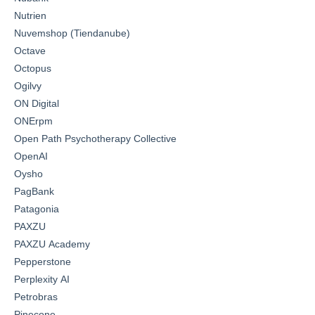
Nutrien
Nuvemshop (Tiendanube)
Octave
Octopus
Ogilvy
ON Digital
ONErpm
Open Path Psychotherapy Collective
OpenAI
Oysho
PagBank
Patagonia
PAXZU
PAXZU Academy
Pepperstone
Perplexity AI
Petrobras
Pinecone