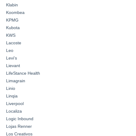
Klabin
Koombea
KPMG
Kubota
KWS
Lacoste
Leo
Levi's
Lievant
LifeStance Health
Limagrain
Linio
Linqia
Liverpool
Localiza
Logic Inbound
Lojas Renner
Los Creativos