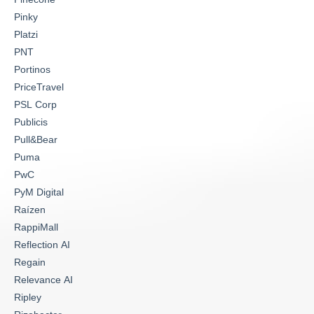
Pinky
Platzi
PNT
Portinos
PriceTravel
PSL Corp
Publicis
Pull&Bear
Puma
PwC
PyM Digital
Raízen
RappiMall
Reflection AI
Regain
Relevance AI
Ripley