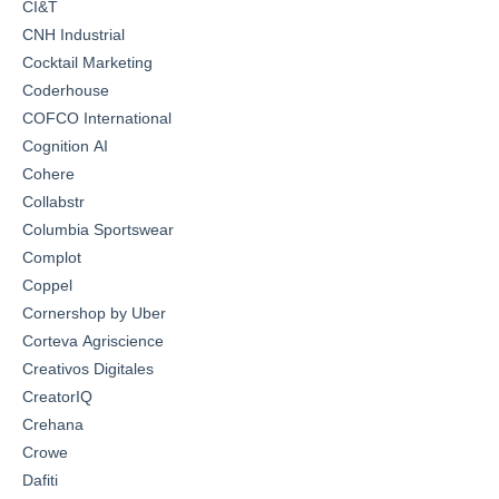
CI&T
CNH Industrial
Cocktail Marketing
Coderhouse
COFCO International
Cognition AI
Cohere
Collabstr
Columbia Sportswear
Complot
Coppel
Cornershop by Uber
Corteva Agriscience
Creativos Digitales
CreatorIQ
Crehana
Crowe
Dafiti