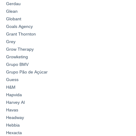
Gerdau
Glean
Globant
Goals Agency
Grant Thornton
Grey
Grow Therapy
Growketing
Grupo BMV
Grupo Pão de Açúcar
Guess
H&M
Hapvida
Harvey AI
Havas
Headway
Hebbia
Hexacta