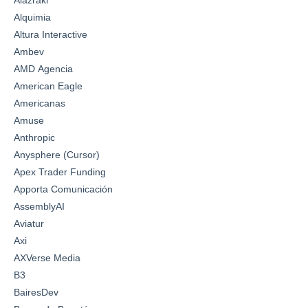
Alazraki
Alquimia
Altura Interactive
Ambev
AMD Agencia
American Eagle
Americanas
Amuse
Anthropic
Anysphere (Cursor)
Apex Trader Funding
Apporta Comunicación
AssemblyAI
Aviatur
Axi
AXVerse Media
B3
BairesDev