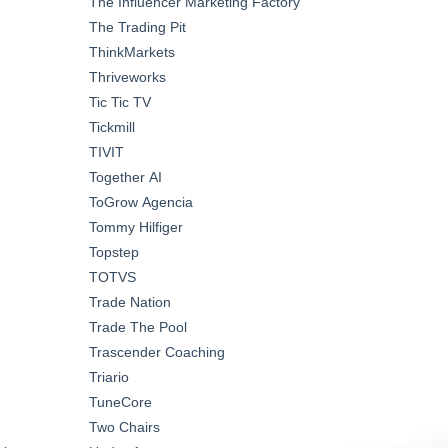
The Influencer Marketing Factory
The Trading Pit
ThinkMarkets
Thriveworks
Tic Tic TV
Tickmill
TIVIT
Together AI
ToGrow Agencia
Tommy Hilfiger
Topstep
TOTVS
Trade Nation
Trade The Pool
Trascender Coaching
Triario
TuneCore
Two Chairs