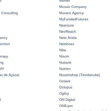
o
Monex
Mosaic Company
Consulting
Movaro Agency
MyFundedFutures
Nearsure
NeoReach
gency
Neto Arista
ornton
Netshoes
Nike
erapy
Nisum
ng
Nubank
MV
Nutrien
o de Açúcar
Nuvemshop (Tiendanube)
Octave
Octopus
Ogilvy
I
ON Digital
ONErpm