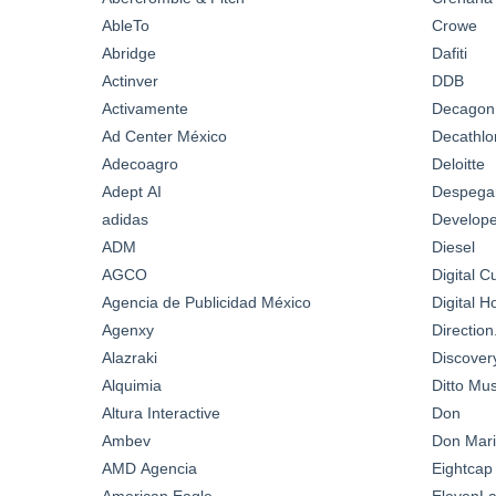
AbleTo
Crowe
Abridge
Dafiti
Actinver
DDB
Activamente
Decagon
Ad Center México
Decathlo
Adecoagro
Deloitte
Adept AI
Despega
adidas
Develop
ADM
Diesel
AGCO
Digital C
Agencia de Publicidad México
Digital 
Agenxy
Directio
Alazraki
Discover
Alquimia
Ditto Mus
Altura Interactive
Don
Ambev
Don Mari
AMD Agencia
Eightcap
American Eagle
ElevenL