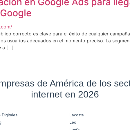
ión en Google Ads para llegar
 Google
público correcto es clave para el éxito de cualquier campaña
a los usuarios adecuados en el momento preciso. La segmen
 a […]
empresas de América de los se
internet en 2026
 Digitales
Lacoste
Q
Leo
Levi's