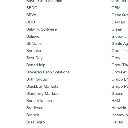
Bayer Crop Science
Garbarin
BBDO
GBM
BBVA
GeneXus 
BDO
Gerdau
Belatrix Software
Glean
Believe
Globant
BENlabs
Goals A
Bershka
Grant Th
Best Day
Grey
BetterHelp
Grow Th
Bioceres Crop Solutions
Growketi
Birth Group
Grupo B
BlackBull Markets
Grupo Pã
Blueberry Markets
Guess
Borja Vilaseca
H&M
Bradesco
Hapvida
Branch
Harvey A
BrasilAgro
Havas