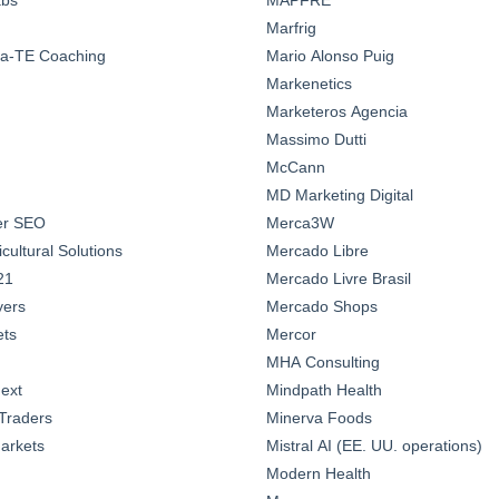
Marfrig
a-TE Coaching
Mario Alonso Puig
Markenetics
Marketeros Agencia
Massimo Dutti
McCann
MD Marketing Digital
ter SEO
Merca3W
ultural Solutions
Mercado Libre
21
Mercado Livre Brasil
yers
Mercado Shops
ts
Mercor
MHA Consulting
ext
Mindpath Health
Traders
Minerva Foods
arkets
Mistral AI (EE. UU. operations)
Modern Health