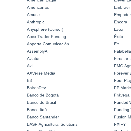
Americanas
Embraer
Amuse
Empoder
Anthropic
Encora
Anysphere (Cursor)
Evox
Apex Trader Funding
Éxito
Apporta Comunicación
EY
AssemblyAI
Falabella
Aviatur
Firestar
Axi
FMC Agric
AXVerse Media
Forever 
B3
Four Pla
BairesDev
FP Marke
Banco de Bogotá
Frávega
Banco do Brasil
FundedN
Banco Itaú
Funding 
Banco Santander
Fusion M
BASF Agricultural Solutions
FXIFY