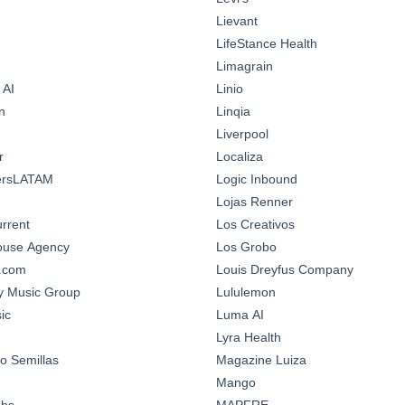
Lievant
LifeStance Health
Limagrain
 AI
Linio
n
Linqia
Liverpool
r
Localiza
ersLATAM
Logic Inbound
Lojas Renner
urrent
Los Creativos
House Agency
Los Grobo
n.com
Louis Dreyfus Company
y Music Group
Lululemon
ic
Luma AI
Lyra Health
o Semillas
Magazine Luiza
Mango
abs
MAPFRE