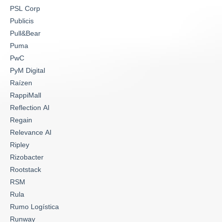
PSL Corp
Publicis
Pull&Bear
Puma
PwC
PyM Digital
Raízen
RappiMall
Reflection AI
Regain
Relevance AI
Ripley
Rizobacter
Rootstack
RSM
Rula
Rumo Logística
Runway