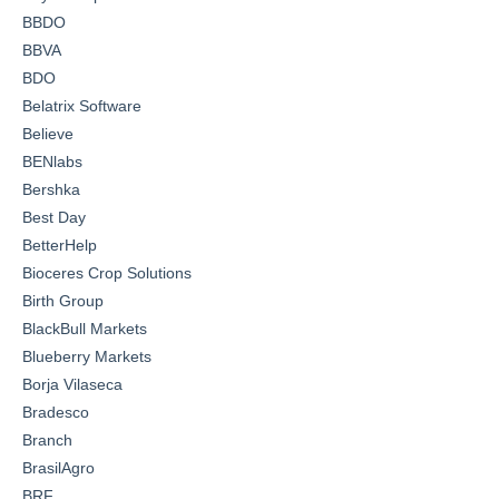
BBDO
BBVA
BDO
Belatrix Software
Believe
BENlabs
Bershka
Best Day
BetterHelp
Bioceres Crop Solutions
Birth Group
BlackBull Markets
Blueberry Markets
Borja Vilaseca
Bradesco
Branch
BrasilAgro
BRF