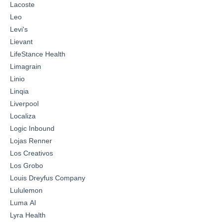
Lacoste
Leo
Levi's
Lievant
LifeStance Health
Limagrain
Linio
Linqia
Liverpool
Localiza
Logic Inbound
Lojas Renner
Los Creativos
Los Grobo
Louis Dreyfus Company
Lululemon
Luma AI
Lyra Health