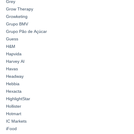
Grey
Grow Therapy
Growketing
Grupo BMV
Grupo Pão de Açúcar
Guess
H&M
Hapvida
Harvey AI
Havas
Headway
Hebbia
Hexacta
HighlightStar
Hollister
Hotmart
IC Markets
iFood