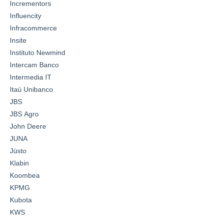
Incrementors
Influencity
Infracommerce
Insite
Instituto Newmind
Intercam Banco
Intermedia IT
Itaú Unibanco
JBS
JBS Agro
John Deere
JUNA
Jüsto
Klabin
Koombea
KPMG
Kubota
KWS