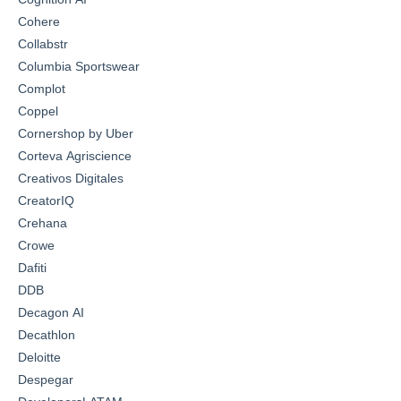
Cohere
Collabstr
Columbia Sportswear
Complot
Coppel
Cornershop by Uber
Corteva Agriscience
Creativos Digitales
CreatorIQ
Crehana
Crowe
Dafiti
DDB
Decagon AI
Decathlon
Deloitte
Despegar