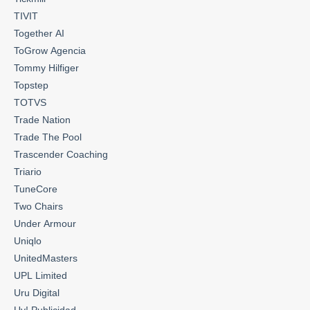
TIVIT
Together AI
ToGrow Agencia
Tommy Hilfiger
Topstep
TOTVS
Trade Nation
Trade The Pool
Trascender Coaching
Triario
TuneCore
Two Chairs
Under Armour
Uniqlo
UnitedMasters
UPL Limited
Uru Digital
Uy! Publicidad