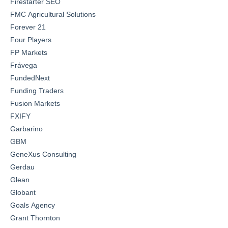
Firestarter SEO
FMC Agricultural Solutions
Forever 21
Four Players
FP Markets
Frávega
FundedNext
Funding Traders
Fusion Markets
FXIFY
Garbarino
GBM
GeneXus Consulting
Gerdau
Glean
Globant
Goals Agency
Grant Thornton