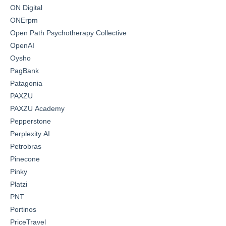
ON Digital
ONErpm
Open Path Psychotherapy Collective
OpenAI
Oysho
PagBank
Patagonia
PAXZU
PAXZU Academy
Pepperstone
Perplexity AI
Petrobras
Pinecone
Pinky
Platzi
PNT
Portinos
PriceTravel