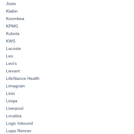
Jüsto
Klabin
Koombea
KPMG
Kubota
KWS
Lacoste
Leo
Levi's
Lievant
LifeStance Health
Limagrain
Linio
Linqia
Liverpool
Localiza
Logic Inbound
Lojas Renner