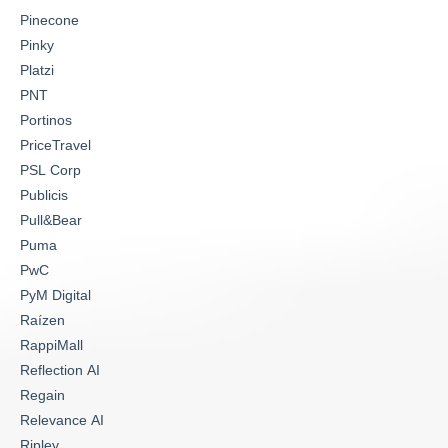
Pinecone
Pinky
Platzi
PNT
Portinos
PriceTravel
PSL Corp
Publicis
Pull&Bear
Puma
PwC
PyM Digital
Raízen
RappiMall
Reflection AI
Regain
Relevance AI
Ripley