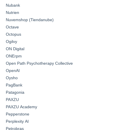
Nubank
Nutrien
Nuvemshop (Tiendanube)
Octave
Octopus
Ogilvy
ON Digital
ONErpm
Open Path Psychotherapy Collective
OpenAI
Oysho
PagBank
Patagonia
PAXZU
PAXZU Academy
Pepperstone
Perplexity AI
Petrobras