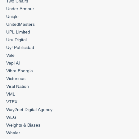
Two Chairs
Under Armour
Uniqlo
UnitedMasters
UPL Limited
Uru Digital
Uy! Publicidad
Vale
Vapi AI
Vibra Energia
Victorious
Viral Nation
VML
VTEX
Way2net Digital Agency
WEG
Weights & Biases
Whalar