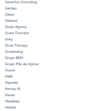
GeneXus Consulting
Gerdau
Glean
Globant
Goals Agency
Grant Thornton
Grey
Grow Therapy
Growketing
Grupo BMV
Grupo Pão de Açúcar
Guess
H&M
Hapvida
Harvey AI
Havas
Headway
Hebbia