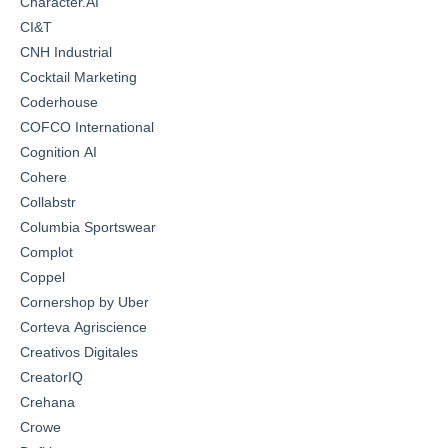
Character.AI
CI&T
CNH Industrial
Cocktail Marketing
Coderhouse
COFCO International
Cognition AI
Cohere
Collabstr
Columbia Sportswear
Complot
Coppel
Cornershop by Uber
Corteva Agriscience
Creativos Digitales
CreatorIQ
Crehana
Crowe