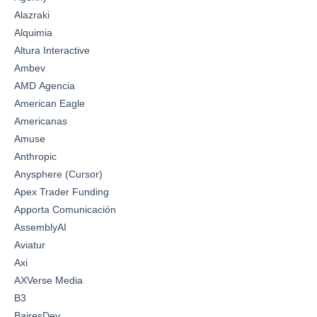
Alazraki
Alquimia
Altura Interactive
Ambev
AMD Agencia
American Eagle
Americanas
Amuse
Anthropic
Anysphere (Cursor)
Apex Trader Funding
Apporta Comunicación
AssemblyAI
Aviatur
Axi
AXVerse Media
B3
BairesDev