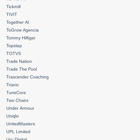
Tickmill
TIVIT
Together AI
ToGrow Agencia
Tommy Hilfiger
Topstep
TOTVS
Trade Nation
Trade The Pool
Trascender Coaching
Triario
TuneCore
Two Chairs
Under Armour
Uniqlo
UnitedMasters
UPL Limited
Uru Digital