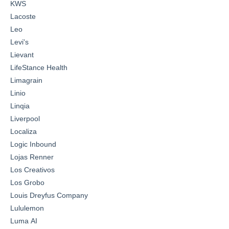
KWS
Lacoste
Leo
Levi's
Lievant
LifeStance Health
Limagrain
Linio
Linqia
Liverpool
Localiza
Logic Inbound
Lojas Renner
Los Creativos
Los Grobo
Louis Dreyfus Company
Lululemon
Luma AI