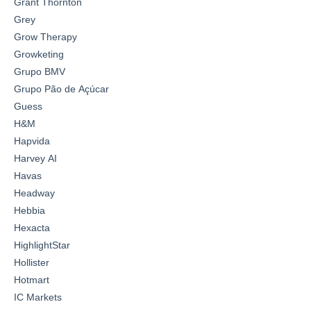
Grant Thornton
Grey
Grow Therapy
Growketing
Grupo BMV
Grupo Pão de Açúcar
Guess
H&M
Hapvida
Harvey AI
Havas
Headway
Hebbia
Hexacta
HighlightStar
Hollister
Hotmart
IC Markets