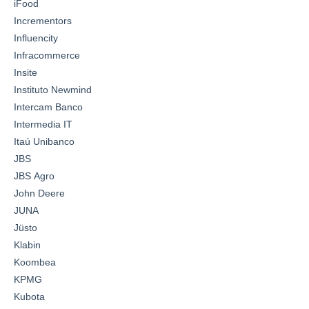
iFood
Incrementors
Influencity
Infracommerce
Insite
Instituto Newmind
Intercam Banco
Intermedia IT
Itaú Unibanco
JBS
JBS Agro
John Deere
JUNA
Jüsto
Klabin
Koombea
KPMG
Kubota