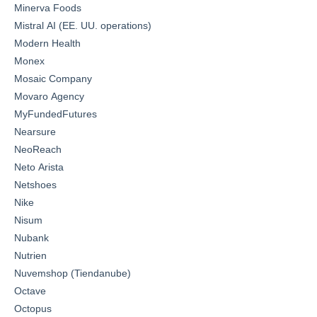
Minerva Foods
Mistral AI (EE. UU. operations)
Modern Health
Monex
Mosaic Company
Movaro Agency
MyFundedFutures
Nearsure
NeoReach
Neto Arista
Netshoes
Nike
Nisum
Nubank
Nutrien
Nuvemshop (Tiendanube)
Octave
Octopus