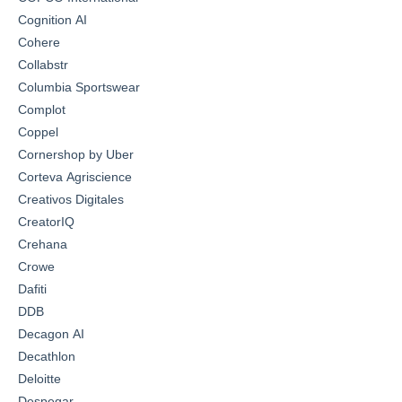
Cognition AI
Cohere
Collabstr
Columbia Sportswear
Complot
Coppel
Cornershop by Uber
Corteva Agriscience
Creativos Digitales
CreatorIQ
Crehana
Crowe
Dafiti
DDB
Decagon AI
Decathlon
Deloitte
Despegar