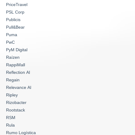
PriceTravel
PSL Corp
Publicis
Pull&Bear
Puma
PwC
PyM Digital
Raízen
RappiMall
Reflection AI
Regain
Relevance AI
Ripley
Rizobacter
Rootstack
RSM
Rula
Rumo Logística