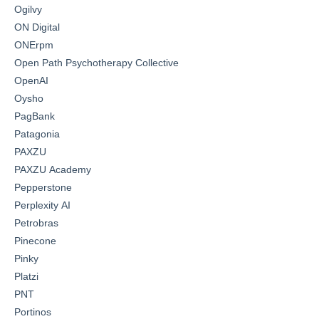
Ogilvy
ON Digital
ONErpm
Open Path Psychotherapy Collective
OpenAI
Oysho
PagBank
Patagonia
PAXZU
PAXZU Academy
Pepperstone
Perplexity AI
Petrobras
Pinecone
Pinky
Platzi
PNT
Portinos