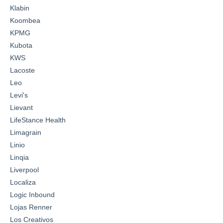
Klabin
Koombea
KPMG
Kubota
KWS
Lacoste
Leo
Levi's
Lievant
LifeStance Health
Limagrain
Linio
Linqia
Liverpool
Localiza
Logic Inbound
Lojas Renner
Los Creativos