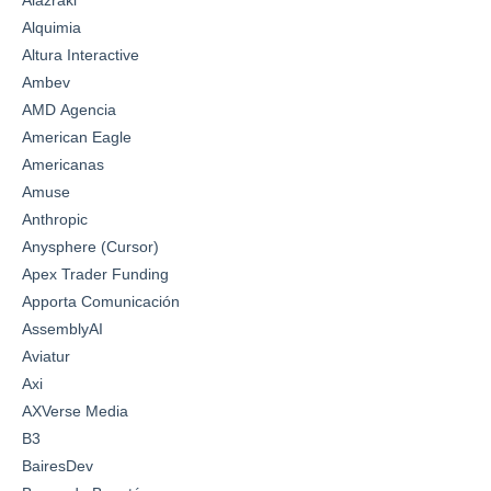
Alazraki
Alquimia
Altura Interactive
Ambev
AMD Agencia
American Eagle
Americanas
Amuse
Anthropic
Anysphere (Cursor)
Apex Trader Funding
Apporta Comunicación
AssemblyAI
Aviatur
Axi
AXVerse Media
B3
BairesDev