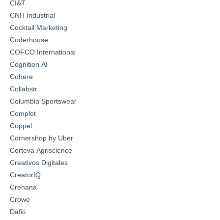
CI&T
CNH Industrial
Cocktail Marketing
Coderhouse
COFCO International
Cognition AI
Cohere
Collabstr
Columbia Sportswear
Complot
Coppel
Cornershop by Uber
Corteva Agriscience
Creativos Digitales
CreatorIQ
Crehana
Crowe
Dafiti