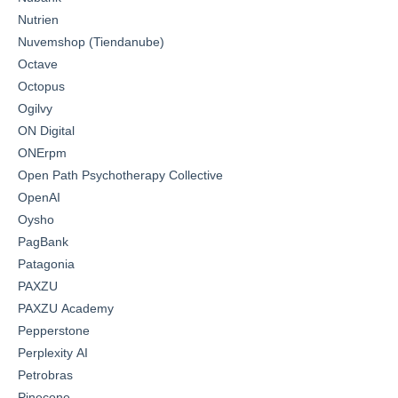
Nutrien
Nuvemshop (Tiendanube)
Octave
Octopus
Ogilvy
ON Digital
ONErpm
Open Path Psychotherapy Collective
OpenAI
Oysho
PagBank
Patagonia
PAXZU
PAXZU Academy
Pepperstone
Perplexity AI
Petrobras
Pinecone