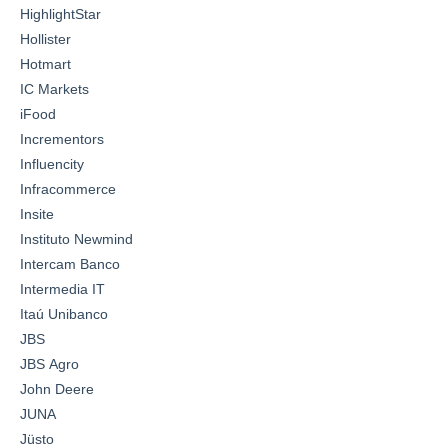
HighlightStar
Hollister
Hotmart
IC Markets
iFood
Incrementors
Influencity
Infracommerce
Insite
Instituto Newmind
Intercam Banco
Intermedia IT
Itaú Unibanco
JBS
JBS Agro
John Deere
JUNA
Jüsto