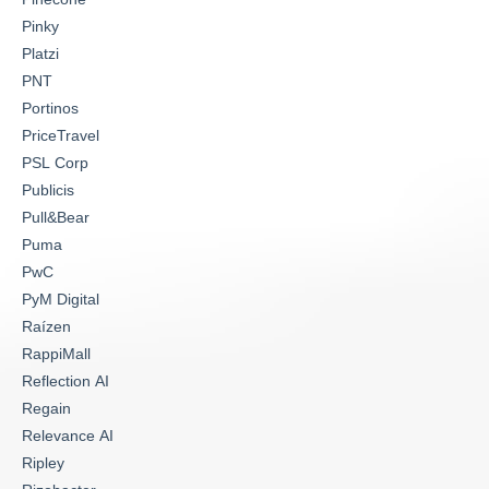
Pinky
Platzi
PNT
Portinos
PriceTravel
PSL Corp
Publicis
Pull&Bear
Puma
PwC
PyM Digital
Raízen
RappiMall
Reflection AI
Regain
Relevance AI
Ripley