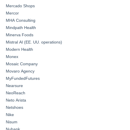
Mercado Shops
Mercor
MHA Consulting
Mindpath Health
Minerva Foods
Mistral AI (EE. UU. operations)
Modern Health
Monex
Mosaic Company
Movaro Agency
MyFundedFutures
Nearsure
NeoReach
Neto Arista
Netshoes
Nike
Nisum
Nubank