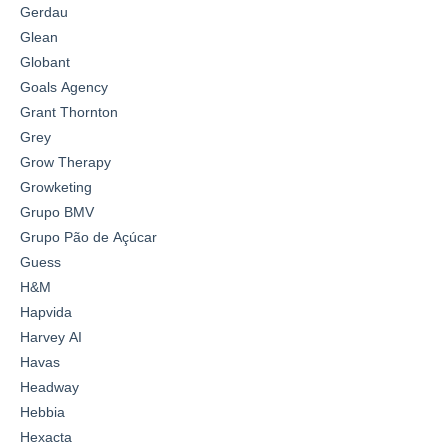
Gerdau
Glean
Globant
Goals Agency
Grant Thornton
Grey
Grow Therapy
Growketing
Grupo BMV
Grupo Pão de Açúcar
Guess
H&M
Hapvida
Harvey AI
Havas
Headway
Hebbia
Hexacta