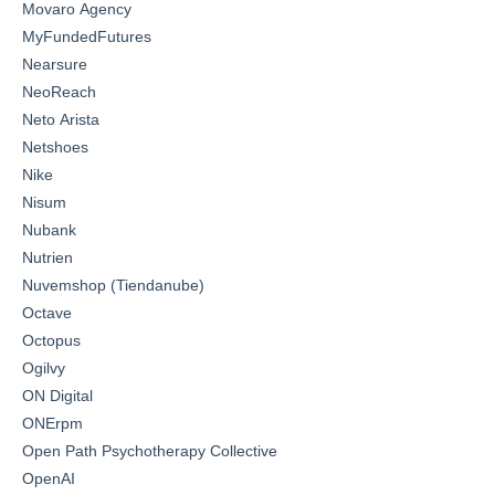
Movaro Agency
MyFundedFutures
Nearsure
NeoReach
Neto Arista
Netshoes
Nike
Nisum
Nubank
Nutrien
Nuvemshop (Tiendanube)
Octave
Octopus
Ogilvy
ON Digital
ONErpm
Open Path Psychotherapy Collective
OpenAI