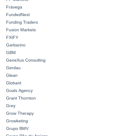
Frávega
FundedNext
Funding Traders
Fusion Markets
FXIFY
Garbarino
GBM
GeneXus Consulting
Gerdau
Glean
Globant
Goals Agency
Grant Thornton
Grey
Grow Therapy
Growketing
Grupo BMV
Grupo Pão de Açúcar