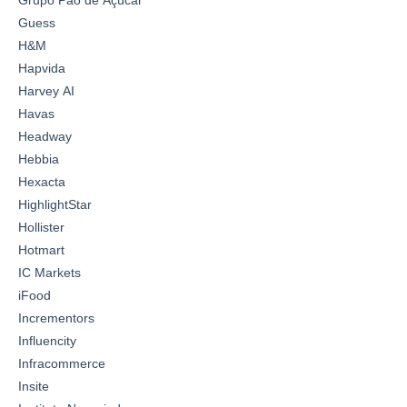
Guess
H&M
Hapvida
Harvey AI
Havas
Headway
Hebbia
Hexacta
HighlightStar
Hollister
Hotmart
IC Markets
iFood
Incrementors
Influencity
Infracommerce
Insite