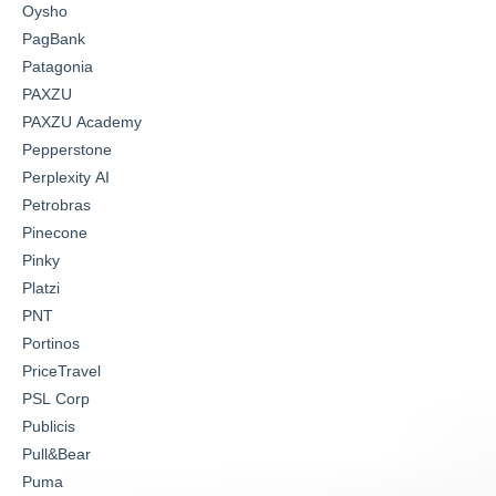
Oysho
PagBank
Patagonia
PAXZU
PAXZU Academy
Pepperstone
Perplexity AI
Petrobras
Pinecone
Pinky
Platzi
PNT
Portinos
PriceTravel
PSL Corp
Publicis
Pull&Bear
Puma