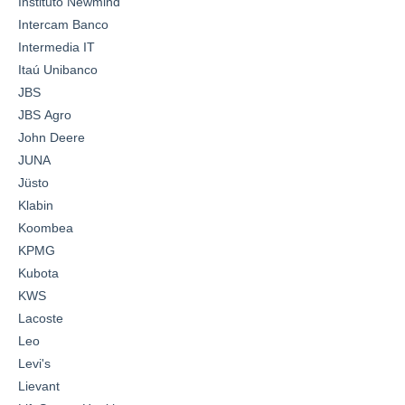
Instituto Newmind
Intercam Banco
Intermedia IT
Itaú Unibanco
JBS
JBS Agro
John Deere
JUNA
Jüsto
Klabin
Koombea
KPMG
Kubota
KWS
Lacoste
Leo
Levi's
Lievant