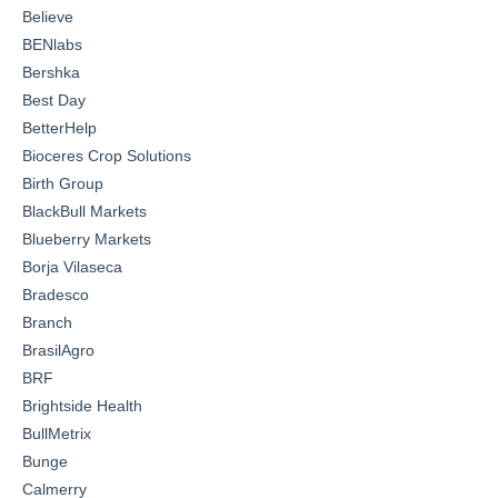
Believe
BENlabs
Bershka
Best Day
BetterHelp
Bioceres Crop Solutions
Birth Group
BlackBull Markets
Blueberry Markets
Borja Vilaseca
Bradesco
Branch
BrasilAgro
BRF
Brightside Health
BullMetrix
Bunge
Calmerry