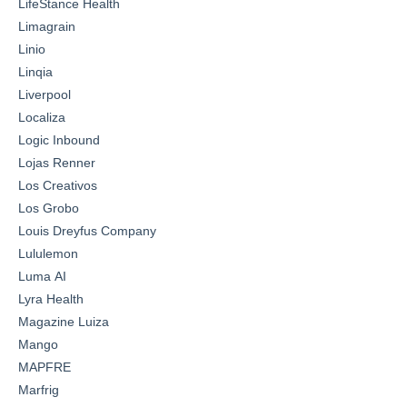
LifeStance Health
Limagrain
Linio
Linqia
Liverpool
Localiza
Logic Inbound
Lojas Renner
Los Creativos
Los Grobo
Louis Dreyfus Company
Lululemon
Luma AI
Lyra Health
Magazine Luiza
Mango
MAPFRE
Marfrig