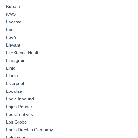
Kubota
KWS
Lacoste
Leo
Levi's
Lievant
LifeStance Health
Limagrain
Linio
Linqia
Liverpool
Localiza
Logic Inbound
Lojas Renner
Los Creativos
Los Grobo
Louis Dreyfus Company
Lululemon