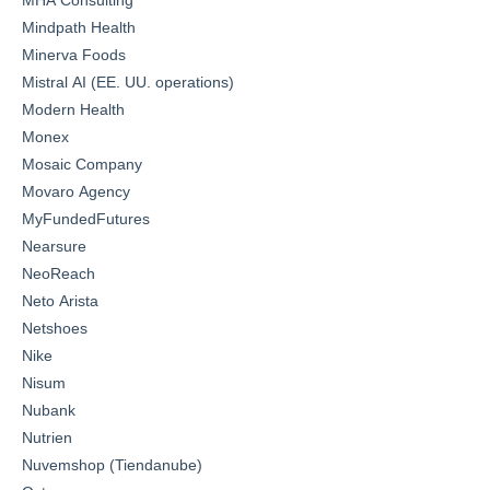
MHA Consulting
Mindpath Health
Minerva Foods
Mistral AI (EE. UU. operations)
Modern Health
Monex
Mosaic Company
Movaro Agency
MyFundedFutures
Nearsure
NeoReach
Neto Arista
Netshoes
Nike
Nisum
Nubank
Nutrien
Nuvemshop (Tiendanube)