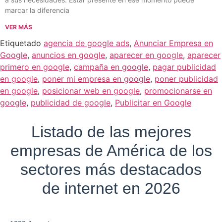
marcar la diferencia
VER MÁS
Etiquetado
agencia de google ads
,
Anunciar Empresa en
Google
,
anuncios en google
,
aparecer en google
,
aparecer
primero en google
,
campaña en google
,
pagar publicidad
en google
,
poner mi empresa en google
,
poner publicidad
en google
,
posicionar web en google
,
promocionarse en
google
,
publicidad de google
,
Publicitar en Google
Listado de las mejores
empresas de América de los
sectores más destacados
de internet en 2026