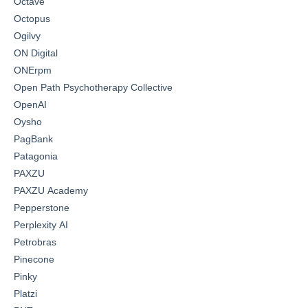
Octave
Octopus
Ogilvy
ON Digital
ONErpm
Open Path Psychotherapy Collective
OpenAI
Oysho
PagBank
Patagonia
PAXZU
PAXZU Academy
Pepperstone
Perplexity AI
Petrobras
Pinecone
Pinky
Platzi