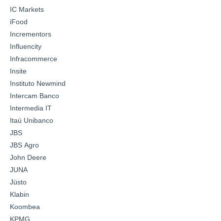
IC Markets
iFood
Incrementors
Influencity
Infracommerce
Insite
Instituto Newmind
Intercam Banco
Intermedia IT
Itaú Unibanco
JBS
JBS Agro
John Deere
JUNA
Jüsto
Klabin
Koombea
KPMG