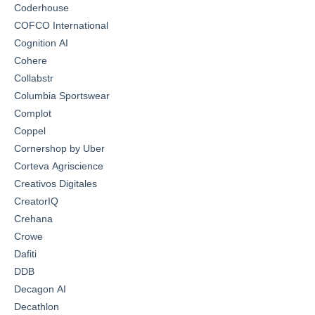
Coderhouse
COFCO International
Cognition AI
Cohere
Collabstr
Columbia Sportswear
Complot
Coppel
Cornershop by Uber
Corteva Agriscience
Creativos Digitales
CreatorIQ
Crehana
Crowe
Dafiti
DDB
Decagon AI
Decathlon