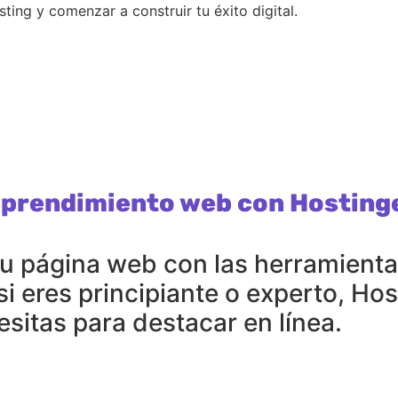
ing y comenzar a construir tu éxito digital.
prendimiento web con Hosting
u página web con las herramientas
i eres principiante o experto, Hos
esitas para destacar en línea.