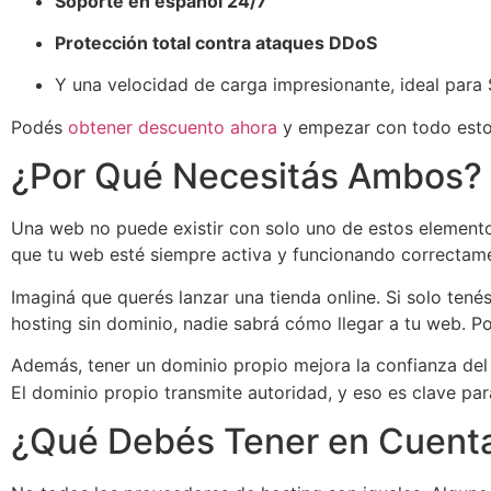
Soporte en español 24/7
Protección total contra ataques DDoS
Y una velocidad de carga impresionante, ideal para 
Podés
obtener descuento ahora
y empezar con todo esto 
¿Por Qué Necesitás Ambos?
Una web no puede existir con solo uno de estos element
que tu web esté siempre activa y funcionando correctam
Imaginá que querés lanzar una tienda online. Si solo tenés
hosting sin dominio, nadie sabrá cómo llegar a tu web. Po
Además, tener un dominio propio mejora la confianza del
El dominio propio transmite autoridad, y eso es clave par
¿Qué Debés Tener en Cuenta 