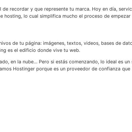
cil de recordar y que represente tu marca. Hoy en día, serv
de hosting, lo cual simplifica mucho el proceso de empezar 
hivos de tu página: imágenes, textos, videos, bases de dato
ting es el edificio donde vive tu web.
ado, en la nube… Pero si estás comenzando, lo ideal es un
damos Hostinger porque es un proveedor de confianza que