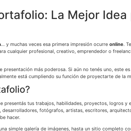
rtafolio: La Mejor Idea
a
… y muchas veces esa primera impresión ocurre
online
. T
ra cualquier profesional, creativo, emprendedor o freelanc
 de presentación más poderosa. Si aún no tenés uno, este e
realmente está cumpliendo su función de proyectarte de la 
afolio?
 presentás tus trabajos, habilidades, proyectos, logros y ex
 desarrolladores, fotógrafos, artistas, escritores, arquitec
be hacer.
na simple galería de imágenes, hasta un sitio completo co