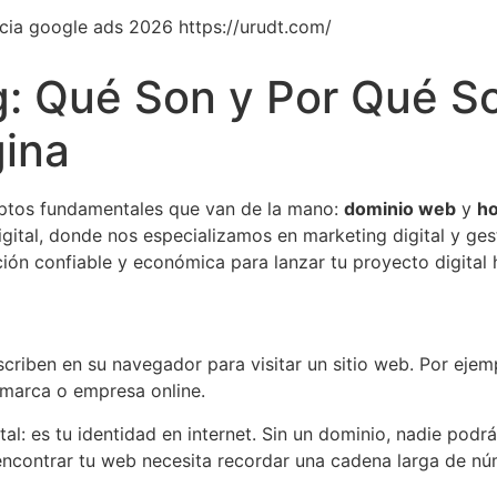
g: Qué Son y Por Qué S
gina
eptos fundamentales que van de la mano:
dominio web
y
ho
igital, donde nos especializamos en marketing digital y ge
ión confiable y económica para lanzar tu proyecto digital
scriben en su navegador para visitar un sitio web. Por ejem
a marca o empresa online.
al: es tu identidad en internet. Sin un dominio, nadie pod
ra encontrar tu web necesita recordar una cadena larga de n