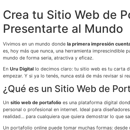
Crea tu Sitio Web de Po
Presentarte al Mundo
Vivimos en un mundo donde
la primera impresión cuent
es, hoy más que nunca, una herramienta imprescindible pa
mundo de forma seria, atractiva y eficaz.
En
Uru Digital
lo decimos claro: tu sitio web es tu carta
empezar. Y si ya lo tenés, nunca está de más revisar si 
¿Qué es un Sitio Web de Port
Un
sitio web de portafolio
es una plataforma digital donde
personal o profesional en internet. Ideal para diseñadores,
realidad… para cualquiera que quiera demostrar lo que sa
Un portafolio online puede tomar muchas formas: desde u