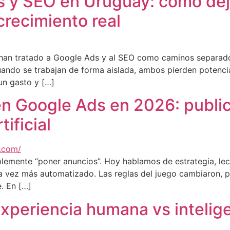
y SEO en Uruguay: cómo dejar
crecimiento real
an tratado a Google Ads y al SEO como caminos separados
cuando se trabajan de forma aislada, ambos pierden potenci
un gasto y […]
 en Google Ads en 2026: public
tificial
lemente “poner anuncios”. Hoy hablamos de estrategia, lec
a vez más automatizado. Las reglas del juego cambiaron, pe
e. En […]
periencia humana vs inteligen