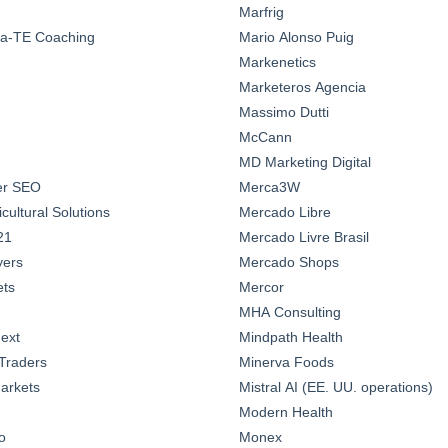
Marfrig
a-TE Coaching
Mario Alonso Puig
Markenetics
Marketeros Agencia
Massimo Dutti
McCann
MD Marketing Digital
ter SEO
Merca3W
ultural Solutions
Mercado Libre
21
Mercado Livre Brasil
yers
Mercado Shops
ts
Mercor
MHA Consulting
ext
Mindpath Health
Traders
Minerva Foods
arkets
Mistral AI (EE. UU. operations)
Modern Health
o
Monex