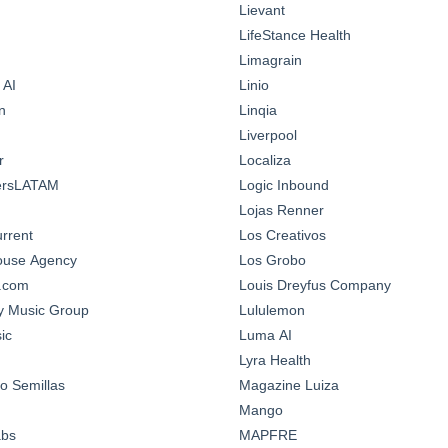
Lievant
LifeStance Health
Limagrain
 AI
Linio
n
Linqia
Liverpool
r
Localiza
ersLATAM
Logic Inbound
Lojas Renner
urrent
Los Creativos
House Agency
Los Grobo
n.com
Louis Dreyfus Company
y Music Group
Lululemon
ic
Luma AI
Lyra Health
o Semillas
Magazine Luiza
Mango
abs
MAPFRE