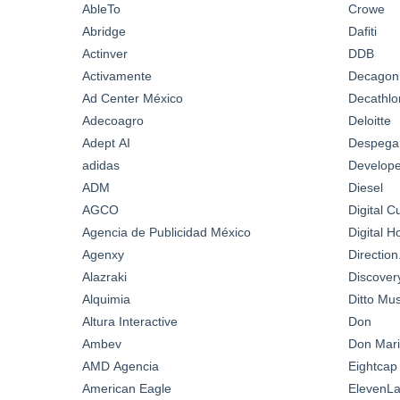
AbleTo
Crowe
Abridge
Dafiti
Actinver
DDB
Activamente
Decagon
Ad Center México
Decathlo
Adecoagro
Deloitte
Adept AI
Despega
adidas
Develop
ADM
Diesel
AGCO
Digital C
Agencia de Publicidad México
Digital 
Agenxy
Directio
Alazraki
Discover
Alquimia
Ditto Mus
Altura Interactive
Don
Ambev
Don Mari
AMD Agencia
Eightcap
American Eagle
ElevenL