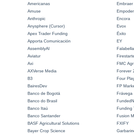
Americanas
Embraer
Amuse
Empoder
Anthropic
Encora
Anysphere (Cursor)
Evox
Apex Trader Funding
Éxito
Apporta Comunicación
EY
AssemblyAI
Falabella
Aviatur
Firestar
Axi
FMC Agric
AXVerse Media
Forever 
B3
Four Pla
BairesDev
FP Marke
Banco de Bogotá
Frávega
Banco do Brasil
FundedN
Banco Itaú
Funding 
Banco Santander
Fusion M
BASF Agricultural Solutions
FXIFY
Bayer Crop Science
Garbarin