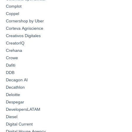
Complot
Coppel
Cornershop by Uber
Corteva Agriscience
Creativos Digitales
CreatorIQ
Crehana
Crowe
Dafiti
DDB
Decagon AI
Decathlon
Deloitte
Despegar
DevelopersLATAM
Diesel
Digital Current
Digital House Agency