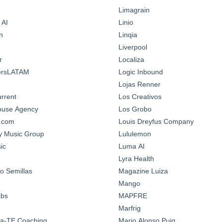
Limagrain
 AI
Linio
n
Linqia
Liverpool
r
Localiza
ersLATAM
Logic Inbound
Lojas Renner
urrent
Los Creativos
House Agency
Los Grobo
n.com
Louis Dreyfus Company
y Music Group
Lululemon
ic
Luma AI
Lyra Health
o Semillas
Magazine Luiza
Mango
abs
MAPFRE
Marfrig
a-TE Coaching
Mario Alonso Puig