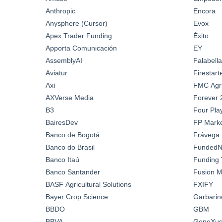
Anthropic
Encora
Anysphere (Cursor)
Evox
Apex Trader Funding
Éxito
Apporta Comunicación
EY
AssemblyAI
Falabella
Aviatur
Firestar
Axi
FMC Agric
AXVerse Media
Forever 
B3
Four Pla
BairesDev
FP Marke
Banco de Bogotá
Frávega
Banco do Brasil
FundedN
Banco Itaú
Funding 
Banco Santander
Fusion M
BASF Agricultural Solutions
FXIFY
Bayer Crop Science
Garbarin
BBDO
GBM
BBVA
GeneXus 