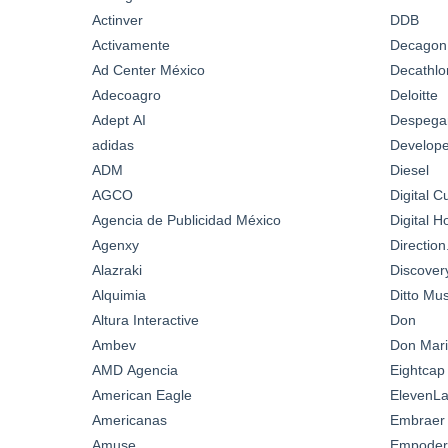
Actinver
DDB
Activamente
Decagon
Ad Center México
Decathlo
Adecoagro
Deloitte
Adept AI
Despega
adidas
Develop
ADM
Diesel
AGCO
Digital C
Agencia de Publicidad México
Digital 
Agenxy
Directio
Alazraki
Discover
Alquimia
Ditto Mus
Altura Interactive
Don
Ambev
Don Mari
AMD Agencia
Eightcap
American Eagle
ElevenL
Americanas
Embraer
Amuse
Empoder