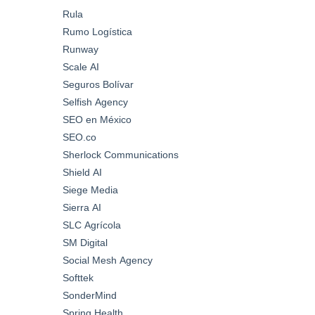
Rula
Rumo Logística
Runway
Scale AI
Seguros Bolívar
Selfish Agency
SEO en México
SEO.co
Sherlock Communications
Shield AI
Siege Media
Sierra AI
SLC Agrícola
SM Digital
Social Mesh Agency
Softtek
SonderMind
Spring Health