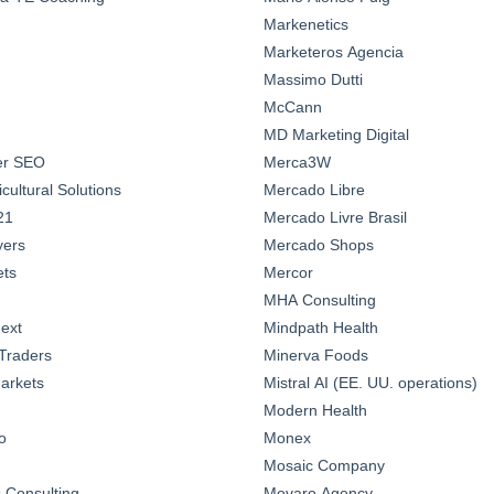
Markenetics
Marketeros Agencia
Massimo Dutti
McCann
MD Marketing Digital
ter SEO
Merca3W
ultural Solutions
Mercado Libre
21
Mercado Livre Brasil
yers
Mercado Shops
ts
Mercor
MHA Consulting
ext
Mindpath Health
Traders
Minerva Foods
arkets
Mistral AI (EE. UU. operations)
Modern Health
o
Monex
Mosaic Company
Consulting
Movaro Agency